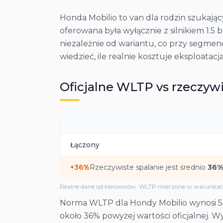
Honda Mobilio to van dla rodzin szukaj
oferowana była wyłącznie z silnikiem 1.
niezależnie od wariantu, co przy segmen
wiedzieć, ile realnie kosztuje eksploatac
Oficjalne WLTP vs rzeczywi
Łączony
+
36
%
Rzeczywiste spalanie jest średnio
36
%
Realne dane od kierowców. WLTP mierzone w warunkach
Norma WLTP dla Hondy Mobilio wynosi 5,9 l
około 36% powyżej wartości oficjalnej. 