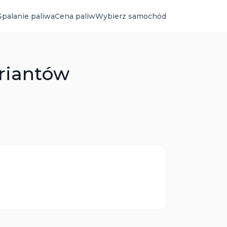
Spalanie paliwa
Cena paliw
Wybierz samochód
ariantów