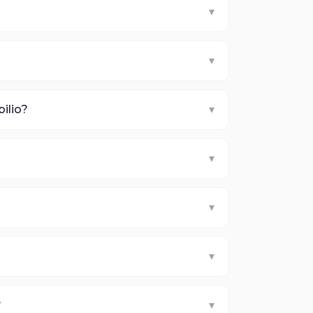
▾
▾
ilio?
▾
▾
▾
▾
?
▾