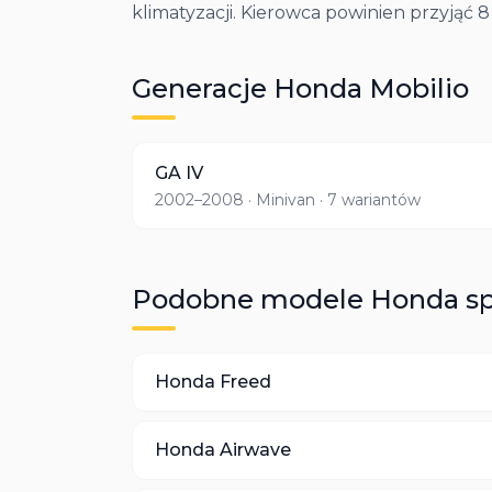
klimatyzacji. Kierowca powinien przyjąć 
Generacje
Honda
Mobilio
GA IV
2002–2008
· Minivan
· 7 wariantów
Podobne modele
Honda
sp
Honda
Freed
Honda
Airwave