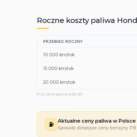
Roczne koszty paliwa
Hond
PRZEBIEG ROCZNY
10 000
km/rok
15 000
km/rok
20 000
km/rok
Przy cenie paliwa
6,65
zł/L
Aktualne ceny paliwa w Polsce
⛽
Sprawdź dzisiejsze ceny benzyny PB 9