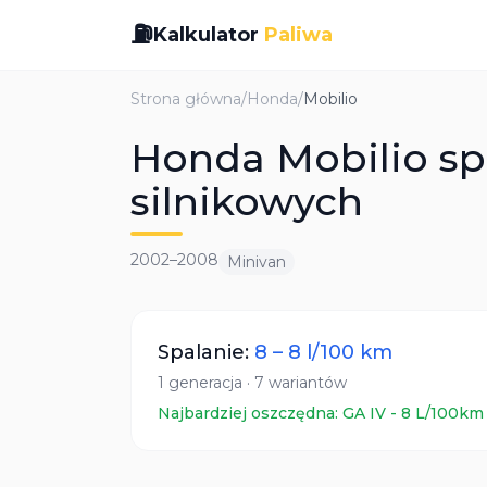
⛽
Kalkulator
Paliwa
Strona główna
/
Honda
/
Mobilio
Honda Mobilio spa
silnikowych
2002
–
2008
Minivan
Spalanie:
8
–
8
l/100 km
1
generacja
·
7
wariantów
Najbardziej oszczędna:
GA IV
-
8
L/100km