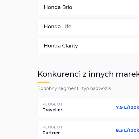
Honda
Brio
Honda
Life
Honda
Clarity
Konkurenci z innych mare
Podobny segment i typ nadwozia
PEUGEOT
7.9
L/100
Traveller
PEUGEOT
8.3
L/100
Partner