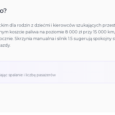
io
?
tkim dla rodzin z dziećmi i kierowców szukających prz
znym koszcie paliwa na poziomie 8 000 zł przy 15 000 km,
nie. Skrzynia manualna i silnik 1.5 sugerują spokojny st
jazdy.
iając spalanie i liczbę pasażerów