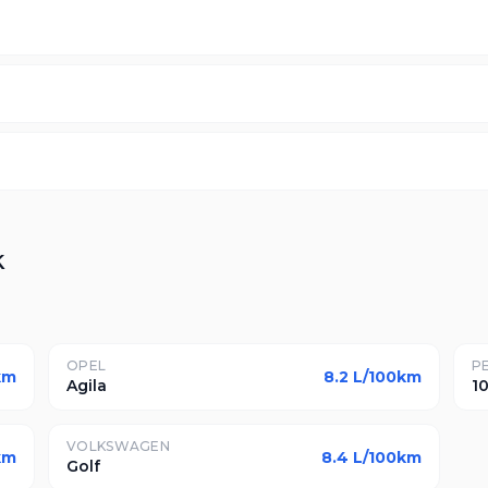
k
OPEL
P
km
8.2
L/100km
Agila
1
VOLKSWAGEN
km
8.4
L/100km
Golf