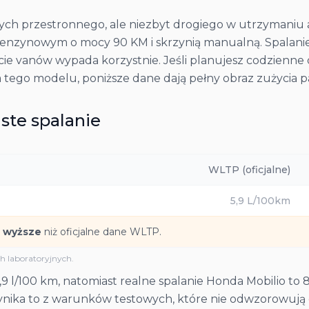
ących przestronnego, ale niezbyt drogiego w utrzymani
5 benzynowym o mocy 90 KM i skrzynią manualną. Spalani
cie vanów wypada korzystnie. Jeśli planujesz codzienne 
ja tego modelu, poniższe dane dają pełny obraz zużycia p
ste spalanie
WLTP (oficjalne)
5,9
L/100km
 wyższe
niż oficjalne dane WLTP.
 laboratoryjnych.
/100 km, natomiast realne spalanie Honda Mobilio to 8 l/
Wynika to z warunków testowych, które nie odwzorowują c