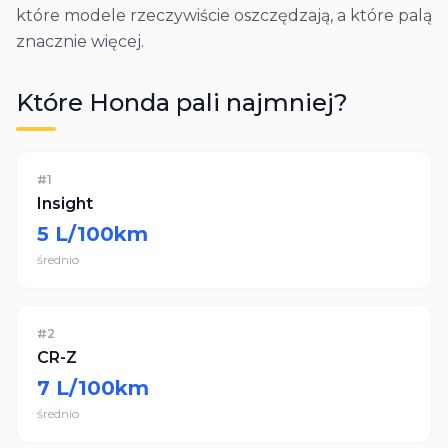
które modele rzeczywiście oszczędzają, a które palą
znacznie więcej.
Które
Honda
pali najmniej?
#
1
Insight
5
L/100km
średnio
#
2
CR-Z
7
L/100km
średnio