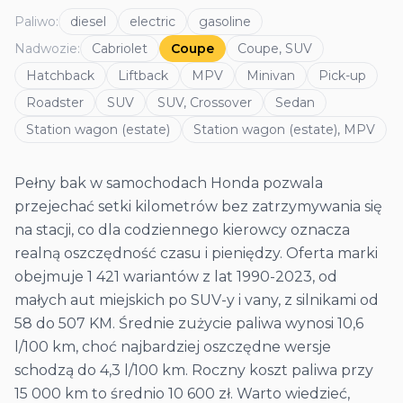
Paliwo
:
diesel
electric
gasoline
Nadwozie
:
Cabriolet
Coupe
Coupe, SUV
Hatchback
Liftback
MPV
Minivan
Pick-up
Roadster
SUV
SUV, Crossover
Sedan
Station wagon (estate)
Station wagon (estate), MPV
Pełny bak w samochodach Honda pozwala
przejechać setki kilometrów bez zatrzymywania się
na stacji, co dla codziennego kierowcy oznacza
realną oszczędność czasu i pieniędzy. Oferta marki
obejmuje 1 421 wariantów z lat 1990-2023, od
małych aut miejskich po SUV-y i vany, z silnikami od
58 do 507 KM. Średnie zużycie paliwa wynosi 10,6
l/100 km, choć najbardziej oszczędne wersje
schodzą do 4,3 l/100 km. Roczny koszt paliwa przy
15 000 km to średnio 10 600 zł. Warto wiedzieć,