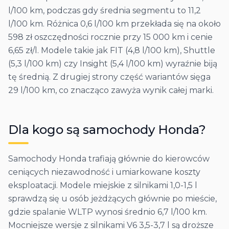
l/100 km, podczas gdy średnia segmentu to 11,2
l/100 km. Różnica 0,6 l/100 km przekłada się na około
598 zł oszczędności rocznie przy 15 000 km i cenie
6,65 zł/l. Modele takie jak FIT (4,8 l/100 km), Shuttle
(5,3 l/100 km) czy Insight (5,4 l/100 km) wyraźnie biją
tę średnią. Z drugiej strony część wariantów sięga
29 l/100 km, co znacząco zawyża wynik całej marki.
Dla kogo są samochody
Honda
?
Samochody Honda trafiają głównie do kierowców
ceniących niezawodność i umiarkowane koszty
eksploatacji. Modele miejskie z silnikami 1,0-1,5 l
sprawdzą się u osób jeżdżących głównie po mieście,
gdzie spalanie WLTP wynosi średnio 6,7 l/100 km.
Mocniejsze wersje z silnikami V6 3,5-3,7 l są droższe