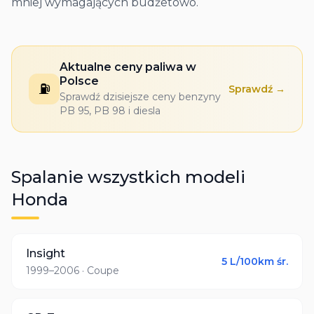
mniej wymagających budżetowo.
Aktualne ceny paliwa w
Polsce
⛽
Sprawdź →
Sprawdź dzisiejsze ceny benzyny
PB 95, PB 98 i diesla
Spalanie wszystkich modeli
Honda
Insight
5
L/100km śr.
1999–2006
· Coupe