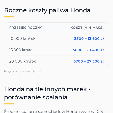
Roczne koszty paliwa
Honda
PRZEBIEG ROCZNY
KOSZT (MIN–MAKS)
10 000
km/rok
3300
–
13 600
zł
15 000
km/rok
5000
–
20 400
zł
20 000
km/rok
6700
–
27 300
zł
Przy cenie paliwa
6,65
zł/L
Honda
na tle innych marek -
porównanie spalania
Średnie spalanie samochodów Honda wynosi 10,6