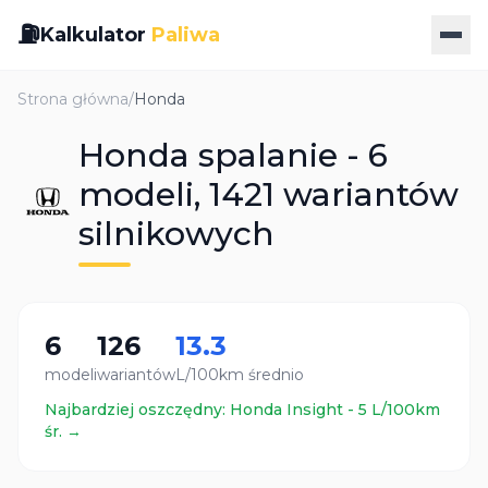
⛽
Kalkulator
Paliwa
Strona główna
/
Honda
Honda spalanie - 6
modeli, 1421 wariantów
silnikowych
6
126
13.3
modeli
wariantów
L/100km średnio
Najbardziej oszczędny:
Honda
Insight
-
5
L/100km
śr. →