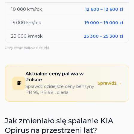
10 000
km/rok
12 600
–
12 600
zł
15 000
km/rok
19 000
–
19 000
zł
20 000
km/rok
25 300
–
25 300
zł
Przy cenie paliwa
6,65
zł/L
Aktualne ceny paliwa w
Polsce
⛽
Sprawdź →
Sprawdź dzisiejsze ceny benzyny
PB 95, PB 98 i diesla
Jak zmieniało się spalanie
KIA
Opirus
na przestrzeni lat?