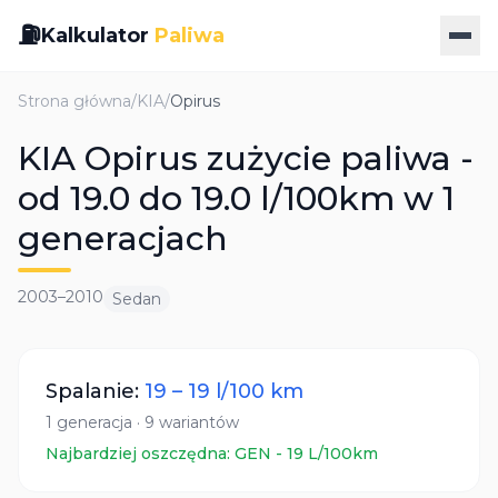
⛽
Kalkulator
Paliwa
Strona główna
/
KIA
/
Opirus
KIA Opirus zużycie paliwa -
od 19.0 do 19.0 l/100km w 1
generacjach
2003
–
2010
Sedan
Spalanie:
19
–
19
l/100 km
1
generacja
·
9
wariantów
Najbardziej oszczędna:
GEN
-
19
L/100km