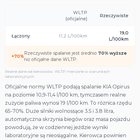
WLTP
Rzeczywiste
(oficjalne)
19,0
Łączony
11,2
L/100km
L/100km
Rzeczywiste spalanie jest średnio
70
% wyższe
+
70
%
niż oficjalne dane WLTP.
Realne dane od kierowców. WLTP mierzone w warunkach
laboratoryjnych.
Oficjalne normy WLTP podają spalanie KIA Opirus
na poziomie 10,9-11,4 l/100 km, tymczasem realne
zużycie paliwa wynosi 19 l/100 km. To różnica rzędu
65-70%. Duże silniki wolnossące 3.5 i 3.8 litra,
automatyczna skrzynia biegów oraz masa pojazdu
powodują, że w codziennej jeździe wyniki
laboratoryjne są nieosiągalne. Kierowca powinien