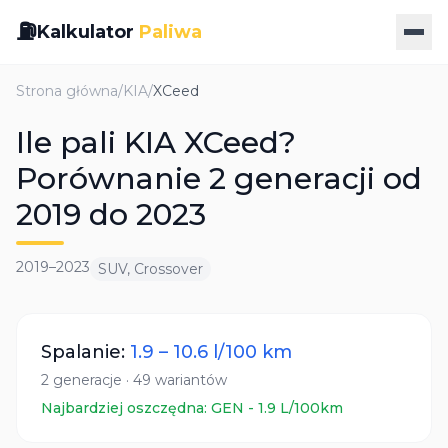
⛽
Kalkulator
Paliwa
Strona główna
/
KIA
/
XCeed
Ile pali KIA XCeed?
Porównanie 2 generacji od
2019 do 2023
2019
–
2023
SUV, Crossover
Spalanie:
1.9
–
10.6
l/100 km
2
generacje
·
49
wariantów
Najbardziej oszczędna:
GEN
-
1.9
L/100km