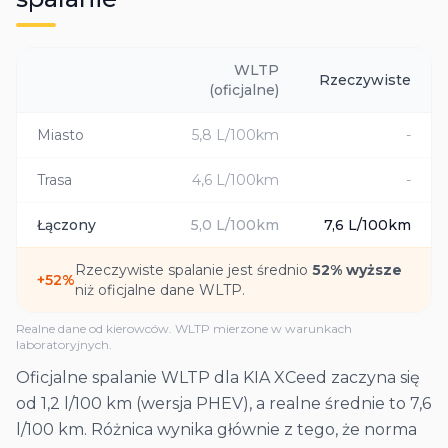
WLTP
Rzeczywiste
(oficjalne)
Miasto
5,8
L/100km
-
Trasa
4,6
L/100km
-
Łączony
5,0
L/100km
7,6
L/100km
Rzeczywiste spalanie jest średnio
52
% wyższe
+
52
%
niż oficjalne dane WLTP.
Realne dane od kierowców. WLTP mierzone w warunkach
laboratoryjnych.
Oficjalne spalanie WLTP dla KIA XCeed zaczyna się
od 1,2 l/100 km (wersja PHEV), a realne średnie to 7,6
l/100 km. Różnica wynika głównie z tego, że norma