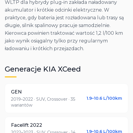
WLTP dla hybrydy plug-in zakłada naładowany
akumulator i krótkie odcinki elektryczne. W
praktyce, gdy bateria jest rozładowana lub trasy są
długie, silnik spalinowy pracuje samodzielnie.
Kierowca powinien traktować wartość 1,2 l/100 km
jako wynik osiągalny tylko przy regularnym
ładowaniu i krótkich przejazdach.
Generacje
KIA
XCeed
GEN
1.9–10.6
L/100km
2019–2022
· SUV, Crossover
· 35
wariantów
Facelift 2022
1.9–10.6
L/100km
2022–2023
· SUV, Crossover
· 14