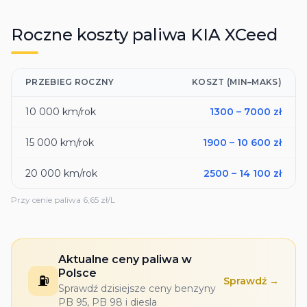
Roczne koszty paliwa
KIA
XCeed
PRZEBIEG ROCZNY
KOSZT (MIN–MAKS)
10 000
km/rok
1300
–
7000
zł
15 000
km/rok
1900
–
10 600
zł
20 000
km/rok
2500
–
14 100
zł
Przy cenie paliwa
6,65
zł/L
Aktualne ceny paliwa w
Polsce
⛽
Sprawdź →
Sprawdź dzisiejsze ceny benzyny
PB 95, PB 98 i diesla