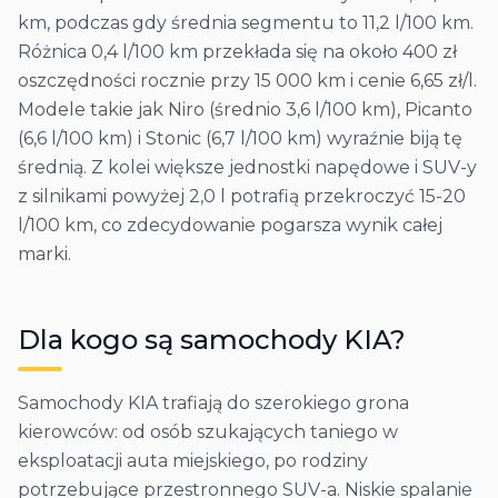
km, podczas gdy średnia segmentu to 11,2 l/100 km.
Różnica 0,4 l/100 km przekłada się na około 400 zł
oszczędności rocznie przy 15 000 km i cenie 6,65 zł/l.
Modele takie jak Niro (średnio 3,6 l/100 km), Picanto
(6,6 l/100 km) i Stonic (6,7 l/100 km) wyraźnie biją tę
średnią. Z kolei większe jednostki napędowe i SUV-y
z silnikami powyżej 2,0 l potrafią przekroczyć 15-20
l/100 km, co zdecydowanie pogarsza wynik całej
marki.
Dla kogo są samochody
KIA
?
Samochody KIA trafiają do szerokiego grona
kierowców: od osób szukających taniego w
eksploatacji auta miejskiego, po rodziny
potrzebujące przestronnego SUV-a. Niskie spalanie