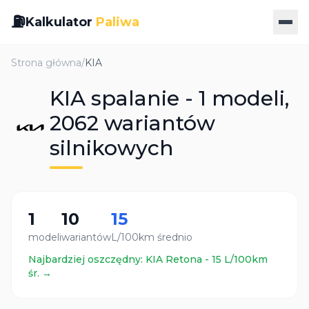
⛽
Kalkulator
Paliwa
Strona główna
/
KIA
KIA spalanie - 1 modeli,
2062 wariantów
silnikowych
1
10
15
modeli
wariantów
L/100km średnio
Najbardziej oszczędny:
KIA
Retona
-
15
L/100km
śr. →