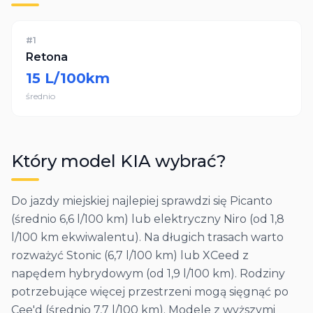
#
1
Retona
15
L/100km
średnio
Który model
KIA
wybrać?
Do jazdy miejskiej najlepiej sprawdzi się Picanto
(średnio 6,6 l/100 km) lub elektryczny Niro (od 1,8
l/100 km ekwiwalentu). Na długich trasach warto
rozważyć Stonic (6,7 l/100 km) lub XCeed z
napędem hybrydowym (od 1,9 l/100 km). Rodziny
potrzebujące więcej przestrzeni mogą sięgnąć po
Cee'd (średnio 7,7 l/100 km). Modele z wyższymi