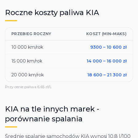
Roczne koszty paliwa
KIA
PRZEBIEG ROCZNY
KOSZT (MIN–MAKS)
10 000
km/rok
9300
–
10 600
zł
15 000
km/rok
14 000
–
16 000
zł
20 000
km/rok
18 600
–
21 300
zł
Przy cenie paliwa
6,65
zł/L
KIA
na tle innych marek -
porównanie spalania
Średnie spalanie samochodów KIA wynosi 10,8 l/100