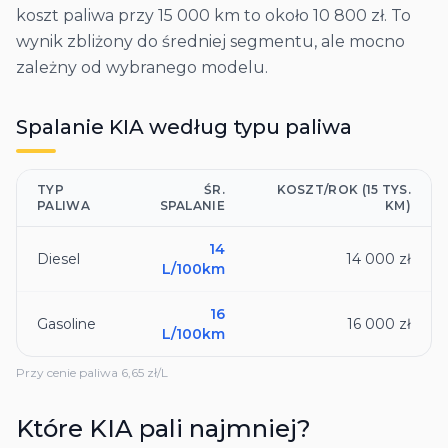
koszt paliwa przy 15 000 km to około 10 800 zł. To
wynik zbliżony do średniej segmentu, ale mocno
zależny od wybranego modelu.
Spalanie
KIA
według typu paliwa
TYP
ŚR.
KOSZT/ROK (15 TYS.
PALIWA
SPALANIE
KM)
14
Diesel
14 000 zł
L/100km
16
Gasoline
16 000 zł
L/100km
Przy cenie paliwa
6,65
zł/L
Które
KIA
pali najmniej?