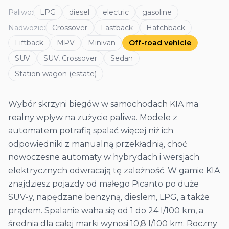
Paliwo
:
LPG
diesel
electric
gasoline
Nadwozie
:
Crossover
Fastback
Hatchback
Liftback
MPV
Minivan
Off-road vehicle
SUV
SUV, Crossover
Sedan
Station wagon (estate)
Wybór skrzyni biegów w samochodach KIA ma
realny wpływ na zużycie paliwa. Modele z
automatem potrafią spalać więcej niż ich
odpowiedniki z manualną przekładnią, choć
nowoczesne automaty w hybrydach i wersjach
elektrycznych odwracają tę zależność. W gamie KIA
znajdziesz pojazdy od małego Picanto po duże
SUV-y, napędzane benzyną, dieslem, LPG, a także
prądem. Spalanie waha się od 1 do 24 l/100 km, a
średnia dla całej marki wynosi 10,8 l/100 km. Roczny