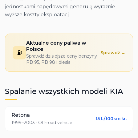
jednostkami napędowymi generują wyraźnie
wyższe koszty eksploatacji.
Aktualne ceny paliwa w
Polsce
⛽
Sprawdź →
Sprawdź dzisiejsze ceny benzyny
PB 95, PB 98 i diesla
Spalanie wszystkich modeli
KIA
Retona
15
L/100km śr.
1999–2003
· Off-road vehicle