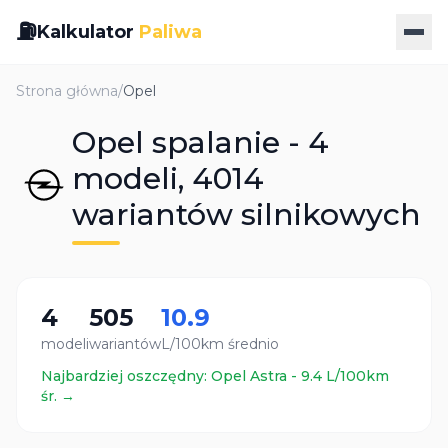
⛽
Kalkulator
Paliwa
Strona główna
/
Opel
Opel spalanie - 4
modeli, 4014
wariantów silnikowych
4
505
10.9
modeli
wariantów
L/100km średnio
Najbardziej oszczędny:
Opel
Astra
-
9.4
L/100km
śr. →