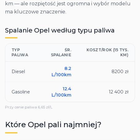
km — ale rozpiętość jest ogromna i wybór modelu
ma kluczowe znaczenie.
Spalanie
Opel
według typu paliwa
TYP
ŚR.
KOSZT/ROK (15 TYS.
PALIWA
SPALANIE
KM)
8.2
Diesel
8200 zł
L/100km
12.4
Gasoline
12 400 zł
L/100km
Przy cenie paliwa
6,65
zł/L
Które
Opel
pali najmniej?