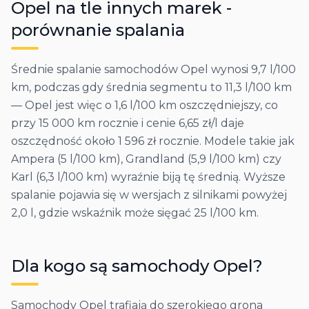
Opel
na tle innych marek -
porównanie spalania
Średnie spalanie samochodów Opel wynosi 9,7 l/100
km, podczas gdy średnia segmentu to 11,3 l/100 km
— Opel jest więc o 1,6 l/100 km oszczędniejszy, co
przy 15 000 km rocznie i cenie 6,65 zł/l daje
oszczędność około 1 596 zł rocznie. Modele takie jak
Ampera (5 l/100 km), Grandland (5,9 l/100 km) czy
Karl (6,3 l/100 km) wyraźnie biją tę średnią. Wyższe
spalanie pojawia się w wersjach z silnikami powyżej
2,0 l, gdzie wskaźnik może sięgać 25 l/100 km.
Dla kogo są samochody
Opel
?
Samochody Opel trafiają do szerokiego grona