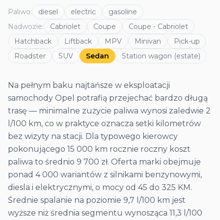
Paliwo
:
diesel
electric
gasoline
Nadwozie
:
Cabriolet
Coupe
Coupe - Cabriolet
Hatchback
Liftback
MPV
Minivan
Pick-up
Roadster
SUV
Sedan
Station wagon (estate)
Na pełnym baku najtańsze w eksploatacji
samochody Opel potrafią przejechać bardzo długą
trasę — minimalne zużycie paliwa wynosi zaledwie 2
l/100 km, co w praktyce oznacza setki kilometrów
bez wizyty na stacji. Dla typowego kierowcy
pokonującego 15 000 km rocznie roczny koszt
paliwa to średnio 9 700 zł. Oferta marki obejmuje
ponad 4 000 wariantów z silnikami benzynowymi,
diesla i elektrycznymi, o mocy od 45 do 325 KM.
Średnie spalanie na poziomie 9,7 l/100 km jest
wyższe niż średnia segmentu wynosząca 11,3 l/100