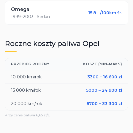
Omega
15.8
L/100km śr.
1999–2003
· Sedan
Roczne koszty paliwa
Opel
PRZEBIEG ROCZNY
KOSZT (MIN–MAKS)
10 000
km/rok
3300
–
16 600
zł
15 000
km/rok
5000
–
24 900
zł
20 000
km/rok
6700
–
33 300
zł
Przy cenie paliwa
6,65
zł/L