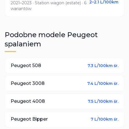
2–2.1
L/100km
2021–2023
· Station wagon (estate)
· 6
wariantów
Podobne modele
Peugeot
spalaniem
Peugeot
508
7.3
L/100km śr.
Peugeot
3008
7.4
L/100km śr.
Peugeot
4008
7.5
L/100km śr.
Peugeot
Bipper
7
L/100km śr.