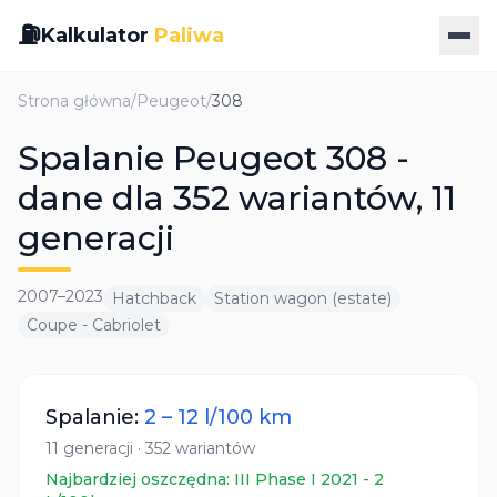
⛽
Kalkulator
Paliwa
Strona główna
/
Peugeot
/
308
Spalanie Peugeot 308 -
dane dla 352 wariantów, 11
generacji
2007
–
2023
Hatchback
Station wagon (estate)
Coupe - Cabriolet
Spalanie:
2
–
12
l/100 km
11
generacji
·
352
wariantów
Najbardziej oszczędna:
III Phase I 2021
-
2