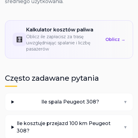
średniego użytkowania.
Kalkulator kosztów paliwa
Oblicz ile zapłacisz za trasę
🧮
Oblicz →
uwzględniając spalanie i liczbę
pasażerów
Często zadawane pytania
Ile spala Peugeot 308?
▾
Ile kosztuje przejazd 100 km Peugeot
▾
308?