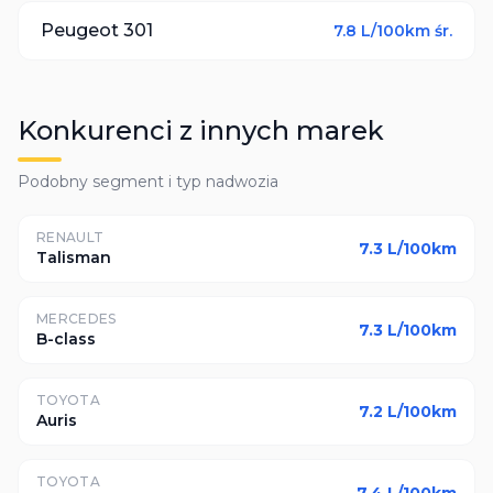
Peugeot
301
7.8
L/100km śr.
Konkurenci z innych marek
Podobny segment i typ nadwozia
RENAULT
7.3
L/100km
Talisman
MERCEDES
7.3
L/100km
B-class
TOYOTA
7.2
L/100km
Auris
TOYOTA