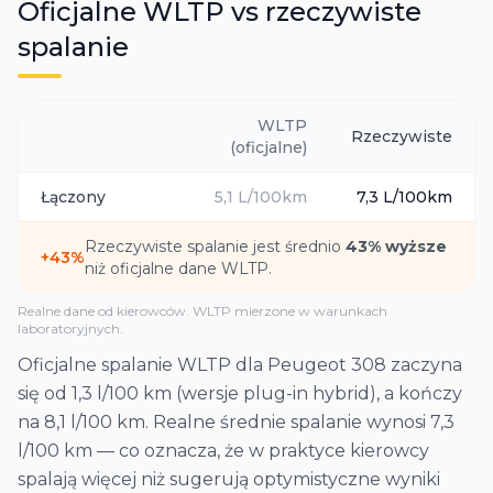
Oficjalne WLTP vs rzeczywiste
spalanie
WLTP
Rzeczywiste
(oficjalne)
Łączony
5,1
L/100km
7,3
L/100km
Rzeczywiste spalanie jest średnio
43
% wyższe
+
43
%
niż oficjalne dane WLTP.
Realne dane od kierowców. WLTP mierzone w warunkach
laboratoryjnych.
Oficjalne spalanie WLTP dla Peugeot 308 zaczyna
się od 1,3 l/100 km (wersje plug-in hybrid), a kończy
na 8,1 l/100 km. Realne średnie spalanie wynosi 7,3
l/100 km — co oznacza, że w praktyce kierowcy
spalają więcej niż sugerują optymistyczne wyniki