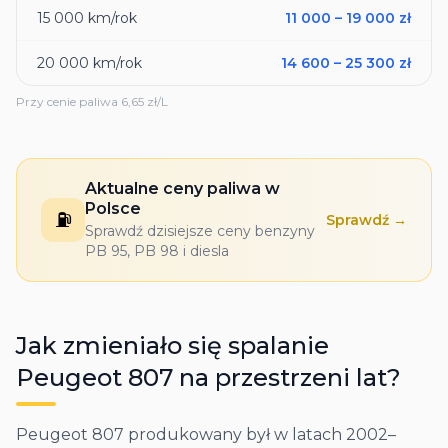
15 000
km/rok
11 000
–
19 000
zł
20 000
km/rok
14 600
–
25 300
zł
Przy cenie paliwa
6,65
zł/L
Aktualne ceny paliwa w
Polsce
⛽
Sprawdź →
Sprawdź dzisiejsze ceny benzyny
PB 95, PB 98 i diesla
Jak zmieniało się spalanie
Peugeot
807
na przestrzeni lat?
Peugeot 807 produkowany był w latach 2002–