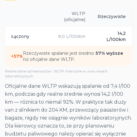
WLTP
Rzeczywiste
(oficjalne)
14,2
Łączony
9,0
L/100km
L/100km
Rzeczywiste spalanie jest średnio
57
% wyższe
+
57
%
niż oficjalne dane WLTP.
Realne dane od kierowców. WLTP mierzone w warunkach
laboratoryjnych.
Oficjalne dane WLTP wskazują spalanie od 7,4 l/100
km, podczas gdy realne średnie wynosi 14,2 l/100
km — różnica to niemal 92%. W praktyce tak duży
van z silnikiem do 204 KM, przewożący pasażerów i
bagaże, nigdy nie osiągnie wyników laboratoryjnych.
Dla kierowcy oznacza to, że przy planowaniu
budżetu paliwowego należy opierać się wyłącznie