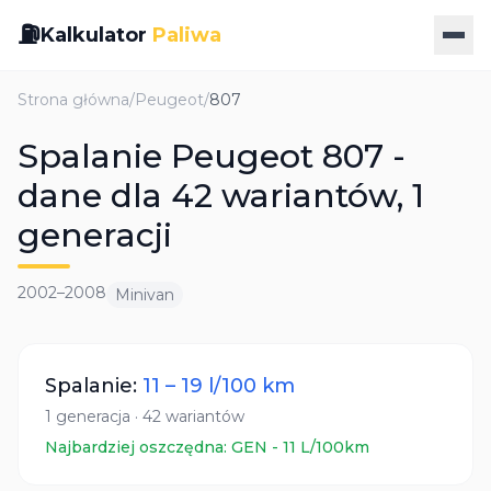
⛽
Kalkulator
Paliwa
Strona główna
/
Peugeot
/
807
Spalanie Peugeot 807 -
dane dla 42 wariantów, 1
generacji
2002
–
2008
Minivan
Spalanie:
11
–
19
l/100 km
1
generacja
·
42
wariantów
Najbardziej oszczędna:
GEN
-
11
L/100km