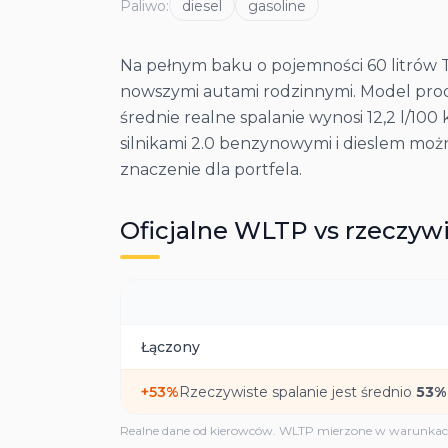
Paliwo
:
diesel
gasoline
Na pełnym baku o pojemności 60 litrów 
nowszymi autami rodzinnymi. Model prod
średnie realne spalanie wynosi 12,2 l/1
silnikami 2.0 benzynowymi i dieslem moż
znaczenie dla portfela.
Oficjalne WLTP vs rzeczywi
Łączony
+
53
%
Rzeczywiste spalanie jest średnio
53
%
Realne dane od kierowców. WLTP mierzone w warunkach