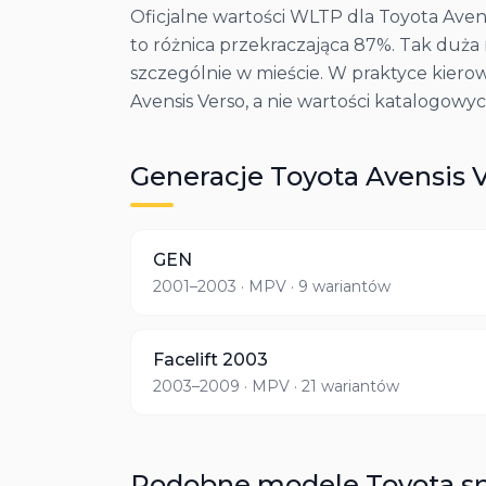
Oficjalne wartości WLTP dla Toyota Avensi
to różnica przekraczająca 87%. Tak duża
szczególnie w mieście. W praktyce kier
Avensis Verso, a nie wartości katalogowyc
Generacje
Toyota
Avensis 
GEN
2001–2003
· MPV
· 9 wariantów
Facelift 2003
2003–2009
· MPV
· 21 wariantów
Podobne modele
Toyota
s