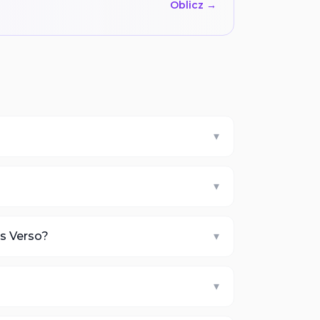
Oblicz →
▾
▾
is Verso?
▾
▾