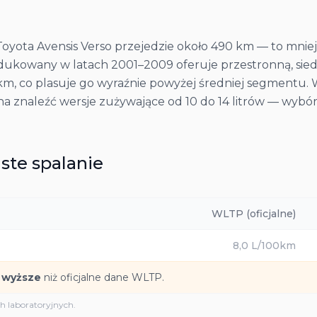
Toyota Avensis Verso przejedzie około 490 km — to mni
ukowany w latach 2001–2009 oferuje przestronną, sied
00 km, co plasuje go wyraźnie powyżej średniej segmentu
na znaleźć wersje zużywające od 10 do 14 litrów — wyb
ste spalanie
WLTP (oficjalne)
8,0
L/100km
 wyższe
niż oficjalne dane WLTP.
 laboratoryjnych.