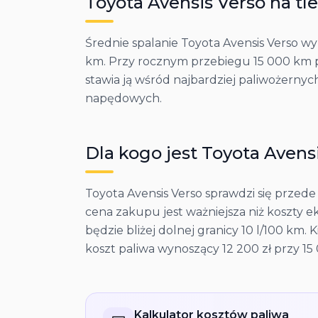
Toyota
Avensis Verso
na tl
Średnie spalanie Toyota Avensis Verso wyn
km. Przy rocznym przebiegu 15 000 km prz
stawia ją wśród najbardziej paliwożernyc
napędowych.
Dla kogo jest
Toyota
Avens
Toyota Avensis Verso sprawdzi się przede
cena zakupu jest ważniejsza niż koszty e
będzie bliżej dolnej granicy 10 l/100 k
koszt paliwa wynoszący 12 200 zł przy 15
Kalkulator kosztów paliwa