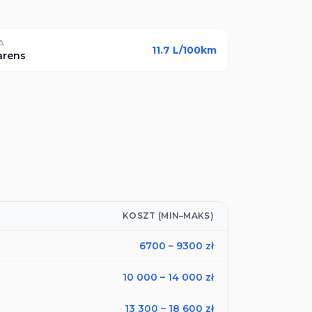
A
11.7
L/100km
arens
KOSZT (MIN–MAKS)
6700
–
9300
zł
10 000
–
14 000
zł
13 300
–
18 600
zł