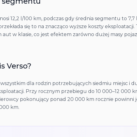
e segmentu
osi 12,2 l/100 km, podczas gdy średnia segmentu to 7,7 l/
ekłada się to na znacząco wyższe koszty eksploatacji. 
h aut w klasie, co jest efektem zarówno dużej masy poja
is Verso
?
 wszystkim dla rodzin potrzebujących siedmiu miejsc i d
ksploatacji. Przy rocznym przebiegu do 10 000–12 000 km
m. Kierowcy pokonujący ponad 20 000 km rocznie powinni
 000 km.