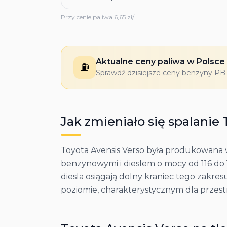
Przy cenie paliwa
6,65
zł/L
Aktualne ceny paliwa w Polsce
⛽
Sprawdź dzisiejsze ceny benzyny PB 9
Jak zmieniało się spalanie
Toyota Avensis Verso była produkowana w
benzynowymi i dieslem o mocy od 116 do 1
diesla osiągają dolny kraniec tego zakre
poziomie, charakterystycznym dla przes