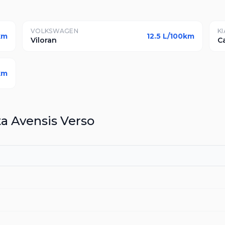
VOLKSWAGEN
KI
km
12.5
L/100km
Viloran
C
km
ta
Avensis Verso