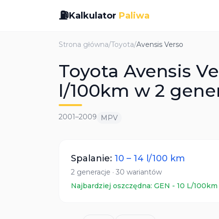
⛽
Kalkulator
Paliwa
Strona główna
/
Toyota
/
Avensis Verso
Toyota Avensis Ver
l/100km w 2 gene
2001
–
2009
MPV
Spalanie:
10
–
14
l/100 km
2
generacje
·
30
wariantów
Najbardziej oszczędna:
GEN
-
10
L/100km