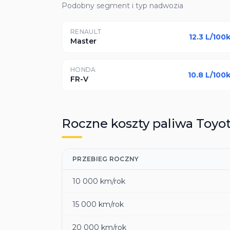
Podobny segment i typ nadwozia
RENAULT
12.3
L/100
Master
HONDA
10.8
L/100
FR-V
Roczne koszty paliwa
Toyo
PRZEBIEG ROCZNY
10 000
km/rok
15 000
km/rok
20 000
km/rok