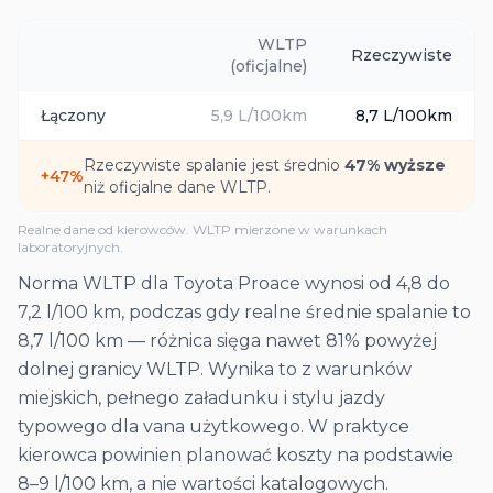
WLTP
Rzeczywiste
(oficjalne)
Łączony
5,9
L/100km
8,7
L/100km
Rzeczywiste spalanie jest średnio
47
% wyższe
+
47
%
niż oficjalne dane WLTP.
Realne dane od kierowców. WLTP mierzone w warunkach
laboratoryjnych.
Norma WLTP dla Toyota Proace wynosi od 4,8 do
7,2 l/100 km, podczas gdy realne średnie spalanie to
8,7 l/100 km — różnica sięga nawet 81% powyżej
dolnej granicy WLTP. Wynika to z warunków
miejskich, pełnego załadunku i stylu jazdy
typowego dla vana użytkowego. W praktyce
kierowca powinien planować koszty na podstawie
8–9 l/100 km, a nie wartości katalogowych.