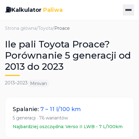
⛽
Kalkulator
Paliwa
Strona główna
/
Toyota
/
Proace
Ile pali Toyota Proace?
Porównanie 5 generacji od
2013 do 2023
2013
–
2023
Minivan
Spalanie:
7
–
11
l/100 km
5
generacji
·
76
wariantów
Najbardziej oszczędna:
Verso II LWB
-
7
L/100km