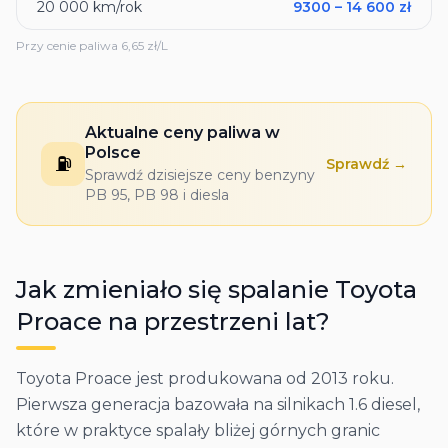
20 000
km/rok
9300
–
14 600
zł
Przy cenie paliwa
6,65
zł/L
Aktualne ceny paliwa w
Polsce
⛽
Sprawdź →
Sprawdź dzisiejsze ceny benzyny
PB 95, PB 98 i diesla
Jak zmieniało się spalanie
Toyota
Proace
na przestrzeni lat?
Toyota Proace jest produkowana od 2013 roku.
Pierwsza generacja bazowała na silnikach 1.6 diesel,
które w praktyce spalały bliżej górnych granic