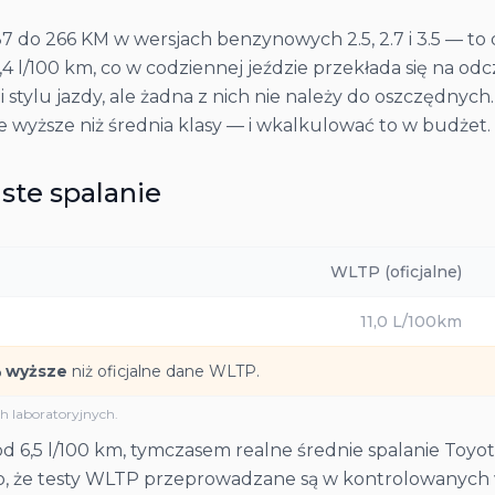
187 do 266 KM w wersjach benzynowych 2.5, 2.7 i 3.5 — t
4 l/100 km, co w codziennej jeździe przekłada się na odc
 i stylu jazdy, ale żadna z nich nie należy do oszczędnych
e wyższe niż średnia klasy — i wkalkulować to w budżet.
ste spalanie
WLTP (oficjalne)
11,0
L/100km
 wyższe
niż oficjalne dane WLTP.
 laboratoryjnych.
d 6,5 l/100 km, tymczasem realne średnie spalanie Toyot
go, że testy WLTP przeprowadzane są w kontrolowanych 