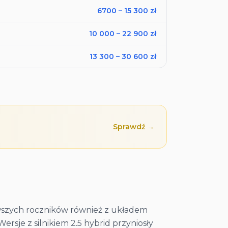
6700
–
15 300
zł
10 000
–
22 900
zł
13 300
–
30 600
zł
Sprawdź →
owszych roczników również z układem
rsje z silnikiem 2.5 hybrid przyniosły