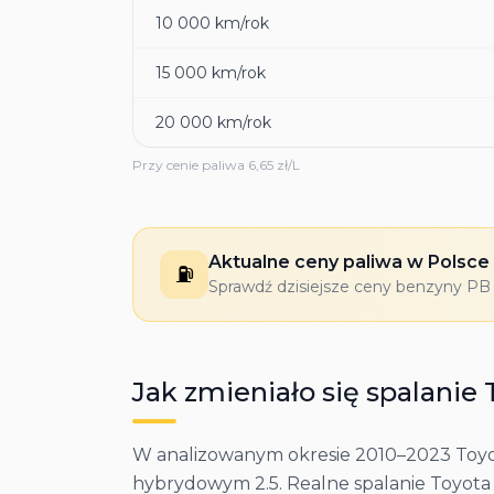
10 000
km/rok
15 000
km/rok
20 000
km/rok
Przy cenie paliwa
6,65
zł/L
Aktualne ceny paliwa w Polsce
⛽
Sprawdź dzisiejsze ceny benzyny PB 9
Jak zmieniało się spalanie
W analizowanym okresie 2010–2023 Toyota
hybrydowym 2.5. Realne spalanie Toyota Si