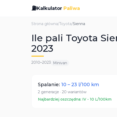
⛽
Kalkulator
Paliwa
Strona główna
/
Toyota
/
Sienna
Ile pali Toyota S
2023
2010
–
2023
Minivan
Spalanie:
10
–
23
l/100 km
2
generacje
·
20
wariantów
Najbardziej oszczędna:
IV
-
10
L/100km