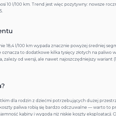
 10 l/100 km. Trend jest więc pozytywny: nowsze rocznik
5.
entu
ie 18,4 l/100 km wypada znacznie powyżej średniej segm
ie oznacza to dodatkowe kilka tysięcy złotych na paliw
, zależy od wersji, ale nawet najoszczędniejszy wariant (1
a
?
kim dla rodzin z dziećmi potrzebujących dużej przestrz
szty paliwa robią się bardzo odczuwalne — warto to prz
ojemność kabiny i wygoda niż niskie koszty eksploatacji.