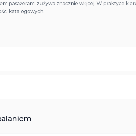
iem pasażerami zużywa znacznie więcej. W praktyce kie
ości katalogowych.
palaniem