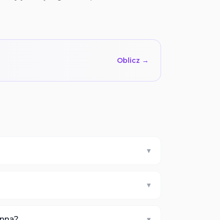
Oblicz →
▾
▾
enna?
▾