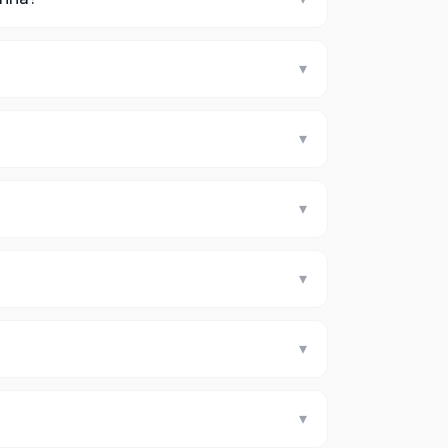
▾
▾
▾
?
▾
▾
▾