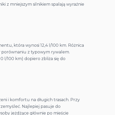
i z mniejszym silnikiem spalają wyraźnie
entu, która wynosi 12,4 l/100 km. Różnica
o w porównaniu z typowym rywalem.
0 l/100 km) dopiero zbliża się do
eni i komfortu na długich trasach. Przy
emyśleć. Najlepiej pasuje do
 Osoby jeżdżące głównie po mieście