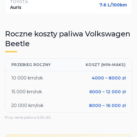
TOYOTA
7.6
L/100km
Auris
Roczne koszty paliwa
Volkswagen
Beetle
PRZEBIEG ROCZNY
KOSZT (MIN–MAKS)
10 000
km/rok
4000
–
8000
zł
15 000
km/rok
6000
–
12 000
zł
20 000
km/rok
8000
–
16 000
zł
Przy cenie paliwa
6,65
zł/L