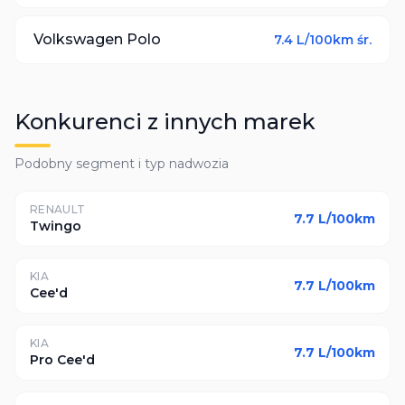
Volkswagen
Polo
7.4
L/100km śr.
Konkurenci z innych marek
Podobny segment i typ nadwozia
RENAULT
7.7
L/100km
Twingo
KIA
7.7
L/100km
Cee'd
KIA
7.7
L/100km
Pro Cee'd