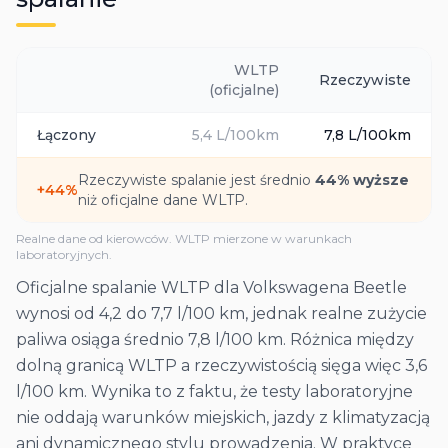
WLTP
Rzeczywiste
(oficjalne)
Łączony
5,4
L/100km
7,8
L/100km
Rzeczywiste spalanie jest średnio
44
% wyższe
+
44
%
niż oficjalne dane WLTP.
Realne dane od kierowców. WLTP mierzone w warunkach
laboratoryjnych.
Oficjalne spalanie WLTP dla Volkswagena Beetle
wynosi od 4,2 do 7,7 l/100 km, jednak realne zużycie
paliwa osiąga średnio 7,8 l/100 km. Różnica między
dolną granicą WLTP a rzeczywistością sięga więc 3,6
l/100 km. Wynika to z faktu, że testy laboratoryjne
nie oddają warunków miejskich, jazdy z klimatyzacją
ani dynamicznego stylu prowadzenia. W praktyce