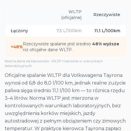
WLTP
Rzeczywiste
(oficjalne)
Łączony
7,5
L/100km
11,1
L/100km
Rzeczywiste spalanie jest średnio
48
% wyższe
+
48
%
niż oficjalne dane WLTP.
Realne dane od kierowców. WLTP mierzone w warunkach
laboratoryjnych.
Oficjalne spalanie WLTP dla Volkswagena Tayrona
wynosi od 6,8 do 8,0 l/100 km, jednak realne zużycie
paliwa sięga średnio 11,1 l/100 km — to różnica rzędu
3–4 litrów. Norma WLTP jest mierzona w
kontrolowanych warunkach laboratoryjnych, bez
uwzględnienia korków miejskich, jazdy
autostradowej z pełnym obciążeniem czy zimowych
temperatur. W praktyce kierowca Tayrona zapłaci