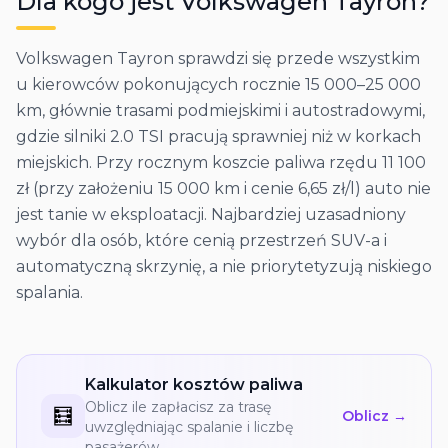
Dla kogo jest
Volkswagen
Tayron
?
Volkswagen Tayron sprawdzi się przede wszystkim
u kierowców pokonujących rocznie 15 000–25 000
km, głównie trasami podmiejskimi i autostradowymi,
gdzie silniki 2.0 TSI pracują sprawniej niż w korkach
miejskich. Przy rocznym koszcie paliwa rzędu 11 100
zł (przy założeniu 15 000 km i cenie 6,65 zł/l) auto nie
jest tanie w eksploatacji. Najbardziej uzasadniony
wybór dla osób, które cenią przestrzeń SUV-a i
automatyczną skrzynię, a nie priorytetyzują niskiego
spalania.
Kalkulator kosztów paliwa
Oblicz ile zapłacisz za trasę
🧮
Oblicz →
uwzględniając spalanie i liczbę
pasażerów