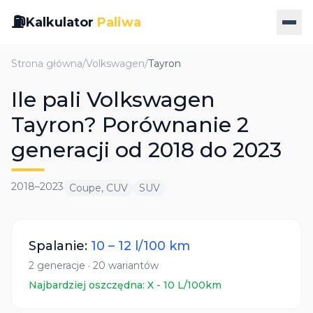
⛽
Kalkulator
Paliwa
Strona główna
/
Volkswagen
/
Tayron
Ile pali Volkswagen
Tayron? Porównanie 2
generacji od 2018 do 2023
2018
–
2023
Coupe, CUV
SUV
Spalanie:
10
–
12
l/100 km
2
generacje
·
20
wariantów
Najbardziej oszczędna:
X
-
10
L/100km