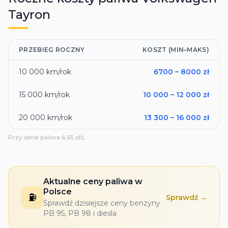
Tayron
PRZEBIEG ROCZNY
KOSZT (MIN–MAKS)
10 000
km/rok
6700
–
8000
zł
15 000
km/rok
10 000
–
12 000
zł
20 000
km/rok
13 300
–
16 000
zł
Przy cenie paliwa
6,65
zł/L
Aktualne ceny paliwa w
Polsce
⛽
Sprawdź →
Sprawdź dzisiejsze ceny benzyny
PB 95, PB 98 i diesla