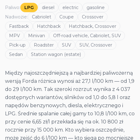
Paliwo
:
LPG
diesel
electric
gasoline
Nadwozie
:
Cabriolet
Coupe
Crossover
Fastback
Hatchback
Hatchback, Crossover
MPV
Minivan
Off-road vehicle, Cabriolet, SUV
Pick-up
Roadster
SUV
SUV, Crossover
Sedan
Station wagon (estate)
Między najoszczędniejszą a najbardziej paliwożerną
wersją Forda różnica wynosi aż 27,1 l/100 km — od 1,9
do 29 l/100 km. Tak szeroki rozrzut wynika z 4 037
dostępnych wariantów, silników od 1,0 do 5,8 l oraz
napędów benzynowych, diesla, elektrycznego i
LPG. Średnie spalanie całej gamy to 10,8 l/100 km, co
przy cenie 6,65 zł/l przekłada się na ok. 10 800 zł
rocznie przy 15 000 km. Kto wybiera oszczędnie,
może zejść do 6 l/100 km — kto sięga po mocniejsze