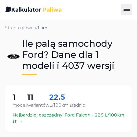
⛽
Kalkulator
Paliwa
Strona główna
/
Ford
Ile palą samochody
Ford? Dane dla 1
modeli i 4037 wersji
1
11
22.5
modeli
wariantów
L/100km średnio
Najbardziej oszczędny:
Ford
Falcon
-
22.5
L/100km
śr. →