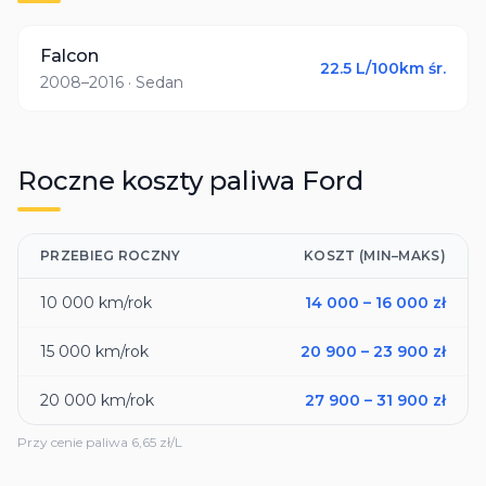
Falcon
22.5
L/100km śr.
2008–2016
· Sedan
Roczne koszty paliwa
Ford
PRZEBIEG ROCZNY
KOSZT (MIN–MAKS)
10 000
km/rok
14 000
–
16 000
zł
15 000
km/rok
20 900
–
23 900
zł
20 000
km/rok
27 900
–
31 900
zł
Przy cenie paliwa
6,65
zł/L