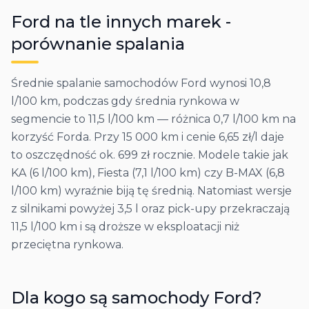
Ford
na tle innych marek -
porównanie spalania
Średnie spalanie samochodów Ford wynosi 10,8
l/100 km, podczas gdy średnia rynkowa w
segmencie to 11,5 l/100 km — różnica 0,7 l/100 km na
korzyść Forda. Przy 15 000 km i cenie 6,65 zł/l daje
to oszczędność ok. 699 zł rocznie. Modele takie jak
KA (6 l/100 km), Fiesta (7,1 l/100 km) czy B-MAX (6,8
l/100 km) wyraźnie biją tę średnią. Natomiast wersje
z silnikami powyżej 3,5 l oraz pick-upy przekraczają
11,5 l/100 km i są droższe w eksploatacji niż
przeciętna rynkowa.
Dla kogo są samochody
Ford
?