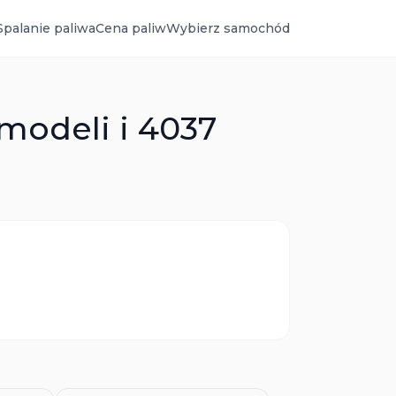
Spalanie paliwa
Cena paliw
Wybierz samochód
modeli i 4037