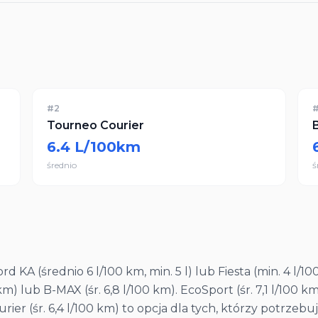
#
2
Tourneo Courier
6.4
L/100km
średnio
ś
ord KA (średnio 6 l/100 km, min. 5 l) lub Fiesta (min. 4 l/1
m) lub B-MAX (śr. 6,8 l/100 km). EcoSport (śr. 7,1 l/100
r (śr. 6,4 l/100 km) to opcja dla tych, którzy potrzeb