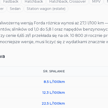
Fastback
Hatchback
Hatchback, Crossover
MPV
er
Sedan
Station wagon (estate)
liwożerną wersją Forda różnica wynosi aż 27,1 l/100 km — 
tów, silników od 1,0 do 5,8 l oraz napędów benzynowych,
rzy cenie 6,65 zł/l przekłada się na ok. 10 800 zł rocznie
mocniejsze wersje, musi liczyć się z wydatkami znacznie 
wa
ŚR. SPALANIE
8.5
L/100km
12.3
L/100km
22.5
L/100km