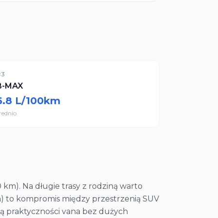
#
3
B-MAX
6.8
L/100km
rednio
00 km). Na długie trasy z rodziną warto
 km) to kompromis między przestrzenią SUV
ują praktyczności vana bez dużych