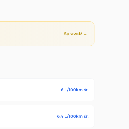
Sprawdź →
6
L/100km śr.
6.4
L/100km śr.