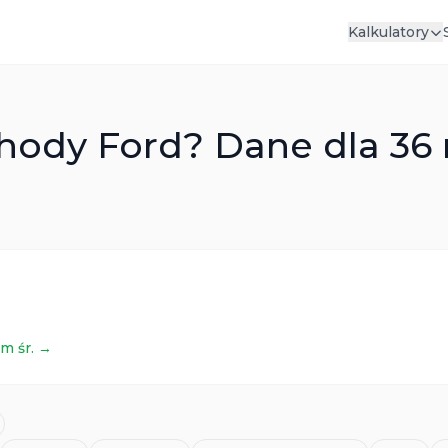
Kalkulatory
hody Ford? Dane dla 36 
m śr. →