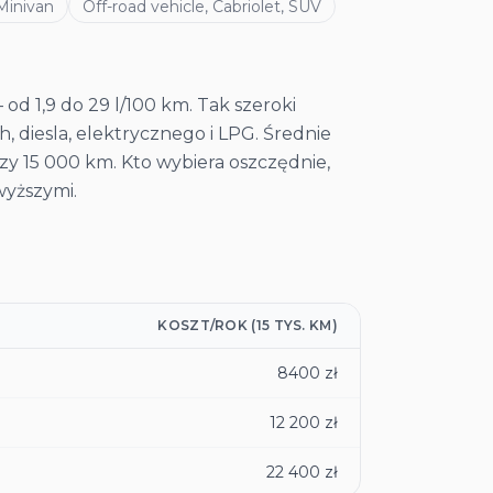
Minivan
Off-road vehicle, Cabriolet, SUV
od 1,9 do 29 l/100 km. Tak szeroki
 diesla, elektrycznego i LPG. Średnie
 przy 15 000 km. Kto wybiera oszczędnie,
wyższymi.
KOSZT/ROK (15 TYS. KM)
8400 zł
12 200 zł
22 400 zł