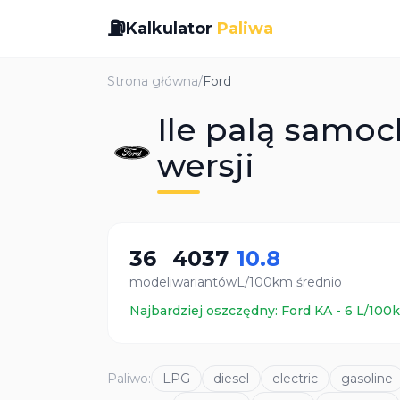
⛽
Kalkulator
Paliwa
Strona główna
/
Ford
Ile palą samoc
wersji
36
4037
10.8
modeli
wariantów
L/100km średnio
Najbardziej oszczędny:
Ford
KA
-
6
L/100k
Paliwo
:
LPG
diesel
electric
gasoline