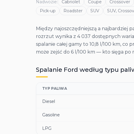
Nadwozie
:
Cabriolet
Coupe
Crossover
Pick-up
Roadster
SUV
SUV, Crossov
Między najoszczędniejszą a najbardziej pa
rozrzut wynika z 4 037 dostępnych warian
spalanie całej gamy to 10,8 l/100 km, co p
może zejść do 6 l/100 km — kto sięga po 
Spalanie
Ford
według typu pali
TYP PALIWA
Diesel
Gasoline
LPG