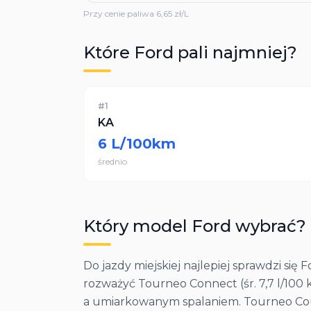
Przy cenie paliwa
6,65
zł/L
Które
Ford
pali najmniej?
#
1
KA
6
L/100km
średnio
Który model
Ford
wybrać?
Do jazdy miejskiej najlepiej sprawdzi się F
rozważyć Tourneo Connect (śr. 7,7 l/100 k
a umiarkowanym spalaniem. Tourneo Courie