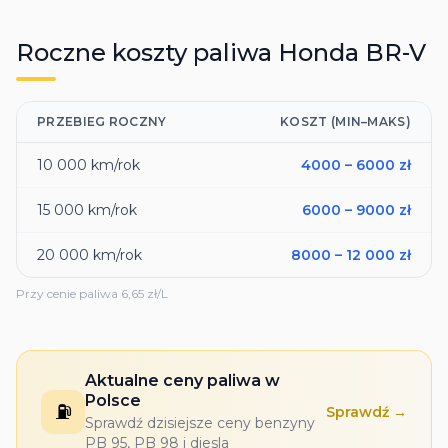
Roczne koszty paliwa
Honda
BR-V
PRZEBIEG ROCZNY
KOSZT (MIN–MAKS)
10 000
km/rok
4000
–
6000
zł
15 000
km/rok
6000
–
9000
zł
20 000
km/rok
8000
–
12 000
zł
Przy cenie paliwa
6,65
zł/L
Aktualne ceny paliwa w
Polsce
⛽
Sprawdź →
Sprawdź dzisiejsze ceny benzyny
PB 95, PB 98 i diesla