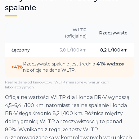
spalanie
WLTP
Rzeczywiste
(oficjalne)
Łączony
5,8
L/100km
8,2
L/100km
Rzeczywiste spalanie jest średnio
41
% wyższe
+
41
%
niż oficjalne dane WLTP.
Realne dane od kierowców. WLTP mierzone w warunkach
laboratoryjnych.
Oficjalne wartości WLTP dla Honda BR-V wynoszą
4,5–6,4 l/100 km, natomiast realne spalanie Honda
BR-V sięga średnio 8,2 l/100 km. Różnica między
dolną granicą WLTP a rzeczywistością to ponad
80%. Wynika to z tego, że testy WLTP
przeprowadzane są w kontrolowanych warunkach