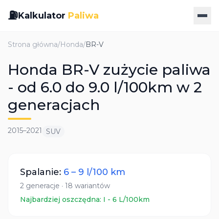
⛽
Kalkulator
Paliwa
Strona główna
/
Honda
/
BR-V
Honda BR-V zużycie paliwa
- od 6.0 do 9.0 l/100km w 2
generacjach
2015
–
2021
SUV
Spalanie:
6
–
9
l/100 km
2
generacje
·
18
wariantów
Najbardziej oszczędna:
I
-
6
L/100km