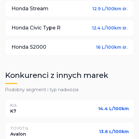
Honda
Stream
12.9
L/100km śr.
Honda
Civic Type R
12.4
L/100km śr.
Honda
S2000
16
L/100km śr.
Konkurenci z innych marek
Podobny segment i typ nadwozia
KIA
14.4
L/100km
K7
TOYOTA
13.6
L/100km
Avalon