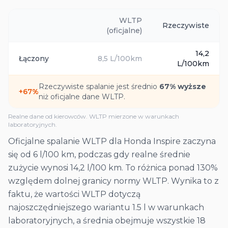
WLTP
Rzeczywiste
(oficjalne)
14,2
Łączony
8,5
L/100km
L/100km
Rzeczywiste spalanie jest średnio
67
% wyższe
+
67
%
niż oficjalne dane WLTP.
Realne dane od kierowców. WLTP mierzone w warunkach
laboratoryjnych.
Oficjalne spalanie WLTP dla Honda Inspire zaczyna
się od 6 l/100 km, podczas gdy realne średnie
zużycie wynosi 14,2 l/100 km. To różnica ponad 130%
względem dolnej granicy normy WLTP. Wynika to z
faktu, że wartości WLTP dotyczą
najoszczędniejszego wariantu 1.5 l w warunkach
laboratoryjnych, a średnia obejmuje wszystkie 18