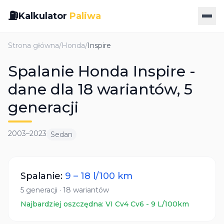
⛽
Kalkulator
Paliwa
Strona główna
/
Honda
/
Inspire
Spalanie Honda Inspire -
dane dla 18 wariantów, 5
generacji
2003
–
2023
Sedan
Spalanie:
9
–
18
l/100 km
5
generacji
·
18
wariantów
Najbardziej oszczędna:
VI Cv4 Cv6
-
9
L/100km