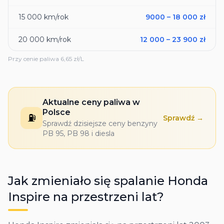
15 000
km/rok
9000
–
18 000
zł
20 000
km/rok
12 000
–
23 900
zł
Przy cenie paliwa
6,65
zł/L
Aktualne ceny paliwa w
Polsce
⛽
Sprawdź →
Sprawdź dzisiejsze ceny benzyny
PB 95, PB 98 i diesla
Jak zmieniało się spalanie
Honda
Inspire
na przestrzeni lat?