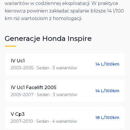
wariantów w codziennej eksploatacji. W praktyce
kierowca powinien zakładać spalanie bliższe 14 l/100
km niż wartościom z homologacji.
Generacje
Honda
Inspire
IV Uc1
14
L/100km
2003–2005
· Sedan
· 3 wariantów
IV Uc1 Facelift 2005
14
L/100km
2005–2007
· Sedan
· 3 wariantów
V Cp3
18
L/100km
2007–2010
· Sedan
· 4 wariantów