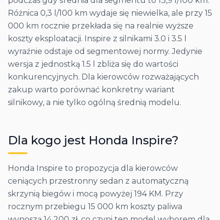
podczas gdy średnia dla segmentu to 13,9 l/100 km.
Różnica 0,3 l/100 km wydaje się niewielka, ale przy 15
000 km rocznie przekłada się na realnie wyższe
koszty eksploatacji. Inspire z silnikami 3.0 i 3.5 l
wyraźnie odstaje od segmentowej normy. Jedynie
wersja z jednostką 1.5 l zbliża się do wartości
konkurencyjnych. Dla kierowców rozważających
zakup warto porównać konkretny wariant
silnikowy, a nie tylko ogólną średnią modelu.
Dla kogo jest
Honda
Inspire
?
Honda Inspire to propozycja dla kierowców
ceniących przestronny sedan z automatyczną
skrzynią biegów i mocą powyżej 194 KM. Przy
rocznym przebiegu 15 000 km koszty paliwa
wynoszą 14 200 zł, co czyni ten model wyborem dla