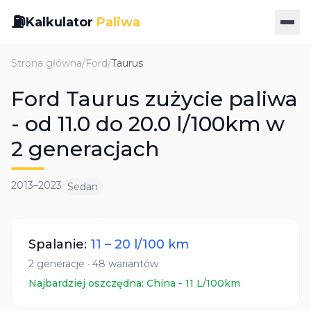
⛽
Kalkulator
Paliwa
Strona główna
/
Ford
/
Taurus
Ford Taurus zużycie paliwa
- od 11.0 do 20.0 l/100km w
2 generacjach
2013
–
2023
Sedan
Spalanie:
11
–
20
l/100 km
2
generacje
·
48
wariantów
Najbardziej oszczędna:
China
-
11
L/100km