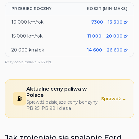
PRZEBIEG ROCZNY
KOSZT (MIN–MAKS)
10 000
km/rok
7300
–
13 300
zł
15 000
km/rok
11 000
–
20 000
zł
20 000
km/rok
14 600
–
26 600
zł
Przy cenie paliwa
6,65
zł/L
Aktualne ceny paliwa w
Polsce
⛽
Sprawdź →
Sprawdź dzisiejsze ceny benzyny
PB 95, PB 98 i diesla
Jak zmieniało się spalanie
Ford