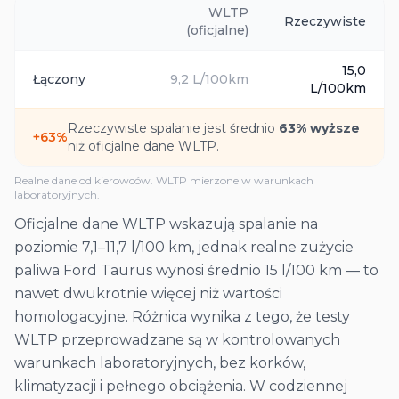
WLTP
Rzeczywiste
(oficjalne)
15,0
Łączony
9,2
L/100km
L/100km
Rzeczywiste spalanie jest średnio
63
% wyższe
+
63
%
niż oficjalne dane WLTP.
Realne dane od kierowców. WLTP mierzone w warunkach
laboratoryjnych.
Oficjalne dane WLTP wskazują spalanie na
poziomie 7,1–11,7 l/100 km, jednak realne zużycie
paliwa Ford Taurus wynosi średnio 15 l/100 km — to
nawet dwukrotnie więcej niż wartości
homologacyjne. Różnica wynika z tego, że testy
WLTP przeprowadzane są w kontrolowanych
warunkach laboratoryjnych, bez korków,
klimatyzacji i pełnego obciążenia. W codziennej