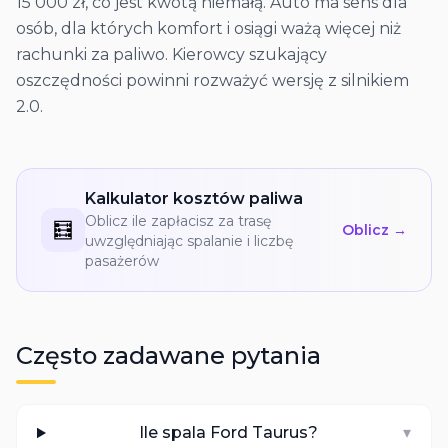
15 000 zł, co jest kwotą niemałą. Auto ma sens dla
osób, dla których komfort i osiągi ważą więcej niż
rachunki za paliwo. Kierowcy szukający
oszczędności powinni rozważyć wersję z silnikiem
2.0.
Kalkulator kosztów paliwa
Oblicz ile zapłacisz za trasę
🧮
Oblicz →
uwzględniając spalanie i liczbę
pasażerów
Często zadawane pytania
Ile spala Ford Taurus?
▾