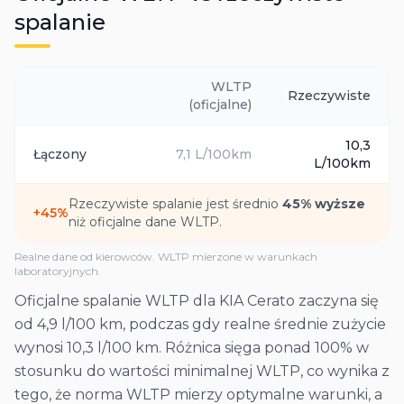
spalanie
WLTP
Rzeczywiste
(oficjalne)
10,3
Łączony
7,1
L/100km
L/100km
Rzeczywiste spalanie jest średnio
45
% wyższe
+
45
%
niż oficjalne dane WLTP.
Realne dane od kierowców. WLTP mierzone w warunkach
laboratoryjnych.
Oficjalne spalanie WLTP dla KIA Cerato zaczyna się
od 4,9 l/100 km, podczas gdy realne średnie zużycie
wynosi 10,3 l/100 km. Różnica sięga ponad 100% w
stosunku do wartości minimalnej WLTP, co wynika z
tego, że norma WLTP mierzy optymalne warunki, a