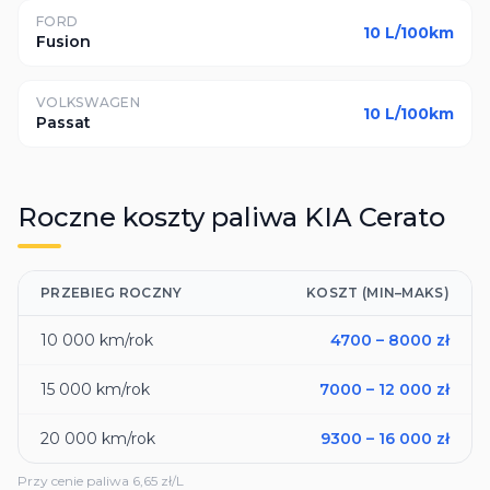
FORD
10
L/100km
Fusion
VOLKSWAGEN
10
L/100km
Passat
Roczne koszty paliwa
KIA
Cerato
PRZEBIEG ROCZNY
KOSZT (MIN–MAKS)
10 000
km/rok
4700
–
8000
zł
15 000
km/rok
7000
–
12 000
zł
20 000
km/rok
9300
–
16 000
zł
Przy cenie paliwa
6,65
zł/L