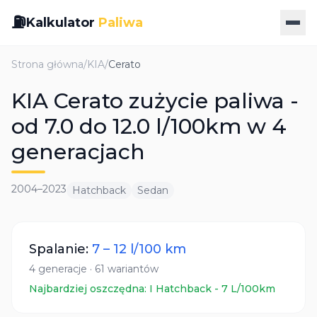
⛽
Kalkulator
Paliwa
Strona główna
/
KIA
/
Cerato
KIA Cerato zużycie paliwa -
od 7.0 do 12.0 l/100km w 4
generacjach
2004
–
2023
Hatchback
Sedan
Spalanie:
7
–
12
l/100 km
4
generacje
·
61
wariantów
Najbardziej oszczędna:
I Hatchback
-
7
L/100km