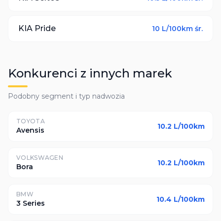
KIA
Pride
10
L/100km śr.
Konkurenci z innych marek
Podobny segment i typ nadwozia
TOYOTA
10.2
L/100km
Avensis
VOLKSWAGEN
10.2
L/100km
Bora
BMW
10.4
L/100km
3 Series