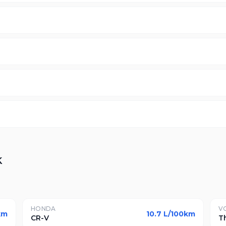
k
HONDA
V
km
10.7
L/100km
CR-V
T