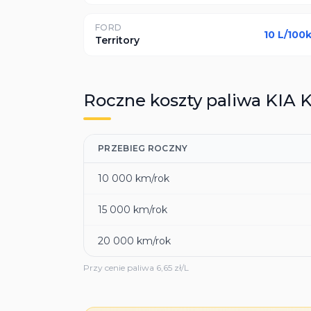
FORD
10
L/100
Territory
Roczne koszty paliwa
KIA
K
PRZEBIEG ROCZNY
10 000
km/rok
15 000
km/rok
20 000
km/rok
Przy cenie paliwa
6,65
zł/L