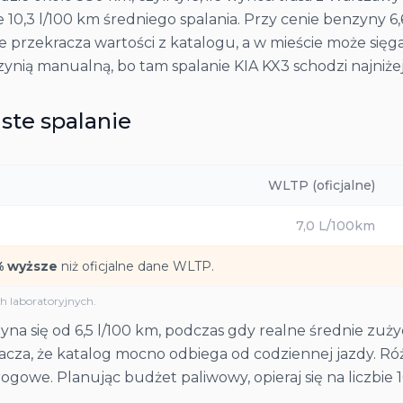
e 10,3 l/100 km średniego spalania. Przy cenie benzyny 6,
przekracza wartości z katalogu, a w mieście może sięgać 
krzynią manualną, bo tam spalanie KIA KX3 schodzi najniżej
ste spalanie
WLTP (oficjalne)
7,0
L/100km
% wyższe
niż oficjalne dane WLTP.
 laboratoryjnych.
na się od 6,5 l/100 km, podczas gdy realne średnie zużyc
cza, że katalog mocno odbiega od codziennej jazdy. Różn
rogowe. Planując budżet paliwowy, opieraj się na liczbie 1