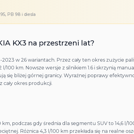
5, PB 98 i diesla
KIA
KX3
na przestrzeni lat?
2023 w 26 wariantach. Przez cały ten okres zużycie pali
2 l/100 km. Nowsze wersje z silnikiem 1.6 i skrzynią manua
ą się bliżej górnej granicy. Wyraźnej poprawy efektywnoś
 cały okres produkcji.
100 km, podczas gdy średnia dla segmentu SUV to 14,6 l
iętnej. Różnica 4,3 l/100 km przekłada się na realne os