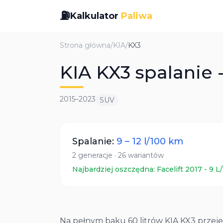
⛽
Kalkulator
Paliwa
Strona główna
/
KIA
/
KX3
KIA KX3 spalanie 
2015
–
2023
SUV
Spalanie:
9
–
12
l/100 km
2
generacje
·
26
wariantów
Najbardziej oszczędna:
Facelift 2017
-
9
L
Na pełnym baku 60 litrów KIA KX3 przejedz