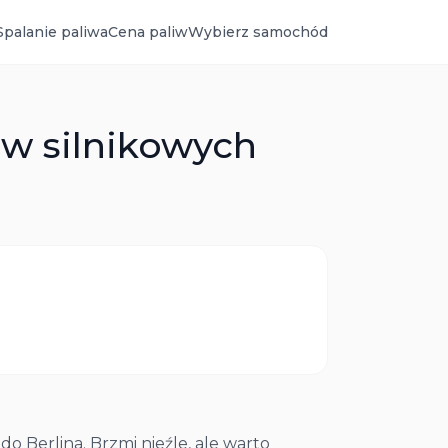
Spalanie paliwa
Cena paliw
Wybierz samochód
ów silnikowych
do Berlina. Brzmi nieźle, ale warto