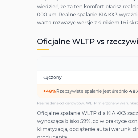
wiedzieć, że za ten komfort płacisz realni
000 km. Realne spalanie KIA KX3 wyraźnie 
warto rozważyć wersje z silnikiem 1.6 i s
Oficjalne WLTP vs rzeczywi
Łączony
+
48
%
Rzeczywiste spalanie jest średnio
48
Realne dane od kierowców. WLTP mierzone w warunkach
Oficjalne spalanie WLTP dla KIA KX3 zaczy
wynosząca blisko 59%, co w praktyce ozna
klimatyzacja, obciążenie auta i warunki d
producenta.