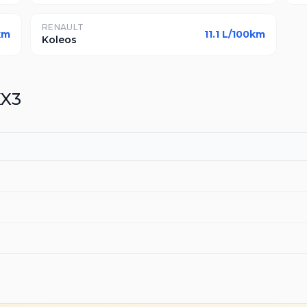
RENAULT
km
11.1
L/100km
Koleos
X3