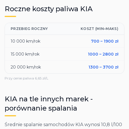
Roczne koszty paliwa
KIA
PRZEBIEG ROCZNY
KOSZT (MIN–MAKS)
10 000
km/rok
700
–
1900
zł
15 000
km/rok
1000
–
2800
zł
20 000
km/rok
1300
–
3700
zł
Przy cenie paliwa
6,65
zł/L
KIA
na tle innych marek -
porównanie spalania
Średnie spalanie samochodów KIA wynosi 10,8 l/100