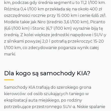
km, podczas gdy średnia segmentu to 11,2 l/100 km.
Różnica 0,4 l/100 km przekłada się na około 400 zł
oszczędności rocznie przy 15 000 km i cenie 6,65 zł/l.
Modele takie jak Niro (średnio 3,6 l/100 km), Picanto
(6,6 l/100 km) i Stonic (6,7 l/100 km) wyraźnie biją tę
średnią. Z kolei większe jednostki napędowe i SUV-y
z silnikami powyżej 2,0 l potrafią przekroczyć 15-20
l/100 km, co zdecydowanie pogarsza wynik całej
marki.
Dla kogo są samochody
KIA
?
Samochody KIA trafiają do szerokiego grona
kierowców: od osób szukających taniego w
eksploatacji auta miejskiego, po rodziny
potrzebujące przestronnego SUV-a. Niskie spalanie