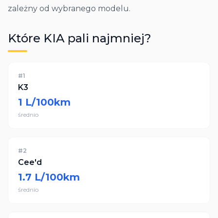
zależny od wybranego modelu.
Które
KIA
pali najmniej?
#
1
K3
1
L/100km
średnio
#
2
Cee'd
1.7
L/100km
średnio