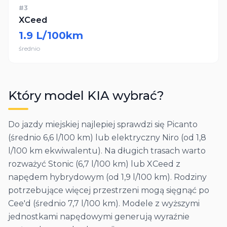
#
3
XCeed
1.9
L/100km
średnio
Który model
KIA
wybrać?
Do jazdy miejskiej najlepiej sprawdzi się Picanto
(średnio 6,6 l/100 km) lub elektryczny Niro (od 1,8
l/100 km ekwiwalentu). Na długich trasach warto
rozważyć Stonic (6,7 l/100 km) lub XCeed z
napędem hybrydowym (od 1,9 l/100 km). Rodziny
potrzebujące więcej przestrzeni mogą sięgnąć po
Cee'd (średnio 7,7 l/100 km). Modele z wyższymi
jednostkami napędowymi generują wyraźnie