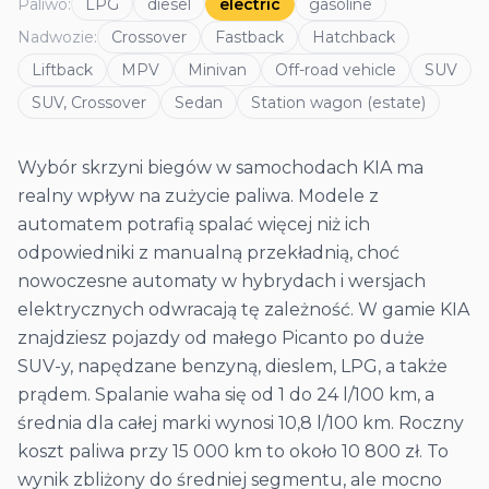
Paliwo
:
LPG
diesel
electric
gasoline
Nadwozie
:
Crossover
Fastback
Hatchback
Liftback
MPV
Minivan
Off-road vehicle
SUV
SUV, Crossover
Sedan
Station wagon (estate)
Wybór skrzyni biegów w samochodach KIA ma
realny wpływ na zużycie paliwa. Modele z
automatem potrafią spalać więcej niż ich
odpowiedniki z manualną przekładnią, choć
nowoczesne automaty w hybrydach i wersjach
elektrycznych odwracają tę zależność. W gamie KIA
znajdziesz pojazdy od małego Picanto po duże
SUV-y, napędzane benzyną, dieslem, LPG, a także
prądem. Spalanie waha się od 1 do 24 l/100 km, a
średnia dla całej marki wynosi 10,8 l/100 km. Roczny
koszt paliwa przy 15 000 km to około 10 800 zł. To
wynik zbliżony do średniej segmentu, ale mocno