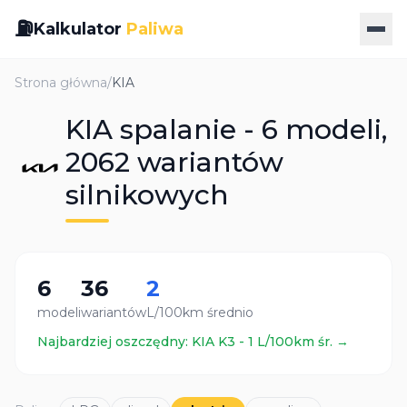
⛽
Kalkulator
Paliwa
Strona główna
/
KIA
KIA spalanie - 6 modeli,
2062 wariantów
silnikowych
6
36
2
modeli
wariantów
L/100km średnio
Najbardziej oszczędny:
KIA
K3
-
1
L/100km śr. →