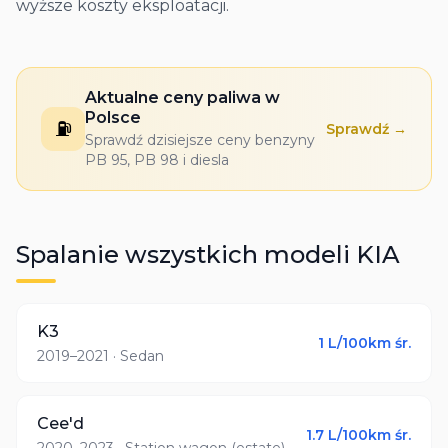
wyższe koszty eksploatacji.
Aktualne ceny paliwa w
Polsce
⛽
Sprawdź →
Sprawdź dzisiejsze ceny benzyny
PB 95, PB 98 i diesla
Spalanie wszystkich modeli
KIA
K3
1
L/100km śr.
2019–2021
· Sedan
Cee'd
1.7
L/100km śr.