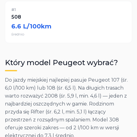
#
1
508
6.6
L/100km
średnio
Który model
Peugeot
wybrać?
Do jazdy miejskiej najlepiej pasuje Peugeot 107 (śr.
6,0 l/100 km) lub 108 (śr. 6,5 l). Na długich trasach
warto rozważyć 2008 (śr. 5,9 l, min. 4,6 l) — jeden z
najbardziej oszczędnych w gamie. Rodzinom
przyda się Rifter (śr. 6,2 l, min. 5,1 l) łączący
przestrzeń z rozsądnym spalaniem. Model 308
oferuje szeroki zakres — od 2 l/100 km w wersji
elektrycznej do 7,3 l średnio.