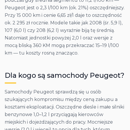
podczas gdy średnia segmentu to 11,2 l/100 km —
Peugeot jest o 2,3 l/100 km (ok. 21%) oszczędniejszy.
Przy 15 000 km i cenie 6,65 zł/l daje to oszczędność
ok. 2 295 zł rocznie. Modele takie jak 2008 (śr. 5,9 l),
107 (6,0 l) czy 208 (6,2 l) wyraźnie biją tę średnią.
Natomiast jednostki powyżej 2,0 l oraz wersje z
mocą bliską 360 KM mogą przekraczać 15–19 l/100
km — tu koszty rosną znacząco.
Dla kogo są samochody
Peugeot
?
Samochody Peugeot sprawdzą się u osób
szukających kompromisu między ceną zakupu a
kosztami eksploatacji. Oszczędne diesle i małe silniki
benzynowe 1,0–1,2 l przyciągają kierowców
miejskich i dojeżdżających do pracy. Mocniejsze
wersje (2,0 l i więcej) to opcja dla tych, którym