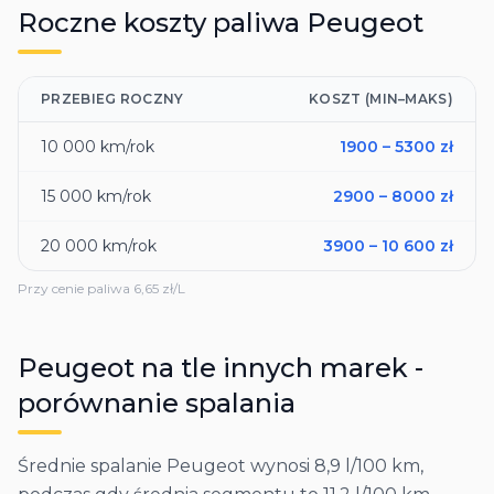
Roczne koszty paliwa
Peugeot
PRZEBIEG ROCZNY
KOSZT (MIN–MAKS)
10 000
km/rok
1900
–
5300
zł
15 000
km/rok
2900
–
8000
zł
20 000
km/rok
3900
–
10 600
zł
Przy cenie paliwa
6,65
zł/L
Peugeot
na tle innych marek -
porównanie spalania
Średnie spalanie Peugeot wynosi 8,9 l/100 km,