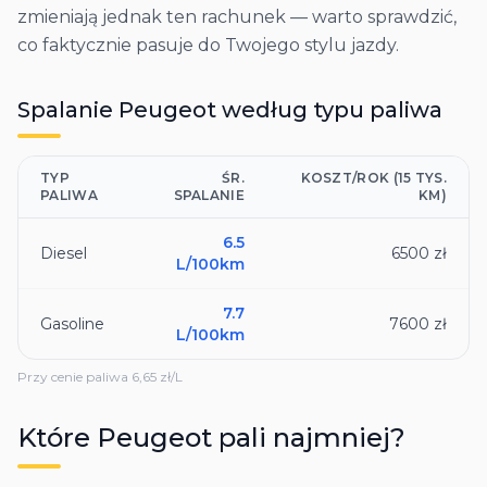
zmieniają jednak ten rachunek — warto sprawdzić,
co faktycznie pasuje do Twojego stylu jazdy.
Spalanie
Peugeot
według typu paliwa
TYP
ŚR.
KOSZT/ROK (15 TYS.
PALIWA
SPALANIE
KM)
6.5
Diesel
6500 zł
L/100km
7.7
Gasoline
7600 zł
L/100km
Przy cenie paliwa
6,65
zł/L
Które
Peugeot
pali najmniej?