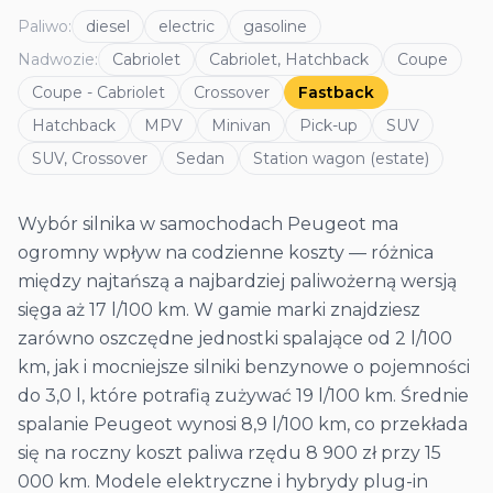
Paliwo
:
diesel
electric
gasoline
Nadwozie
:
Cabriolet
Cabriolet, Hatchback
Coupe
Coupe - Cabriolet
Crossover
Fastback
Hatchback
MPV
Minivan
Pick-up
SUV
SUV, Crossover
Sedan
Station wagon (estate)
Wybór silnika w samochodach Peugeot ma
ogromny wpływ na codzienne koszty — różnica
między najtańszą a najbardziej paliwożerną wersją
sięga aż 17 l/100 km. W gamie marki znajdziesz
zarówno oszczędne jednostki spalające od 2 l/100
km, jak i mocniejsze silniki benzynowe o pojemności
do 3,0 l, które potrafią zużywać 19 l/100 km. Średnie
spalanie Peugeot wynosi 8,9 l/100 km, co przekłada
się na roczny koszt paliwa rzędu 8 900 zł przy 15
000 km. Modele elektryczne i hybrydy plug-in