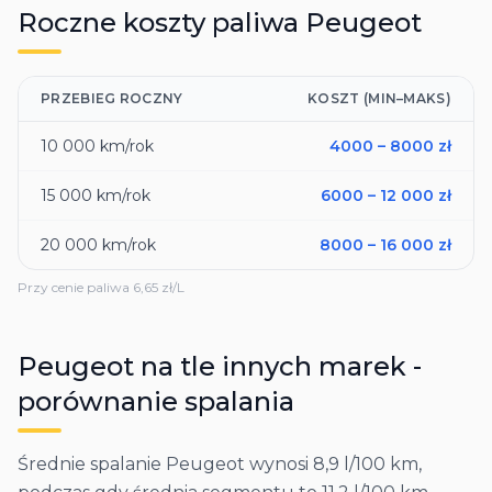
Roczne koszty paliwa
Peugeot
PRZEBIEG ROCZNY
KOSZT (MIN–MAKS)
10 000
km/rok
4000
–
8000
zł
15 000
km/rok
6000
–
12 000
zł
20 000
km/rok
8000
–
16 000
zł
Przy cenie paliwa
6,65
zł/L
Peugeot
na tle innych marek -
porównanie spalania
Średnie spalanie Peugeot wynosi 8,9 l/100 km,