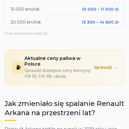
15 000
km/rok
10 000
–
11 000
zł
20 000
km/rok
13 300
–
14 600
zł
Przy cenie paliwa
6,65
zł/L
Aktualne ceny paliwa w
Polsce
⛽
Sprawdź →
Sprawdź dzisiejsze ceny benzyny
PB 95, PB 98 i diesla
Jak zmieniało się spalanie
Renault
Arkana
na przestrzeni lat?