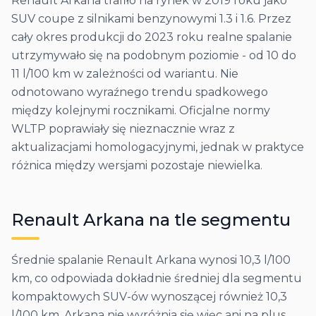
Renault Arkana trafiło na rynek w 2019 roku jako
SUV coupe z silnikami benzynowymi 1.3 i 1.6. Przez
cały okres produkcji do 2023 roku realne spalanie
utrzymywało się na podobnym poziomie - od 10 do
11 l/100 km w zależności od wariantu. Nie
odnotowano wyraźnego trendu spadkowego
między kolejnymi rocznikami. Oficjalne normy
WLTP poprawiały się nieznacznie wraz z
aktualizacjami homologacyjnymi, jednak w praktyce
różnica między wersjami pozostaje niewielka.
Renault
Arkana
na tle segmentu
Średnie spalanie Renault Arkana wynosi 10,3 l/100
km, co odpowiada dokładnie średniej dla segmentu
kompaktowych SUV-ów wynoszącej również 10,3
l/100 km. Arkana nie wyróżnia się więc ani na plus,