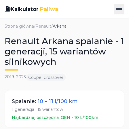
⛽
Kalkulator
Paliwa
Strona główna
/
Renault
/
Arkana
Renault Arkana spalanie - 1
generacji, 15 wariantów
silnikowych
2019
–
2023
Coupe, Crossover
Spalanie:
10
–
11
l/100 km
1
generacja
·
15
wariantów
Najbardziej oszczędna:
GEN
-
10
L/100km