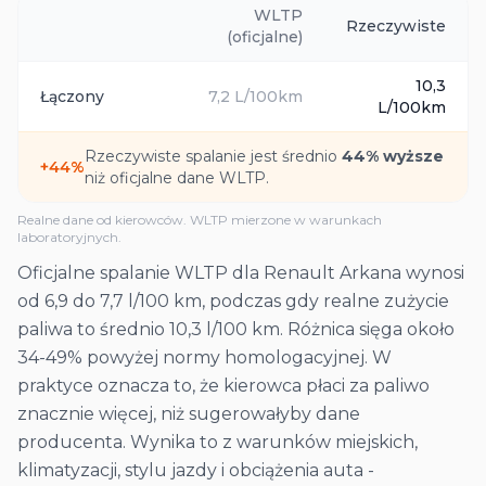
WLTP
Rzeczywiste
(oficjalne)
10,3
Łączony
7,2
L/100km
L/100km
Rzeczywiste spalanie jest średnio
44
% wyższe
+
44
%
niż oficjalne dane WLTP.
Realne dane od kierowców. WLTP mierzone w warunkach
laboratoryjnych.
Oficjalne spalanie WLTP dla Renault Arkana wynosi
od 6,9 do 7,7 l/100 km, podczas gdy realne zużycie
paliwa to średnio 10,3 l/100 km. Różnica sięga około
34-49% powyżej normy homologacyjnej. W
praktyce oznacza to, że kierowca płaci za paliwo
znacznie więcej, niż sugerowałyby dane
producenta. Wynika to z warunków miejskich,
klimatyzacji, stylu jazdy i obciążenia auta -