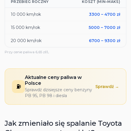
PRZEBIEG ROCZNY
KOSZT (MIN–MAKS)
10 000
km/rok
3300
–
4700
zł
15 000
km/rok
5000
–
7000
zł
20 000
km/rok
6700
–
9300
zł
Przy cenie paliwa
6,65
zł/L
Aktualne ceny paliwa w
Polsce
⛽
Sprawdź →
Sprawdź dzisiejsze ceny benzyny
PB 95, PB 98 i diesla
Jak zmieniało się spalanie
Toyota