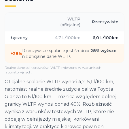
WLTP
Rzeczywiste
(oficjalne)
Łączony
4,7
L/100km
6,0
L/100km
Rzeczywiste spalanie jest średnio
28
% wyższe
+
28
%
niż oficjalne dane WLTP.
Realne dane od kierowców. WLTP mierzone w warunkach
laboratoryjnych.
Oficjalne spalanie WLTP wynosi 4,2–5,1 l/100 km,
natomiast realne średnie zużycie paliwa Toyota
Glanza to 6 l/100 km — różnica względem dolnej
granicy WLTP wynosi ponad 40%. Rozbieżność
wynika z warunków testowych WLTP, które nie
oddają w pełni jazdy miejskiej, korków ani
klimatyzacji. W praktyce kierowca powinien