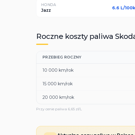
HONDA
6.6
L/100
Jazz
Roczne koszty paliwa
Skod
PRZEBIEG ROCZNY
10 000
km/rok
15 000
km/rok
20 000
km/rok
Przy cenie paliwa
6,65
zł/L