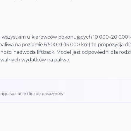
e wszystkim u kierowców pokonujących 10 000–20 000 km
liwa na poziomie 6 500 zł (15 000 km) to propozycja dla
ości nadwozia liftback. Model jest odpowiedni dla rodz
dywalnych wydatków na paliwo.
iając spalanie i liczbę pasażerów