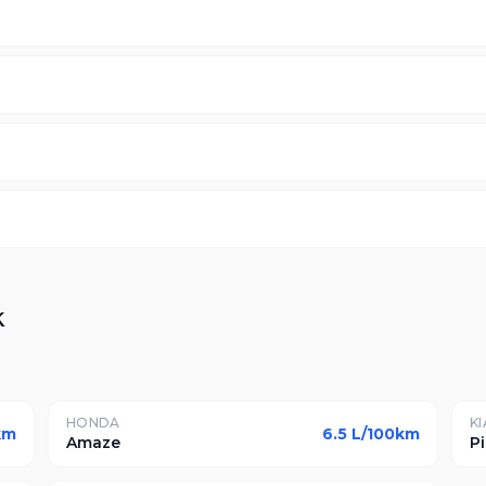
k
HONDA
KI
km
6.5
L/100km
Amaze
P