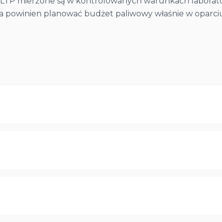
P mierzone są w kontrolowanych warunkach laboratoryj
powinien planować budżet paliwowy właśnie w oparciu o