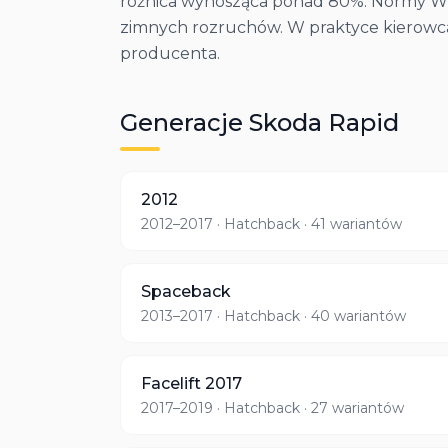
różnica wynosząca ponad 80%. Normy WLT
zimnych rozruchów. W praktyce kierowca 
producenta.
Generacje
Skoda
Rapid
2012
2012–2017
· Hatchback
· 41 wariantów
Spaceback
2013–2017
· Hatchback
· 40 wariantów
Facelift 2017
2017–2019
· Hatchback
· 27 wariantów