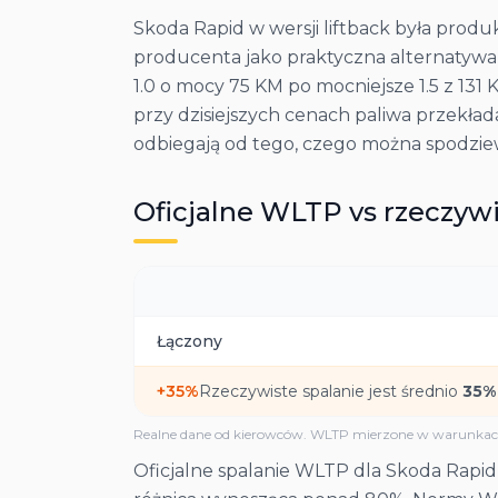
Skoda Rapid w wersji liftback była prod
producenta jako praktyczna alternatywa
1.0 o mocy 75 KM po mocniejsze 1.5 z 131 
przy dzisiejszych cenach paliwa przekład
odbiegają od tego, czego można spodziew
Oficjalne WLTP vs rzeczywi
Łączony
+
35
%
Rzeczywiste spalanie jest średnio
35
%
Realne dane od kierowców. WLTP mierzone w warunkach
Oficjalne spalanie WLTP dla Skoda Rapid 