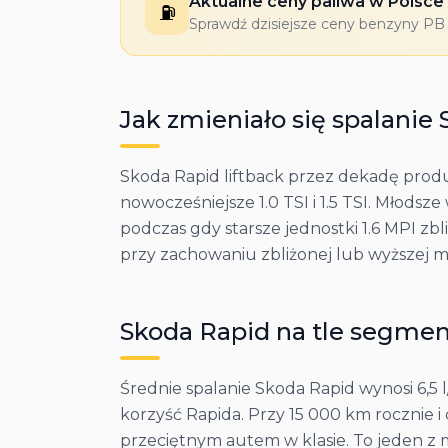
Aktualne ceny paliwa w Polsce
⛽
Sprawdź dzisiejsze ceny benzyny PB 9
Jak zmieniało się spalanie
Skoda Rapid liftback przez dekadę produk
nowocześniejsze 1.0 TSI i 1.5 TSI. Młodsz
podczas gdy starsze jednostki 1.6 MPI zbl
przy zachowaniu zbliżonej lub wyższej m
Skoda
Rapid
na tle segme
Średnie spalanie Skoda Rapid wynosi 6,5
korzyść Rapida. Przy 15 000 km rocznie i
przeciętnym autem w klasie. To jeden z