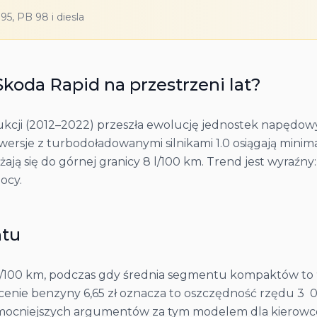
5, PB 98 i diesla
Skoda
Rapid
na przestrzeni lat?
cji (2012–2022) przeszła ewolucję jednostek napędowych 
e wersje z turbodoładowanymi silnikami 1.0 osiągają minim
iżają się do górnej granicy 8 l/100 km. Trend jest wyraźny
ocy.
ntu
 l/100 km, podczas gdy średnia segmentu kompaktów to 9
 cenie benzyny 6,65 zł oznacza to oszczędność rzędu 3 ​
 mocniejszych argumentów za tym modelem dla kierowców