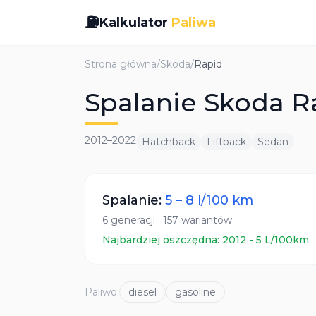
⛽
Kalkulator
Paliwa
Strona główna
/
Skoda
/
Rapid
Spalanie Skoda Ra
2012
–
2022
Hatchback
Liftback
Sedan
Spalanie:
5
–
8
l/100 km
6
generacji
·
157
wariantów
Najbardziej oszczędna:
2012
-
5
L/100km
Paliwo
:
diesel
gasoline