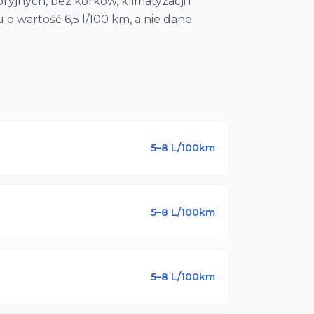
nych, bez korków, klimatyzacji i
 wartość 6,5 l/100 km, a nie dane
5–8
L/100km
5–8
L/100km
5–8
L/100km