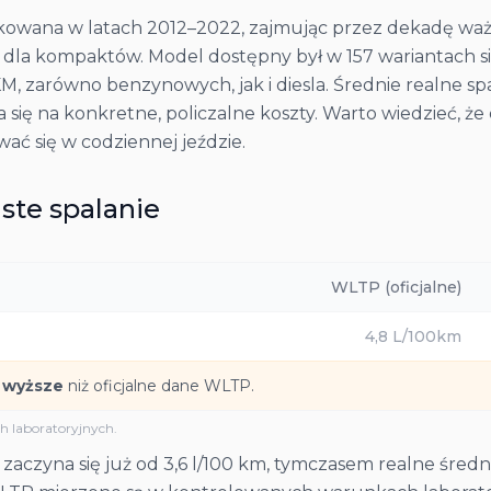
ukowana w latach 2012–2022, zajmując przez dekadę waż
 dla kompaktów. Model dostępny był w 157 wariantach 
KM, zarówno benzynowych, jak i diesla. Średnie realne sp
a się na konkretne, policzalne koszty. Warto wiedzieć, ż
ać się w codziennej jeździe.
ste spalanie
WLTP (oficjalne)
4,8
L/100km
 wyższe
niż oficjalne dane WLTP.
 laboratoryjnych.
zaczyna się już od 3,6 l/100 km, tymczasem realne średni