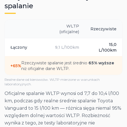
spalanie
WLTP
Rzeczywiste
(oficjalne)
15,0
Łączony
9,1
L/100km
L/100km
Rzeczywiste spalanie jest średnio
65
% wyższe
+
65
%
niż oficjalne dane WLTP.
Realne dane od kierowców. WLTP mierzone w warunkach
laboratoryjnych.
Oficjalne spalanie WLTP wynosi od 7,7 do 10,4 l/100
km, podczas gdy realne średnie spalanie Toyota
Vanguard to 15 l/100 km — różnica sięga niemal 95%
względem dolnej wartości WLTP. Rozbieżność
wynika z tego, że testy laboratoryjne nie