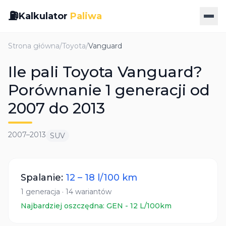
⛽
Kalkulator
Paliwa
Strona główna
/
Toyota
/
Vanguard
Ile pali Toyota Vanguard?
Porównanie 1 generacji od
2007 do 2013
2007
–
2013
SUV
Spalanie:
12
–
18
l/100 km
1
generacja
·
14
wariantów
Najbardziej oszczędna:
GEN
-
12
L/100km