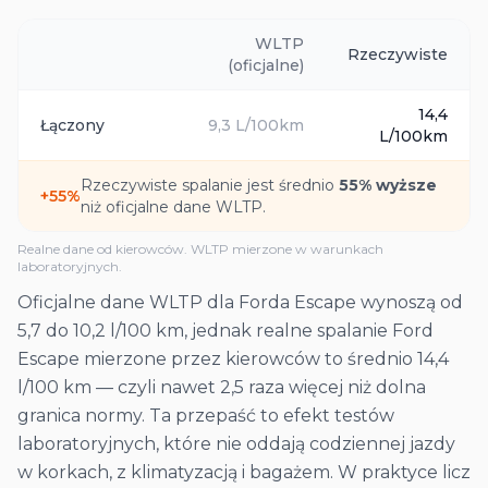
WLTP
Rzeczywiste
(oficjalne)
14,4
Łączony
9,3
L/100km
L/100km
Rzeczywiste spalanie jest średnio
55
% wyższe
+
55
%
niż oficjalne dane WLTP.
Realne dane od kierowców. WLTP mierzone w warunkach
laboratoryjnych.
Oficjalne dane WLTP dla Forda Escape wynoszą od
5,7 do 10,2 l/100 km, jednak realne spalanie Ford
Escape mierzone przez kierowców to średnio 14,4
l/100 km — czyli nawet 2,5 raza więcej niż dolna
granica normy. Ta przepaść to efekt testów
laboratoryjnych, które nie oddają codziennej jazdy
w korkach, z klimatyzacją i bagażem. W praktyce licz