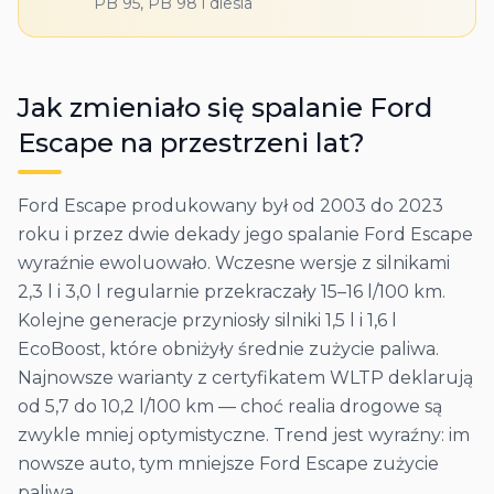
PB 95, PB 98 i diesla
Jak zmieniało się spalanie
Ford
Escape
na przestrzeni lat?
Ford Escape produkowany był od 2003 do 2023
roku i przez dwie dekady jego spalanie Ford Escape
wyraźnie ewoluowało. Wczesne wersje z silnikami
2,3 l i 3,0 l regularnie przekraczały 15–16 l/100 km.
Kolejne generacje przyniosły silniki 1,5 l i 1,6 l
EcoBoost, które obniżyły średnie zużycie paliwa.
Najnowsze warianty z certyfikatem WLTP deklarują
od 5,7 do 10,2 l/100 km — choć realia drogowe są
zwykle mniej optymistyczne. Trend jest wyraźny: im
nowsze auto, tym mniejsze Ford Escape zużycie
paliwa.