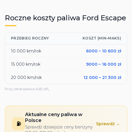
Roczne koszty paliwa
Ford
Escape
PRZEBIEG ROCZNY
KOSZT (MIN–MAKS)
10 000
km/rok
6000
–
10 600
zł
15 000
km/rok
9000
–
16 000
zł
20 000
km/rok
12 000
–
21 300
zł
Przy cenie paliwa
6,65
zł/L
Aktualne ceny paliwa w
Polsce
⛽
Sprawdź →
Sprawdź dzisiejsze ceny benzyny