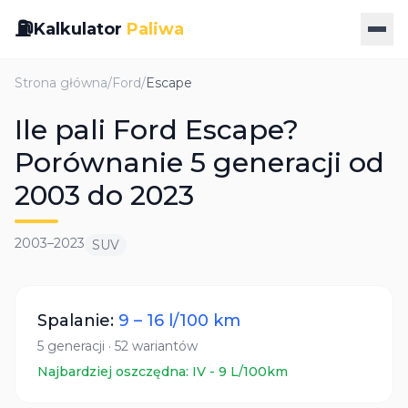
⛽
Kalkulator
Paliwa
Strona główna
/
Ford
/
Escape
Ile pali Ford Escape?
Porównanie 5 generacji od
2003 do 2023
2003
–
2023
SUV
Spalanie:
9
–
16
l/100 km
5
generacji
·
52
wariantów
Najbardziej oszczędna:
IV
-
9
L/100km