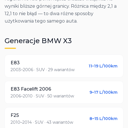
wyniki bliższe górnej granicy. Różnica między 2,1 a
12,1 to nie błąd — to dwa różne sposoby
użytkowania tego samego auta.
Generacje
BMW
X3
E83
11–19
L/100km
2003–2006
· SUV
· 29 wariantów
E83 Facelift 2006
9–17
L/100km
2006–2010
· SUV
· 50 wariantów
F25
8–15
L/100km
2010–2014
· SUV
· 43 wariantów