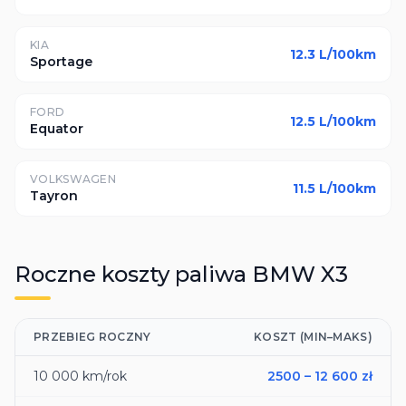
KIA
12.3
L/100km
Sportage
FORD
12.5
L/100km
Equator
VOLKSWAGEN
11.5
L/100km
Tayron
Roczne koszty paliwa
BMW
X3
PRZEBIEG ROCZNY
KOSZT (MIN–MAKS)
10 000
km/rok
2500
–
12 600
zł