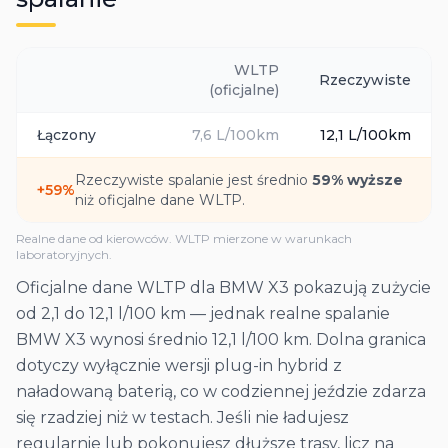
WLTP
Rzeczywiste
(oficjalne)
Łączony
7,6
L/100km
12,1
L/100km
Rzeczywiste spalanie jest średnio
59
% wyższe
+
59
%
niż oficjalne dane WLTP.
Realne dane od kierowców. WLTP mierzone w warunkach
laboratoryjnych.
Oficjalne dane WLTP dla BMW X3 pokazują zużycie
od 2,1 do 12,1 l/100 km — jednak realne spalanie
BMW X3 wynosi średnio 12,1 l/100 km. Dolna granica
dotyczy wyłącznie wersji plug-in hybrid z
naładowaną baterią, co w codziennej jeździe zdarza
się rzadziej niż w testach. Jeśli nie ładujesz
regularnie lub pokonujesz dłuższe trasy, licz na