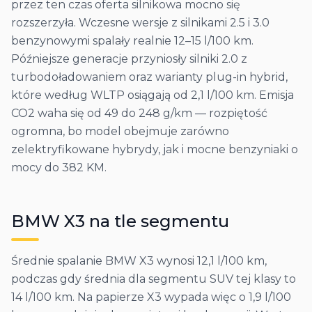
przez ten czas oferta silnikowa mocno się
rozszerzyła. Wczesne wersje z silnikami 2.5 i 3.0
benzynowymi spalały realnie 12–15 l/100 km.
Późniejsze generacje przyniosły silniki 2.0 z
turbodoładowaniem oraz warianty plug-in hybrid,
które według WLTP osiągają od 2,1 l/100 km. Emisja
CO2 waha się od 49 do 248 g/km — rozpiętość
ogromna, bo model obejmuje zarówno
zelektryfikowane hybrydy, jak i mocne benzyniaki o
mocy do 382 KM.
BMW
X3
na tle segmentu
Średnie spalanie BMW X3 wynosi 12,1 l/100 km,
podczas gdy średnia dla segmentu SUV tej klasy to
14 l/100 km. Na papierze X3 wypada więc o 1,9 l/100