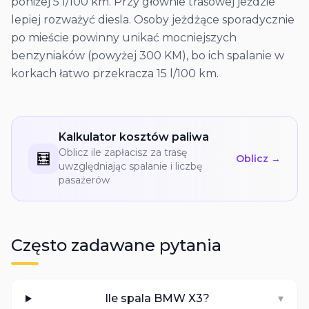
poniżej 5 l/100 km. Przy głównie trasowej jeździe
lepiej rozważyć diesla. Osoby jeżdżące sporadycznie
po mieście powinny unikać mocniejszych
benzyniaków (powyżej 300 KM), bo ich spalanie w
korkach łatwo przekracza 15 l/100 km.
Kalkulator kosztów paliwa
Oblicz ile zapłacisz za trasę
🧮
Oblicz →
uwzględniając spalanie i liczbę
pasażerów
Często zadawane pytania
Ile spala BMW X3?
▾