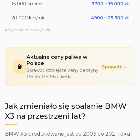
15 000
km/rok
3700
–
19 000
zł
20 000
km/rok
4900
–
25 300
zł
Przy cenie paliwa
6,65
zł/L
Aktualne ceny paliwa w
Polsce
⛽
Sprawdź →
Sprawdź dzisiejsze ceny benzyny
PB 95, PB 98 i diesla
Jak zmieniało się spalanie
BMW
X3
na przestrzeni lat?
BMW X3 produkowane jest od 2003 do 2021 roku i