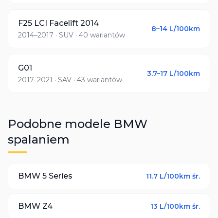
F25 LCI Facelift 2014
8–14
L/100km
2014–2017
· SUV
· 40 wariantów
G01
3.7–17
L/100km
2017–2021
· SAV
· 43 wariantów
Podobne modele
BMW
spalaniem
BMW
5 Series
11.7
L/100km śr.
BMW
Z4
13
L/100km śr.