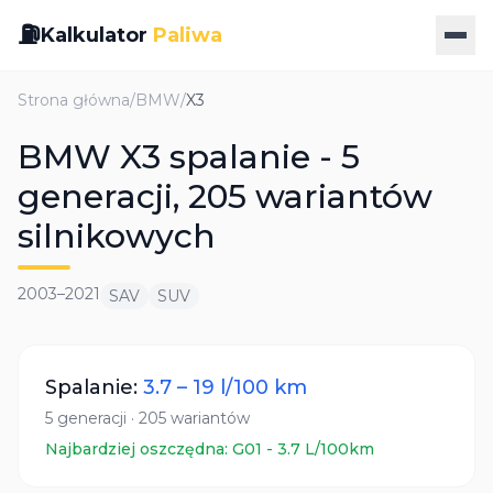
⛽
Kalkulator
Paliwa
Strona główna
/
BMW
/
X3
BMW X3 spalanie - 5
generacji, 205 wariantów
silnikowych
2003
–
2021
SAV
SUV
Spalanie:
3.7
–
19
l/100 km
5
generacji
·
205
wariantów
Najbardziej oszczędna:
G01
-
3.7
L/100km