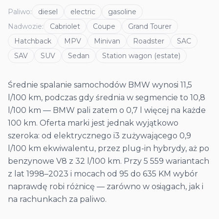
Paliwo
:
diesel
electric
gasoline
Nadwozie
:
Cabriolet
Coupe
Grand Tourer
Hatchback
MPV
Minivan
Roadster
SAC
SAV
SUV
Sedan
Station wagon (estate)
Średnie spalanie samochodów BMW wynosi 11,5
l/100 km, podczas gdy średnia w segmencie to 10,8
l/100 km — BMW pali zatem o 0,7 l więcej na każde
100 km. Oferta marki jest jednak wyjątkowo
szeroka: od elektrycznego i3 zużywającego 0,9
l/100 km ekwiwalentu, przez plug-in hybrydy, aż po
benzynowe V8 z 32 l/100 km. Przy 5 559 wariantach
z lat 1998–2023 i mocach od 95 do 635 KM wybór
naprawdę robi różnicę — zarówno w osiągach, jak i
na rachunkach za paliwo.