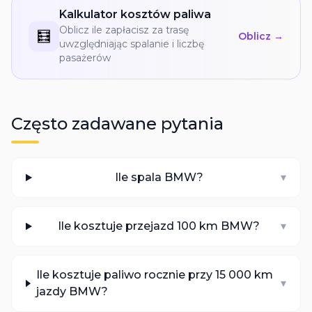
Kalkulator kosztów paliwa
Oblicz ile zapłacisz za trasę
🧮
Oblicz →
uwzględniając spalanie i liczbę
pasażerów
Często zadawane pytania
Ile spala BMW?
▾
Ile kosztuje przejazd 100 km BMW?
▾
Ile kosztuje paliwo rocznie przy 15 000 km
▾
jazdy BMW?