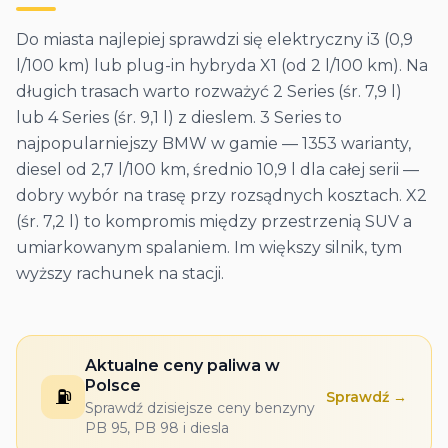
Do miasta najlepiej sprawdzi się elektryczny i3 (0,9
l/100 km) lub plug-in hybryda X1 (od 2 l/100 km). Na
długich trasach warto rozważyć 2 Series (śr. 7,9 l)
lub 4 Series (śr. 9,1 l) z dieslem. 3 Series to
najpopularniejszy BMW w gamie — 1353 warianty,
diesel od 2,7 l/100 km, średnio 10,9 l dla całej serii —
dobry wybór na trasę przy rozsądnych kosztach. X2
(śr. 7,2 l) to kompromis między przestrzenią SUV a
umiarkowanym spalaniem. Im większy silnik, tym
wyższy rachunek na stacji.
Aktualne ceny paliwa w
Polsce
⛽
Sprawdź →
Sprawdź dzisiejsze ceny benzyny
PB 95, PB 98 i diesla