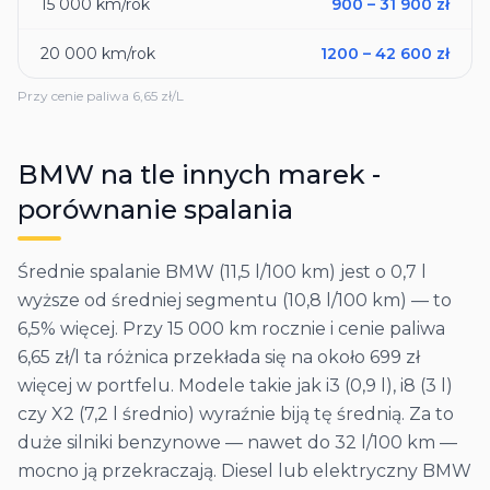
15 000
km/rok
900
–
31 900
zł
20 000
km/rok
1200
–
42 600
zł
Przy cenie paliwa
6,65
zł/L
BMW
na tle innych marek -
porównanie spalania
Średnie spalanie BMW (11,5 l/100 km) jest o 0,7 l
wyższe od średniej segmentu (10,8 l/100 km) — to
6,5% więcej. Przy 15 000 km rocznie i cenie paliwa
6,65 zł/l ta różnica przekłada się na około 699 zł
więcej w portfelu. Modele takie jak i3 (0,9 l), i8 (3 l)
czy X2 (7,2 l średnio) wyraźnie biją tę średnią. Za to
duże silniki benzynowe — nawet do 32 l/100 km —
mocno ją przekraczają. Diesel lub elektryczny BMW