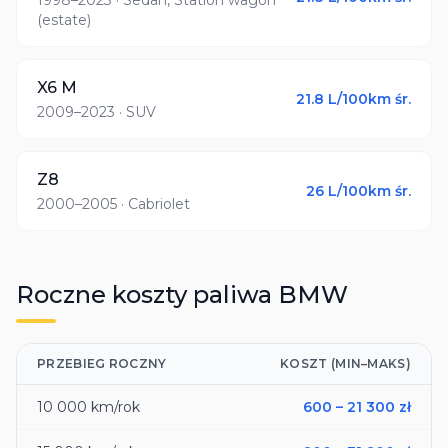
1998–2023
· Sedan, Station wagon
(estate)
X6 M
21.8
L/100km śr.
2009–2023
· SUV
Z8
26
L/100km śr.
2000–2005
· Cabriolet
Roczne koszty paliwa
BMW
PRZEBIEG ROCZNY
KOSZT (MIN–MAKS)
10 000
km/rok
600
–
21 300
zł