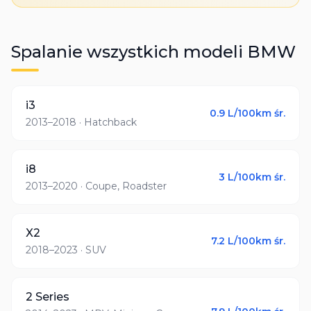
Spalanie wszystkich modeli
BMW
i3
0.9
L/100km śr.
2013–2018
· Hatchback
i8
3
L/100km śr.
2013–2020
· Coupe, Roadster
X2
7.2
L/100km śr.
2018–2023
· SUV
2 Series