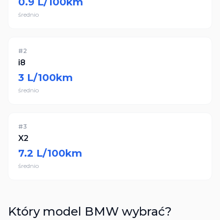
0.9
L/100km
średnio
#
2
i8
3
L/100km
średnio
#
3
X2
7.2
L/100km
średnio
Który model
BMW
wybrać?