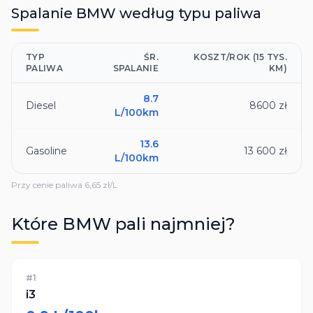
Spalanie
BMW
według typu paliwa
TYP
ŚR.
KOSZT/ROK (15 TYS.
PALIWA
SPALANIE
KM)
8.7
Diesel
8600 zł
L/100km
13.6
Gasoline
13 600 zł
L/100km
Przy cenie paliwa
6,65
zł/L
Które
BMW
pali najmniej?
#
1
i3