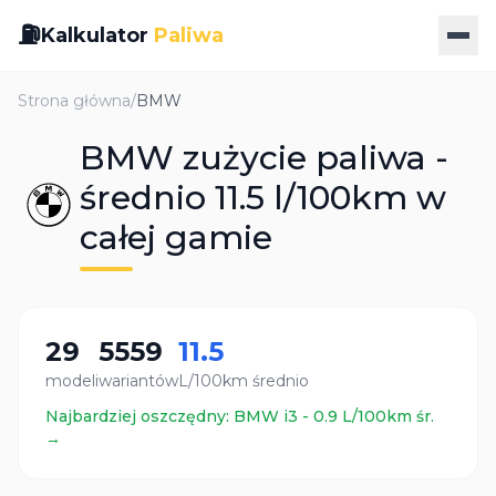
⛽
Kalkulator
Paliwa
Strona główna
/
BMW
BMW zużycie paliwa -
średnio 11.5 l/100km w
całej gamie
29
5559
11.5
modeli
wariantów
L/100km średnio
Najbardziej oszczędny:
BMW
i3
-
0.9
L/100km śr.
→