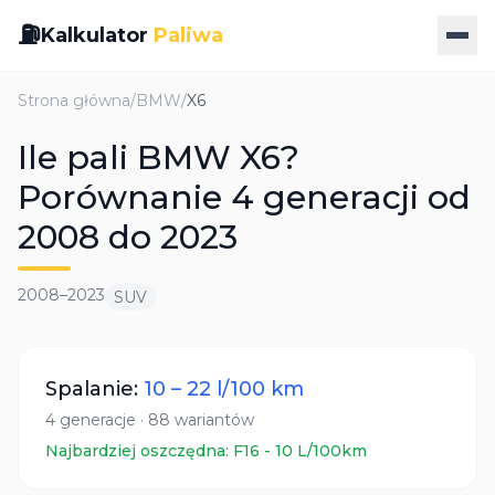
⛽
Kalkulator
Paliwa
Strona główna
/
BMW
/
X6
Ile pali BMW X6?
Porównanie 4 generacji od
2008 do 2023
2008
–
2023
SUV
Spalanie:
10
–
22
l/100 km
4
generacje
·
88
wariantów
Najbardziej oszczędna:
F16
-
10
L/100km