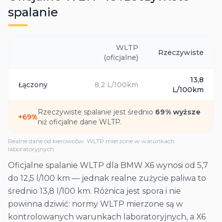
spalanie
WLTP
Rzeczywiste
(oficjalne)
13,8
Łączony
8,2
L/100km
L/100km
Rzeczywiste spalanie jest średnio
69
% wyższe
+
69
%
niż oficjalne dane WLTP.
Realne dane od kierowców. WLTP mierzone w warunkach
laboratoryjnych.
Oficjalne spalanie WLTP dla BMW X6 wynosi od 5,7
do 12,5 l/100 km — jednak realne zużycie paliwa to
średnio 13,8 l/100 km. Różnica jest spora i nie
powinna dziwić: normy WLTP mierzone są w
kontrolowanych warunkach laboratoryjnych, a X6