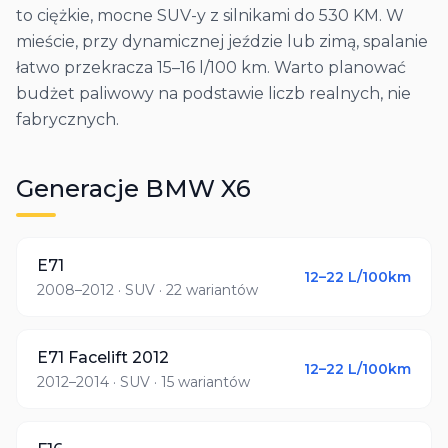
to ciężkie, mocne SUV-y z silnikami do 530 KM. W
mieście, przy dynamicznej jeździe lub zimą, spalanie
łatwo przekracza 15–16 l/100 km. Warto planować
budżet paliwowy na podstawie liczb realnych, nie
fabrycznych.
Generacje
BMW
X6
E71
12–22
L/100km
2008–2012
· SUV
· 22 wariantów
E71 Facelift 2012
12–22
L/100km
2012–2014
· SUV
· 15 wariantów