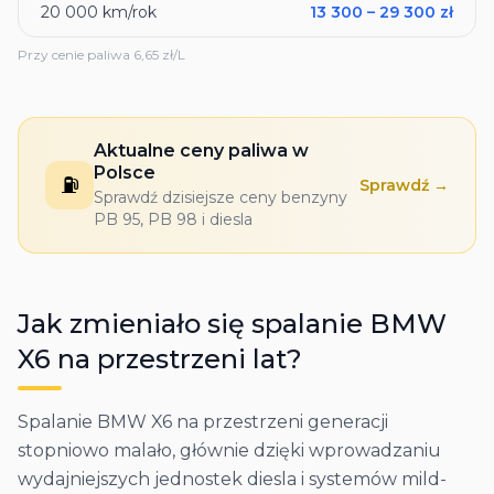
20 000
km/rok
13 300
–
29 300
zł
Przy cenie paliwa
6,65
zł/L
Aktualne ceny paliwa w
Polsce
⛽
Sprawdź →
Sprawdź dzisiejsze ceny benzyny
PB 95, PB 98 i diesla
Jak zmieniało się spalanie
BMW
X6
na przestrzeni lat?
Spalanie BMW X6 na przestrzeni generacji
stopniowo malało, głównie dzięki wprowadzaniu
wydajniejszych jednostek diesla i systemów mild-