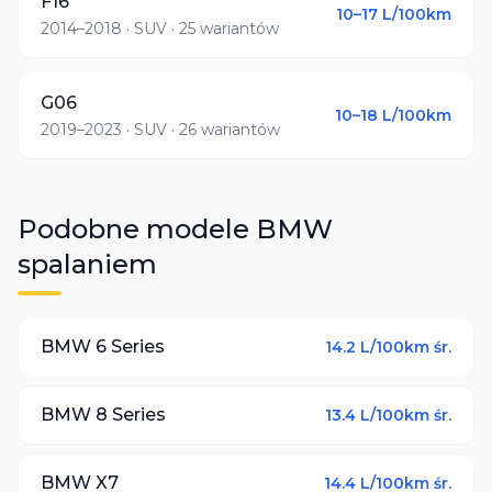
F16
10–17
L/100km
2014–2018
· SUV
· 25 wariantów
G06
10–18
L/100km
2019–2023
· SUV
· 26 wariantów
Podobne modele
BMW
spalaniem
BMW
6 Series
14.2
L/100km śr.
BMW
8 Series
13.4
L/100km śr.
BMW
X7
14.4
L/100km śr.