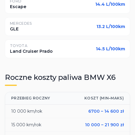
FORD
14.4
L/100km
Escape
MERCEDES
13.2
L/100km
GLE
TOYOTA
14.5
L/100km
Land Cruiser Prado
Roczne koszty paliwa
BMW
X6
PRZEBIEG ROCZNY
KOSZT (MIN–MAKS)
10 000
km/rok
6700
–
14 600
zł
15 000
km/rok
10 000
–
21 900
zł