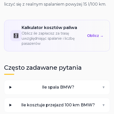
liczyć się z realnym spalaniem powyżej 15 l/100 km.
Kalkulator kosztów paliwa
Oblicz ile zapłacisz za trasę
🧮
Oblicz →
uwzględniając spalanie i liczbę
pasażerów
Często zadawane pytania
Ile spala BMW?
▾
Ile kosztuje przejazd 100 km BMW?
▾