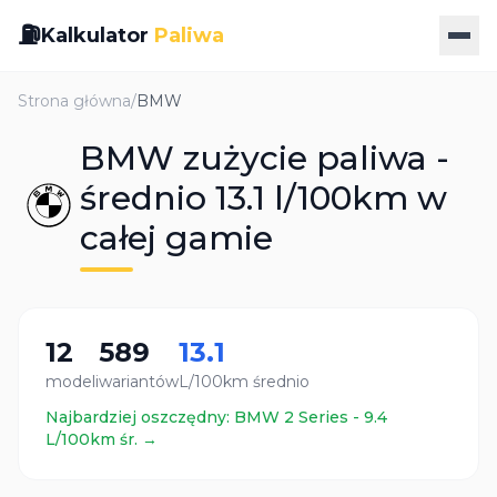
⛽
Kalkulator
Paliwa
Strona główna
/
BMW
BMW zużycie paliwa -
średnio 13.1 l/100km w
całej gamie
12
589
13.1
modeli
wariantów
L/100km średnio
Najbardziej oszczędny:
BMW
2 Series
-
9.4
L/100km śr. →