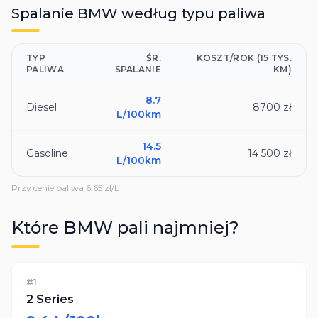
Spalanie
BMW
według typu paliwa
TYP
ŚR.
KOSZT/ROK (15 TYS.
PALIWA
SPALANIE
KM)
8.7
Diesel
8700 zł
L/100km
14.5
Gasoline
14 500 zł
L/100km
Przy cenie paliwa
6,65
zł/L
Które
BMW
pali najmniej?
#
1
2 Series