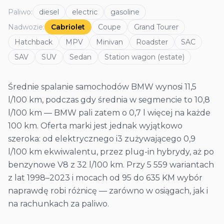
Paliwo
:
diesel
electric
gasoline
Nadwozie
:
Cabriolet
Coupe
Grand Tourer
Hatchback
MPV
Minivan
Roadster
SAC
SAV
SUV
Sedan
Station wagon (estate)
Średnie spalanie samochodów BMW wynosi 11,5
l/100 km, podczas gdy średnia w segmencie to 10,8
l/100 km — BMW pali zatem o 0,7 l więcej na każde
100 km. Oferta marki jest jednak wyjątkowo
szeroka: od elektrycznego i3 zużywającego 0,9
l/100 km ekwiwalentu, przez plug-in hybrydy, aż po
benzynowe V8 z 32 l/100 km. Przy 5 559 wariantach
z lat 1998–2023 i mocach od 95 do 635 KM wybór
naprawdę robi różnicę — zarówno w osiągach, jak i
na rachunkach za paliwo.