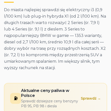
Do miasta najlepiej sprawdzi się elektryczny i3 (0,9
l/100 km) lub plug-in hybryda X1 (od 2 l/100 km). Na
długich trasach warto rozważyć 2 Series (śr. 7,9 l)
lub 4 Series (śr. 9,1 l) z dieslem. 3 Series to
najpopularniejszy BMW w gamie — 1353 warianty,
diesel od 2,7 l/100 km, średnio 10,9 l dla całej serii —
dobry wybór na trasę przy rozsądnych kosztach. X2
(śr. 7,2 l) to kompromis między przestrzenią SUV a
umiarkowanym spalaniem. Im większy silnik, tym
wyższy rachunek na stacji.
Aktualne ceny paliwa w
Polsce
⛽
Sprawdź →
Sprawdź dzisiejsze ceny benzyny
PB 95, PB 98 i diesla