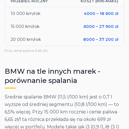
PRZEBIEG ROCZNY
KOSZT (MIN–MAKS)
10 000
km/rok
4000
–
18 600
zł
15 000
km/rok
6000
–
27 900
zł
20 000
km/rok
8000
–
37 200
zł
Przy cenie paliwa
6,65
zł/L
BMW
na tle innych marek -
porównanie spalania
Średnie spalanie BMW (11,5 l/100 km) jest o 0,7 l
wyższe od średniej segmentu (10,8 l/100 km) — to
6,5% więcej. Przy 15 000 km rocznie i cenie paliwa
6,65 zł/l ta różnica przekłada się na około 699 zł
więcej w portfelu. Modele takie jak i3 (0,9 l), i8 (3 l)