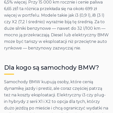
6,5% więcej. Przy 15 000 km rocznie i cenie paliwa
6,65 zł/l ta różnica przekłada się na około 699 zł
więcej w portfelu. Modele takie jak i3 (0,9 l), i8 (3 l)
czy X2 (7,2 l średnio) wyraźnie biją tę średnią. Za to
duże silniki benzynowe — nawet do 32 l/100 km —
mocno ją przekraczają. Diesel lub elektryczny BMW
może być tańszy w eksploatacji niż przeciętne auto
rynkowe — benzynowy zazwyczaj nie.
Dla kogo są samochody
BMW
?
Samochody BMW kupują osoby, które cenią
dynamikę jazdy i prestiż, ale coraz częściej patrzą
też na koszty eksploatacji. Elektryczny i3 czy plug-
in hybrydy z serii X1 i X2 to opcja dla tych, którzy
dużo jeżdżą po mieście i chcą ograniczyć wydatki na