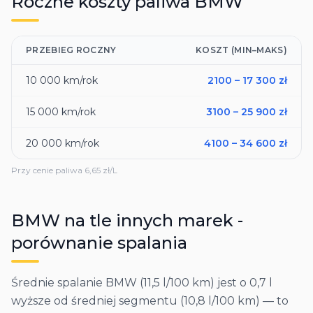
Roczne koszty paliwa
BMW
PRZEBIEG ROCZNY
KOSZT (MIN–MAKS)
10 000
km/rok
2100
–
17 300
zł
15 000
km/rok
3100
–
25 900
zł
20 000
km/rok
4100
–
34 600
zł
Przy cenie paliwa
6,65
zł/L
BMW
na tle innych marek -
porównanie spalania
Średnie spalanie BMW (11,5 l/100 km) jest o 0,7 l
wyższe od średniej segmentu (10,8 l/100 km) — to