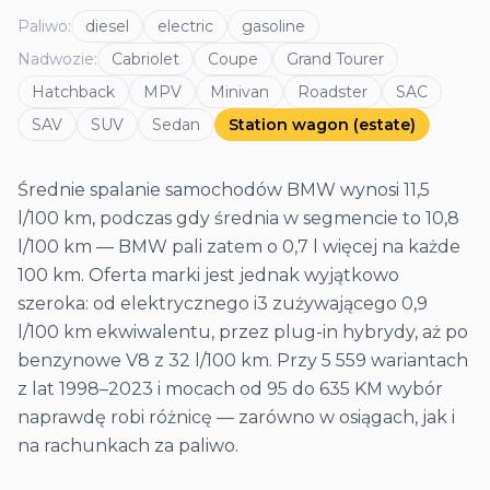
Paliwo
:
diesel
electric
gasoline
Nadwozie
:
Cabriolet
Coupe
Grand Tourer
Hatchback
MPV
Minivan
Roadster
SAC
SAV
SUV
Sedan
Station wagon (estate)
Średnie spalanie samochodów BMW wynosi 11,5
l/100 km, podczas gdy średnia w segmencie to 10,8
l/100 km — BMW pali zatem o 0,7 l więcej na każde
100 km. Oferta marki jest jednak wyjątkowo
szeroka: od elektrycznego i3 zużywającego 0,9
l/100 km ekwiwalentu, przez plug-in hybrydy, aż po
benzynowe V8 z 32 l/100 km. Przy 5 559 wariantach
z lat 1998–2023 i mocach od 95 do 635 KM wybór
naprawdę robi różnicę — zarówno w osiągach, jak i
na rachunkach za paliwo.