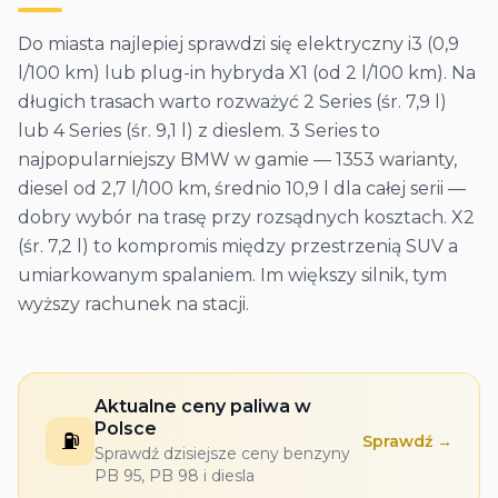
Do miasta najlepiej sprawdzi się elektryczny i3 (0,9
l/100 km) lub plug-in hybryda X1 (od 2 l/100 km). Na
długich trasach warto rozważyć 2 Series (śr. 7,9 l)
lub 4 Series (śr. 9,1 l) z dieslem. 3 Series to
najpopularniejszy BMW w gamie — 1353 warianty,
diesel od 2,7 l/100 km, średnio 10,9 l dla całej serii —
dobry wybór na trasę przy rozsądnych kosztach. X2
(śr. 7,2 l) to kompromis między przestrzenią SUV a
umiarkowanym spalaniem. Im większy silnik, tym
wyższy rachunek na stacji.
Aktualne ceny paliwa w
Polsce
⛽
Sprawdź →
Sprawdź dzisiejsze ceny benzyny
PB 95, PB 98 i diesla