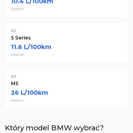
10.4
L/100km
średnio
#
2
5 Series
11.6
L/100km
średnio
#
3
M5
26
L/100km
średnio
Który model
BMW
wybrać?