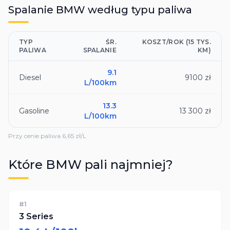
Spalanie
BMW
według typu paliwa
TYP
ŚR.
KOSZT/ROK (15 TYS.
PALIWA
SPALANIE
KM)
9.1
Diesel
9100 zł
L/100km
13.3
Gasoline
13 300 zł
L/100km
Przy cenie paliwa
6,65
zł/L
Które
BMW
pali najmniej?
#
1
3 Series