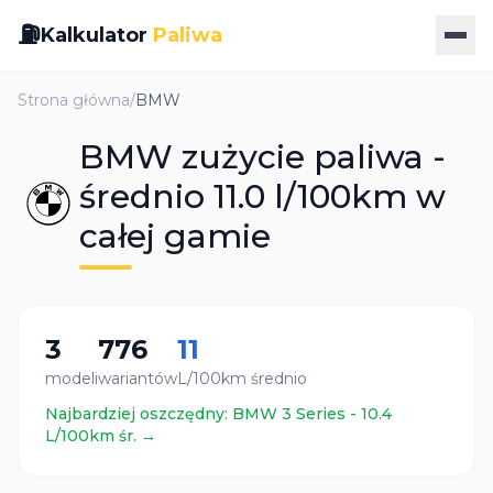
⛽
Kalkulator
Paliwa
Strona główna
/
BMW
BMW zużycie paliwa -
średnio 11.0 l/100km w
całej gamie
3
776
11
modeli
wariantów
L/100km średnio
Najbardziej oszczędny:
BMW
3 Series
-
10.4
L/100km śr. →