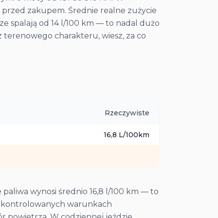
już przed zakupem. Średnie realne zużycie
ze spalają od 14 l/100 km — to nadal dużo
sz terenowego charakteru, wiesz, za co
Rzeczywiste
16,8
L/100km
 paliwa wynosi średnio 16,8 l/100 km — to
 w kontrolowanych warunkach
r powietrza. W codziennej jeździe,