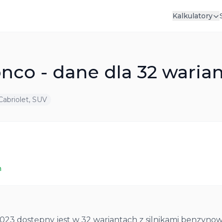
Kalkulatory
nco - dane dla 32 warian
 Cabriolet, SUV
m
23 dostępny jest w 32 wariantach z silnikami benzynow