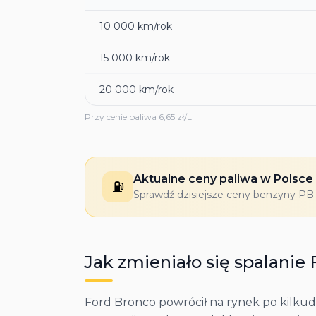
10 000
km/rok
15 000
km/rok
20 000
km/rok
Przy cenie paliwa
6,65
zł/L
Aktualne ceny paliwa w Polsce
⛽
Sprawdź dzisiejsze ceny benzyny PB 9
Jak zmieniało się spalanie
Ford Bronco powrócił na rynek po kilkudz