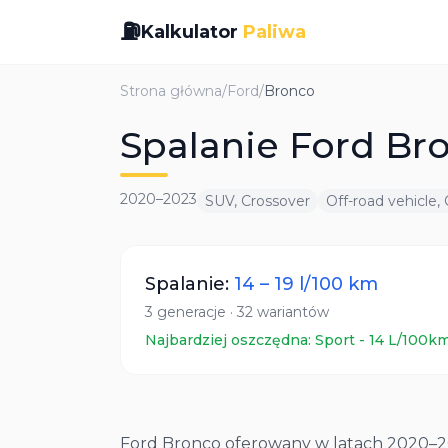
⛽
Kalkulator
Paliwa
Strona główna
/
Ford
/
Bronco
Spalanie Ford Bro
2020
–
2023
SUV, Crossover
Off-road vehicle,
Spalanie:
14
–
19
l/100 km
3
generacje
·
32
wariantów
Najbardziej oszczędna:
Sport
-
14
L/100k
Ford Bronco oferowany w latach 2020–20