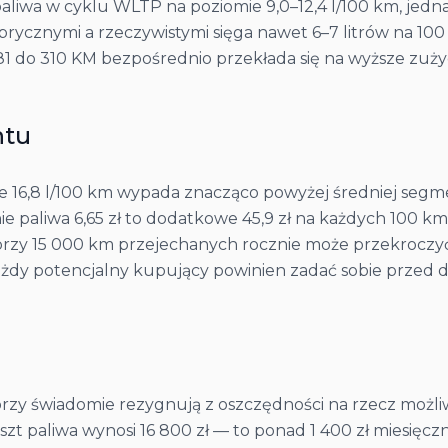
paliwa w cyklu WLTP na poziomie 9,0–12,4 l/100 km, jedn
brycznymi a rzeczywistymi sięga nawet 6–7 litrów na 10
181 do 310 KM bezpośrednio przekłada się na wyższe zuży
ntu
e 16,8 l/100 km wypada znacząco powyżej średniej segmen
enie paliwa 6,65 zł to dodatkowe 45,9 zł na każdych 10
przy 15 000 km przejechanych rocznie może przekroczyć 6
ażdy potencjalny kupujący powinien zadać sobie przed d
?
rzy świadomie rezygnują z oszczędności na rzecz możli
t paliwa wynosi 16 800 zł — to ponad 1 400 zł miesięc