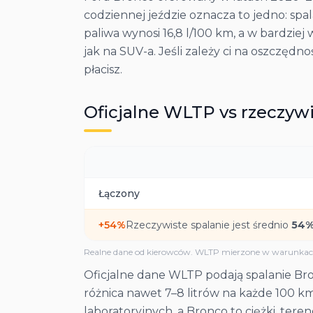
codziennej jeździe oznacza to jedno: spal
paliwa wynosi 16,8 l/100 km, a w bardzie
jak na SUV-a. Jeśli zależy ci na oszczędn
płacisz.
Oficjalne WLTP vs rzeczywi
Łączony
+
54
%
Rzeczywiste spalanie jest średnio
54
%
Realne dane od kierowców. WLTP mierzone w warunkach
Oficjalne dane WLTP podają spalanie Bron
różnica nawet 7–8 litrów na każde 100 
laboratoryjnych, a Bronco to ciężki, te