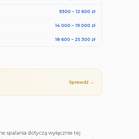
9300
–
12 600
zł
14 000
–
19 000
zł
18 600
–
25 300
zł
Sprawdź →
e spalania dotyczą wyłącznie tej