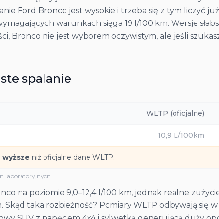
anie Ford Bronco jest wysokie i trzeba się z tym liczyć 
j wymagających warunkach sięga 19 l/100 km. Wersje słabs
ości, Bronco nie jest wyborem oczywistym, ale jeśli szuka
ste spalanie
WLTP (oficjalne)
10,9
L/100km
 wyższe
niż oficjalne dane WLTP.
 laboratoryjnych.
co na poziomie 9,0–12,4 l/100 km, jednak realne zużycie
km. Skąd taka rozbieżność? Pomiary WLTP odbywają się
renowy SUV z napędem 4x4 i sylwetką generującą duży opó