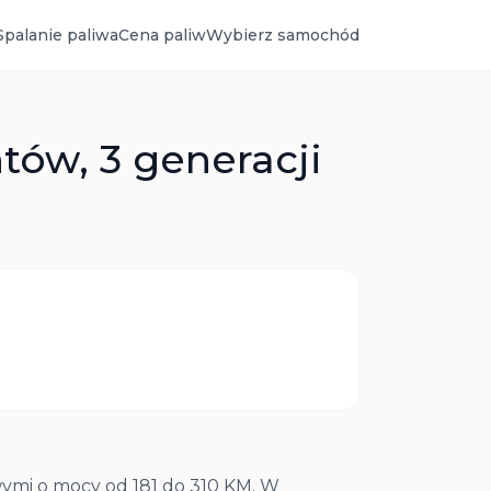
Spalanie paliwa
Cena paliw
Wybierz samochód
tów, 3 generacji
ymi o mocy od 181 do 310 KM. W