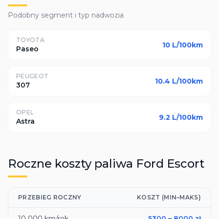
Podobny segment i typ nadwozia
TOYOTA
10
L/100km
Paseo
PEUGEOT
10.4
L/100km
307
OPEL
9.2
L/100km
Astra
Roczne koszty paliwa
Ford
Escort
PRZEBIEG ROCZNY
KOSZT (MIN–MAKS)
10 000
km/rok
5300
–
8000
zł