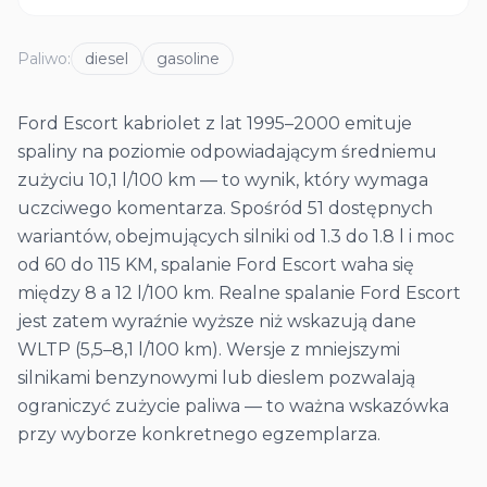
Paliwo
:
diesel
gasoline
Ford Escort kabriolet z lat 1995–2000 emituje
spaliny na poziomie odpowiadającym średniemu
zużyciu 10,1 l/100 km — to wynik, który wymaga
uczciwego komentarza. Spośród 51 dostępnych
wariantów, obejmujących silniki od 1.3 do 1.8 l i moc
od 60 do 115 KM, spalanie Ford Escort waha się
między 8 a 12 l/100 km. Realne spalanie Ford Escort
jest zatem wyraźnie wyższe niż wskazują dane
WLTP (5,5–8,1 l/100 km). Wersje z mniejszymi
silnikami benzynowymi lub dieslem pozwalają
ograniczyć zużycie paliwa — to ważna wskazówka
przy wyborze konkretnego egzemplarza.