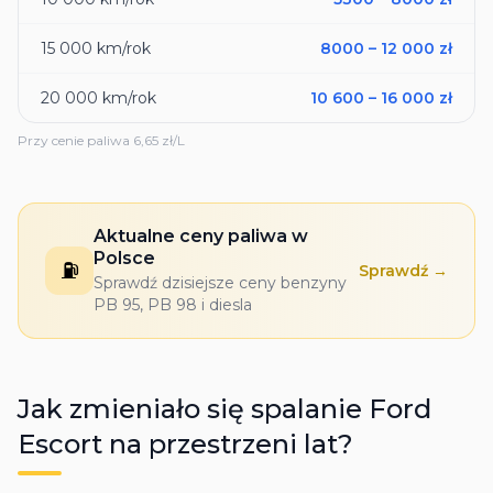
15 000
km/rok
8000
–
12 000
zł
20 000
km/rok
10 600
–
16 000
zł
Przy cenie paliwa
6,65
zł/L
Aktualne ceny paliwa w
Polsce
⛽
Sprawdź →
Sprawdź dzisiejsze ceny benzyny
PB 95, PB 98 i diesla
Jak zmieniało się spalanie
Ford
Escort
na przestrzeni lat?