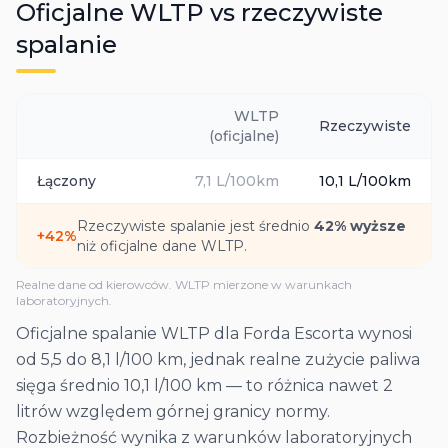
Oficjalne WLTP vs rzeczywiste
spalanie
WLTP
Rzeczywiste
(oficjalne)
Łączony
7,1
L/100km
10,1
L/100km
Rzeczywiste spalanie jest średnio
42
% wyższe
+
42
%
niż oficjalne dane WLTP.
Realne dane od kierowców. WLTP mierzone w warunkach
laboratoryjnych.
Oficjalne spalanie WLTP dla Forda Escorta wynosi
od 5,5 do 8,1 l/100 km, jednak realne zużycie paliwa
sięga średnio 10,1 l/100 km — to różnica nawet 2
litrów względem górnej granicy normy.
Rozbieżność wynika z warunków laboratoryjnych