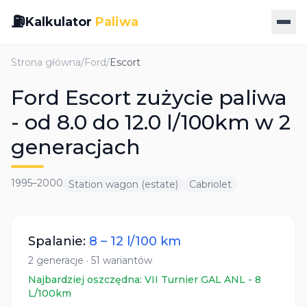
⛽
Kalkulator
Paliwa
Strona główna
/
Ford
/
Escort
Ford Escort zużycie paliwa
- od 8.0 do 12.0 l/100km w 2
generacjach
1995
–
2000
Station wagon (estate)
Cabriolet
Spalanie:
8
–
12
l/100 km
2
generacje
·
51
wariantów
Najbardziej oszczędna:
VII Turnier GAL ANL
-
8
L/100km