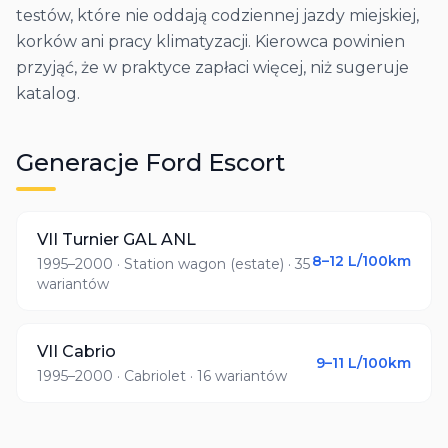
testów, które nie oddają codziennej jazdy miejskiej,
korków ani pracy klimatyzacji. Kierowca powinien
przyjąć, że w praktyce zapłaci więcej, niż sugeruje
katalog.
Generacje
Ford
Escort
VII Turnier GAL ANL
8–12
L/100km
1995–2000
· Station wagon (estate)
· 35
wariantów
VII Cabrio
9–11
L/100km
1995–2000
· Cabriolet
· 16 wariantów