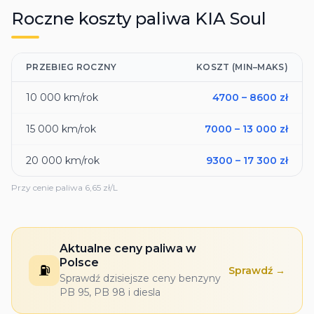
Roczne koszty paliwa
KIA
Soul
PRZEBIEG ROCZNY
KOSZT (MIN–MAKS)
10 000
km/rok
4700
–
8600
zł
15 000
km/rok
7000
–
13 000
zł
20 000
km/rok
9300
–
17 300
zł
Przy cenie paliwa
6,65
zł/L
Aktualne ceny paliwa w
Polsce
⛽
Sprawdź →
Sprawdź dzisiejsze ceny benzyny
PB 95, PB 98 i diesla