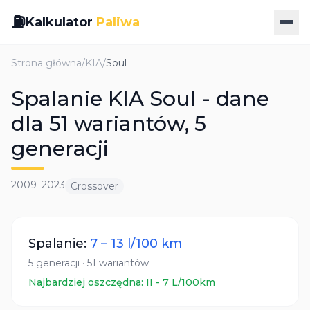
⛽
Kalkulator
Paliwa
Strona główna
/
KIA
/
Soul
Spalanie KIA Soul - dane
dla 51 wariantów, 5
generacji
2009
–
2023
Crossover
Spalanie:
7
–
13
l/100 km
5
generacji
·
51
wariantów
Najbardziej oszczędna:
II
-
7
L/100km