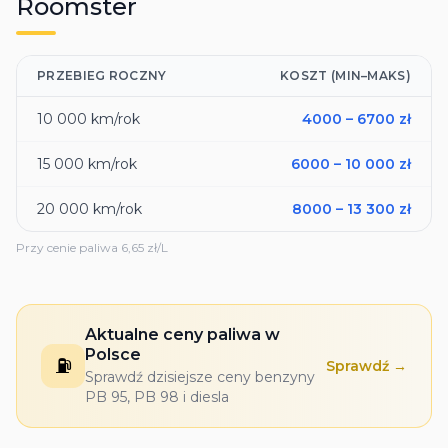
Roomster
PRZEBIEG ROCZNY
KOSZT (MIN–MAKS)
10 000
km/rok
4000
–
6700
zł
15 000
km/rok
6000
–
10 000
zł
20 000
km/rok
8000
–
13 300
zł
Przy cenie paliwa
6,65
zł/L
Aktualne ceny paliwa w
Polsce
⛽
Sprawdź →
Sprawdź dzisiejsze ceny benzyny
PB 95, PB 98 i diesla