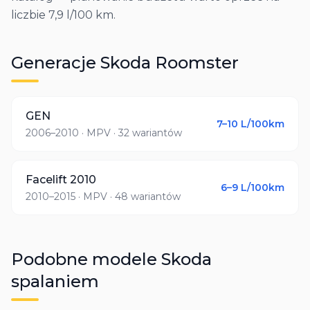
liczbie 7,9 l/100 km.
Generacje
Skoda
Roomster
GEN
7–10
L/100km
2006–2010
· MPV
· 32 wariantów
Facelift 2010
6–9
L/100km
2010–2015
· MPV
· 48 wariantów
Podobne modele
Skoda
spalaniem