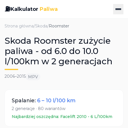
⛽
Kalkulator
Paliwa
Strona główna
/
Skoda
/
Roomster
Skoda Roomster zużycie
paliwa - od 6.0 do 10.0
l/100km w 2 generacjach
2006
–
2015
MPV
Spalanie:
6
–
10
l/100 km
2
generacje
·
80
wariantów
Najbardziej oszczędna:
Facelift 2010
-
6
L/100km