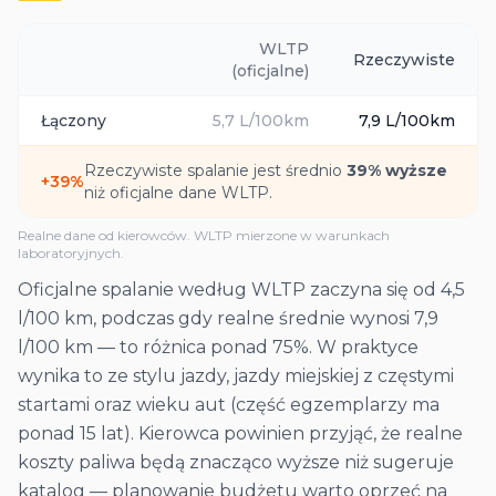
WLTP
Rzeczywiste
(oficjalne)
Łączony
5,7
L/100km
7,9
L/100km
Rzeczywiste spalanie jest średnio
39
% wyższe
+
39
%
niż oficjalne dane WLTP.
Realne dane od kierowców. WLTP mierzone w warunkach
laboratoryjnych.
Oficjalne spalanie według WLTP zaczyna się od 4,5
l/100 km, podczas gdy realne średnie wynosi 7,9
l/100 km — to różnica ponad 75%. W praktyce
wynika to ze stylu jazdy, jazdy miejskiej z częstymi
startami oraz wieku aut (część egzemplarzy ma
ponad 15 lat). Kierowca powinien przyjąć, że realne
koszty paliwa będą znacząco wyższe niż sugeruje
katalog — planowanie budżetu warto oprzeć na