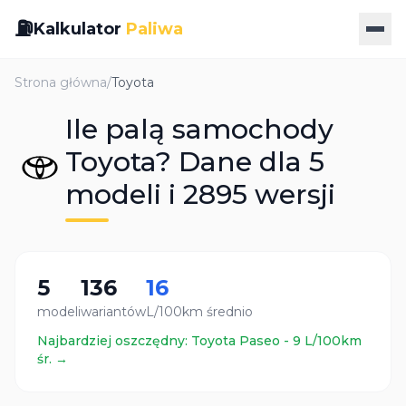
⛽
Kalkulator
Paliwa
Strona główna
/
Toyota
Ile palą samochody
Toyota? Dane dla 5
modeli i 2895 wersji
5
136
16
modeli
wariantów
L/100km średnio
Najbardziej oszczędny:
Toyota
Paseo
-
9
L/100km
śr. →