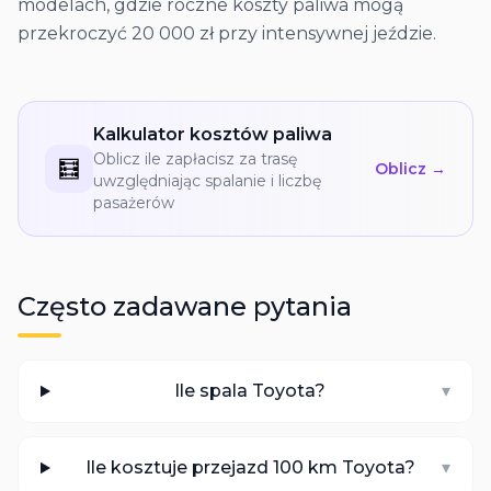
modelach, gdzie roczne koszty paliwa mogą
przekroczyć 20 000 zł przy intensywnej jeździe.
Kalkulator kosztów paliwa
Oblicz ile zapłacisz za trasę
🧮
Oblicz →
uwzględniając spalanie i liczbę
pasażerów
Często zadawane pytania
Ile spala Toyota?
▾
Ile kosztuje przejazd 100 km Toyota?
▾