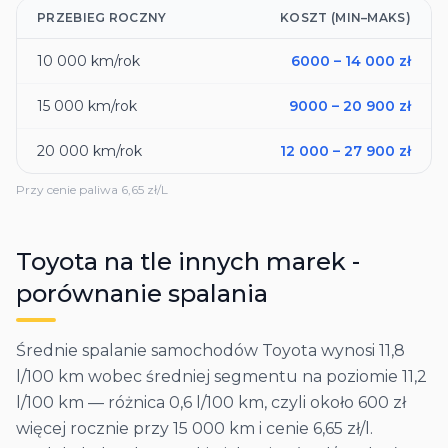
PRZEBIEG ROCZNY
KOSZT (MIN–MAKS)
10 000
km/rok
6000
–
14 000
zł
15 000
km/rok
9000
–
20 900
zł
20 000
km/rok
12 000
–
27 900
zł
Przy cenie paliwa
6,65
zł/L
Toyota
na tle innych marek -
porównanie spalania
Średnie spalanie samochodów Toyota wynosi 11,8
l/100 km wobec średniej segmentu na poziomie 11,2
l/100 km — różnica 0,6 l/100 km, czyli około 600 zł
więcej rocznie przy 15 000 km i cenie 6,65 zł/l.