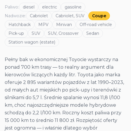
Paliwo
:
diesel
electric
gasoline
Nadwozie
:
Cabriolet
Cabriolet, SUV
Coupe
Hatchback
MPV
Minivan
Off-road vehicle
Pick-up
SUV
SUV, Crossover
Sedan
Station wagon (estate)
Pełny bak w ekonomicznej Toyocie wystarczy na
ponad 700 km trasy — to realny argument dla
kierowców liczących każdy litr. Toyota jako marka
oferuje 2 895 wariantów pojazdów z lat 1990–2023,
od małych aut miejskich po pick-upy i terenówki z
silnikami do 5,7 l. Średnie spalanie wynosi 11,8 l/100
km, choć najoszczędniejsze modele hybrydowe
schodzą do 2,2 l/100 km. Roczny koszt paliwa przy
15 000 km to średnio 11 800 zł. Rozpiętość oferty
jest ogromna — i właśnie dlatego wybór