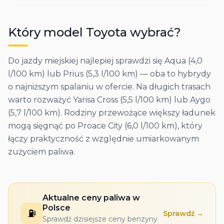
Który model
Toyota
wybrać?
Do jazdy miejskiej najlepiej sprawdzi się Aqua (4,0
l/100 km) lub Prius (5,3 l/100 km) — oba to hybrydy
o najniższym spalaniu w ofercie. Na długich trasach
warto rozważyć Yarisa Cross (5,5 l/100 km) lub Aygo
(5,7 l/100 km). Rodziny przewożące większy ładunek
mogą sięgnąć po Proace City (6,0 l/100 km), który
łączy praktyczność z względnie umiarkowanym
zużyciem paliwa.
Aktualne ceny paliwa w
Polsce
⛽
Sprawdź →
Sprawdź dzisiejsze ceny benzyny