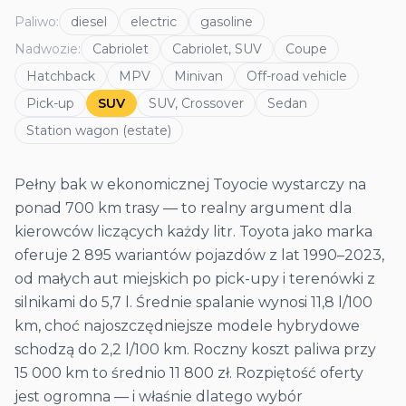
Paliwo
:
diesel
electric
gasoline
Nadwozie
:
Cabriolet
Cabriolet, SUV
Coupe
Hatchback
MPV
Minivan
Off-road vehicle
Pick-up
SUV
SUV, Crossover
Sedan
Station wagon (estate)
Pełny bak w ekonomicznej Toyocie wystarczy na
ponad 700 km trasy — to realny argument dla
kierowców liczących każdy litr. Toyota jako marka
oferuje 2 895 wariantów pojazdów z lat 1990–2023,
od małych aut miejskich po pick-upy i terenówki z
silnikami do 5,7 l. Średnie spalanie wynosi 11,8 l/100
km, choć najoszczędniejsze modele hybrydowe
schodzą do 2,2 l/100 km. Roczny koszt paliwa przy
15 000 km to średnio 11 800 zł. Rozpiętość oferty
jest ogromna — i właśnie dlatego wybór