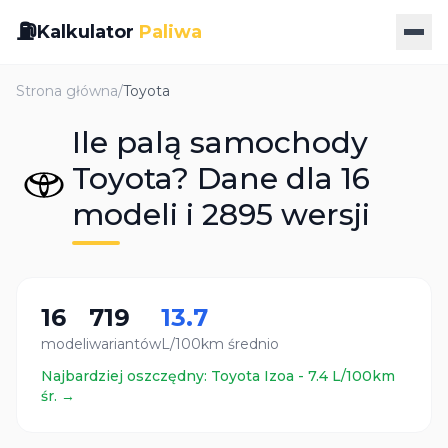
⛽
Kalkulator
Paliwa
Strona główna
/
Toyota
Ile palą samochody
Toyota? Dane dla 16
modeli i 2895 wersji
16
719
13.7
modeli
wariantów
L/100km średnio
Najbardziej oszczędny:
Toyota
Izoa
-
7.4
L/100km
śr. →