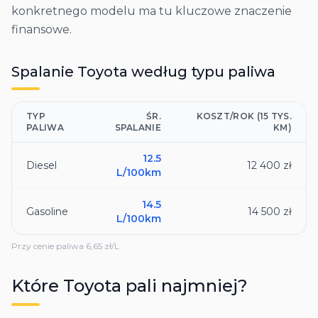
konkretnego modelu ma tu kluczowe znaczenie
finansowe.
Spalanie
Toyota
według typu paliwa
TYP
ŚR.
KOSZT/ROK (15 TYS.
PALIWA
SPALANIE
KM)
12.5
Diesel
12 400 zł
L/100km
14.5
Gasoline
14 500 zł
L/100km
Przy cenie paliwa
6,65
zł/L
Które
Toyota
pali najmniej?