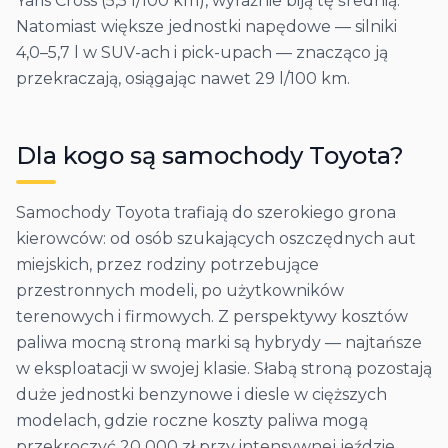
Yaris Cross (5,5 l/100 km), wyraźnie biją tę średnią.
Natomiast większe jednostki napędowe — silniki
4,0–5,7 l w SUV-ach i pick-upach — znacząco ją
przekraczają, osiągając nawet 29 l/100 km.
Dla kogo są samochody
Toyota
?
Samochody Toyota trafiają do szerokiego grona
kierowców: od osób szukających oszczędnych aut
miejskich, przez rodziny potrzebujące
przestronnych modeli, po użytkowników
terenowych i firmowych. Z perspektywy kosztów
paliwa mocną stroną marki są hybrydy — najtańsze
w eksploatacji w swojej klasie. Słabą stroną pozostają
duże jednostki benzynowe i diesle w cięższych
modelach, gdzie roczne koszty paliwa mogą
przekroczyć 20 000 zł przy intensywnej jeździe.