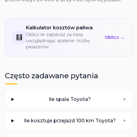
Kalkulator kosztów paliwa
Oblicz ile zapłacisz za trasę
🧮
Oblicz →
uwzględniając spalanie i liczbę
pasażerów
Często zadawane pytania
Ile spala Toyota?
▾
Ile kosztuje przejazd 100 km Toyota?
▾