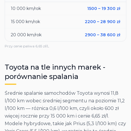
10 000
km/rok
1500
–
19 300
zł
15 000
km/rok
2200
–
28 900
zł
20 000
km/rok
2900
–
38 600
zł
Przy cenie paliwa
6,65
zł/L
Toyota
na tle innych marek -
porównanie spalania
Średnie spalanie samochodów Toyota wynosi 11,8
l/100 km wobec średniej segmentu na poziomie 11,2
l/100 km — różnica 0,6 l/100 km, czyli około 600 zł
więcej rocznie przy 15 000 km i cenie 6,65 zł/l.
Modele hybrydowe, takie jak Prius (5,3 l/100 km) czy