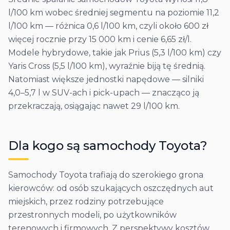
l/100 km wobec średniej segmentu na poziomie 11,2
l/100 km — różnica 0,6 l/100 km, czyli około 600 zł
więcej rocznie przy 15 000 km i cenie 6,65 zł/l.
Modele hybrydowe, takie jak Prius (5,3 l/100 km) czy
Yaris Cross (5,5 l/100 km), wyraźnie biją tę średnią.
Natomiast większe jednostki napędowe — silniki
4,0–5,7 l w SUV-ach i pick-upach — znacząco ją
przekraczają, osiągając nawet 29 l/100 km.
Dla kogo są samochody
Toyota
?
Samochody Toyota trafiają do szerokiego grona
kierowców: od osób szukających oszczędnych aut
miejskich, przez rodziny potrzebujące
przestronnych modeli, po użytkowników
terenowych i firmowych. Z perspektywy kosztów