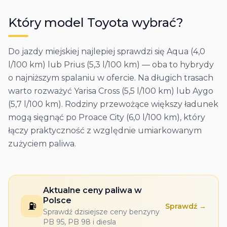
Który model
Toyota
wybrać?
Do jazdy miejskiej najlepiej sprawdzi się Aqua (4,0
l/100 km) lub Prius (5,3 l/100 km) — oba to hybrydy
o najniższym spalaniu w ofercie. Na długich trasach
warto rozważyć Yarisa Cross (5,5 l/100 km) lub Aygo
(5,7 l/100 km). Rodziny przewożące większy ładunek
mogą sięgnąć po Proace City (6,0 l/100 km), który
łączy praktyczność z względnie umiarkowanym
zużyciem paliwa.
Aktualne ceny paliwa w
Polsce
⛽
Sprawdź →
Sprawdź dzisiejsze ceny benzyny
PB 95, PB 98 i diesla