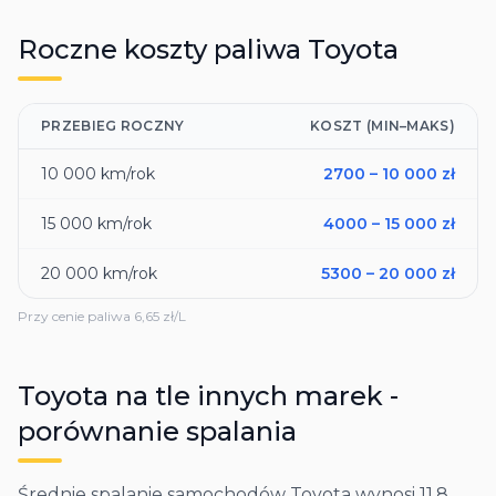
Roczne koszty paliwa
Toyota
PRZEBIEG ROCZNY
KOSZT (MIN–MAKS)
10 000
km/rok
2700
–
10 000
zł
15 000
km/rok
4000
–
15 000
zł
20 000
km/rok
5300
–
20 000
zł
Przy cenie paliwa
6,65
zł/L
Toyota
na tle innych marek -
porównanie spalania
Średnie spalanie samochodów Toyota wynosi 11,8