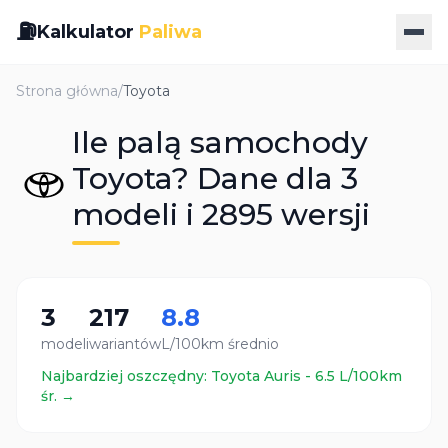
⛽
Kalkulator
Paliwa
Strona główna
/
Toyota
Ile palą samochody
Toyota? Dane dla 3
modeli i 2895 wersji
3
217
8.8
modeli
wariantów
L/100km średnio
Najbardziej oszczędny:
Toyota
Auris
-
6.5
L/100km
śr. →