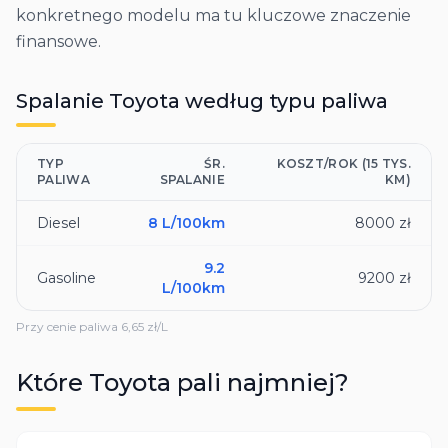
konkretnego modelu ma tu kluczowe znaczenie
finansowe.
Spalanie
Toyota
według typu paliwa
TYP
ŚR.
KOSZT/ROK (15 TYS.
PALIWA
SPALANIE
KM)
Diesel
8
L/100km
8000 zł
9.2
Gasoline
9200 zł
L/100km
Przy cenie paliwa
6,65
zł/L
Które
Toyota
pali najmniej?