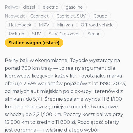
Paliwo
:
diesel
electric
gasoline
Nadwozie
:
Cabriolet
Cabriolet, SUV
Coupe
Hatchback
MPV
Minivan
Off-road vehicle
Pick-up
SUV
SUV, Crossover
Sedan
Station wagon (estate)
Pełny bak w ekonomicznej Toyocie wystarczy na
ponad 700 km trasy — to realny argument dla
kierowców liczących każdy litr. Toyota jako marka
oferuje 2 895 wariantów pojazdów z lat 1990–2023,
od małych aut miejskich po pick-upy i terenówki z
silnikami do 5,7 l. Średnie spalanie wynosi 11,8 l/100
km, choć najoszczędniejsze modele hybrydowe
schodzą do 2,2 l/100 km. Roczny koszt paliwa przy
15 000 km to średnio 11 800 zł. Rozpiętość oferty
jest ogromna — i właśnie dlatego wybór