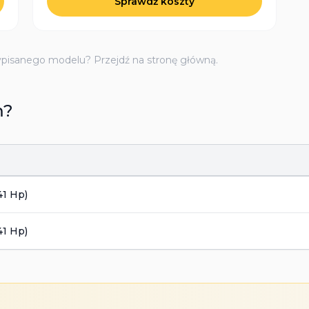
Sprawdź koszty
ypisanego modelu? Przejdź na stronę główną.
m?
41 Hp)
41 Hp)