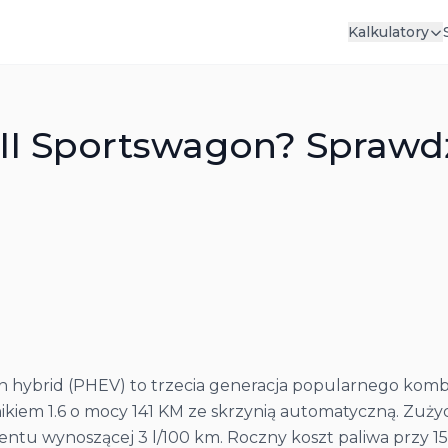
Kalkulatory
d III Sportswagon? Spraw
-in hybrid (PHEV) to trzecia generacja popularnego kom
kiem 1.6 o mocy 141 KM ze skrzynią automatyczną. Zużyci
mentu wynoszącej 3 l/100 km. Roczny koszt paliwa przy 15