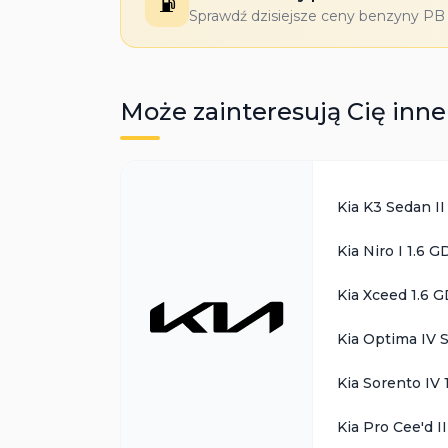
⛽
Sprawdź dzisiejsze ceny benzyny PB 9
Może zainteresują Cię inn
Kia K3 Sedan II 
Kia Niro I 1.6 G
Kia Xceed 1.6 G
Kia Optima IV 
Kia Sorento IV 
Kia Pro Cee'd I