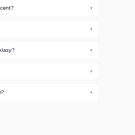
ucent?
▾
▾
 klasy?
▾
▾
n?
▾