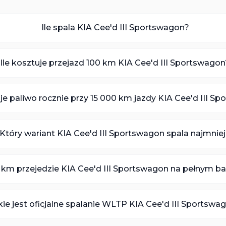
Ile spala KIA Cee'd III Sportswagon?
Ile kosztuje przejazd 100 km KIA Cee'd III Sportswago
uje paliwo rocznie przy 15 000 km jazdy KIA Cee'd III S
Który wariant KIA Cee'd III Sportswagon spala najmnie
e km przejedzie KIA Cee'd III Sportswagon na pełnym b
kie jest oficjalne spalanie WLTP KIA Cee'd III Sportswa