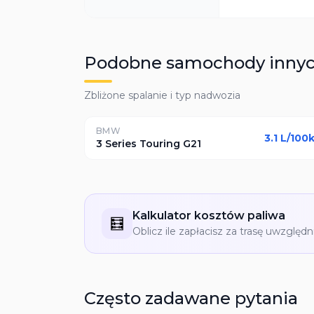
Podobne samochody inny
Zbliżone spalanie i typ nadwozia
BMW
3.1
L/100
3 Series
Touring G21
Kalkulator kosztów paliwa
🧮
Oblicz ile zapłacisz za trasę uwzględn
Często zadawane pytania