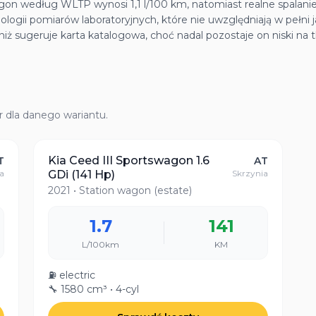
agon według WLTP wynosi 1,1 l/100 km, natomiast realne spalanie 
logii pomiarów laboratoryjnych, które nie uwzględniają w pełni j
niż sugeruje karta katalogowa, choć nadal pozostaje on niski na
r dla danego wariantu.
Kia Ceed III Sportswagon 1.6
T
AT
a
GDi (141 Hp)
Skrzynia
2021
• Station wagon (estate)
1.7
141
L/100km
KM
⛽
electric
🔧
1580 cm³
• 4-cyl