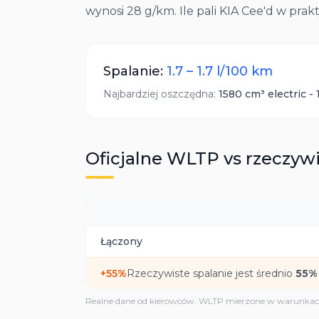
wynosi 28 g/km. Ile pali KIA Cee'd w prak
Spalanie:
1.7
–
1.7
l/100 km
Najbardziej oszczędna:
1580 cm³
electric
-
Oficjalne WLTP vs rzeczywi
Łączony
+
55
%
Rzeczywiste spalanie jest średnio
55
%
Realne dane od kierowców. WLTP mierzone w warunkach