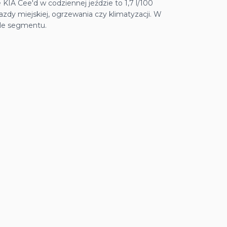
KIA Cee'd w codziennej jeździe to 1,7 l/100
azdy miejskiej, ogrzewania czy klimatyzacji. W
 tle segmentu.