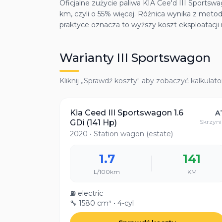
Oficjalne zużycie paliwa KIA Cee'd III Sportsw
km, czyli o 55% więcej. Różnica wynika z metodo
praktyce oznacza to wyższy koszt eksploatacji 
Warianty
III Sportswagon
Kliknij „Sprawdź koszty" aby zobaczyć kalkulato
Kia Ceed III Sportswagon 1.6
A
GDi (141 Hp)
Skrzyni
2020
• Station wagon (estate)
1.7
141
L/100km
KM
⛽
electric
🔧
1580 cm³
• 4-cyl