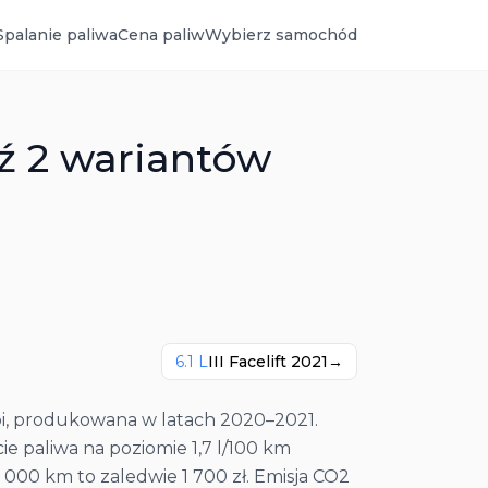
Spalanie paliwa
Cena paliw
Wybierz samochód
dź 2 wariantów
6.1
L
III Facelift 2021
→
bi, produkowana w latach 2020–2021.
e paliwa na poziomie 1,7 l/100 km
 000 km to zaledwie 1 700 zł. Emisja CO2