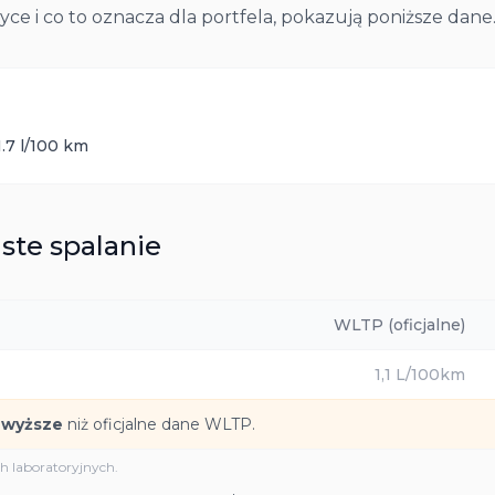
tyce i co to oznacza dla portfela, pokazują poniższe dane
1.7
l/100 km
ste spalanie
WLTP (oficjalne)
1,1
L/100km
 wyższe
niż oficjalne dane WLTP.
 laboratoryjnych.