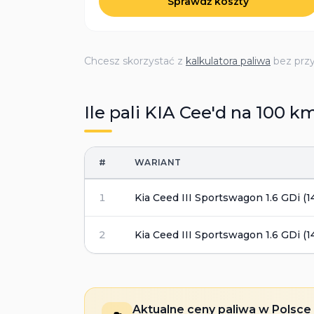
Sprawdź koszty
Chcesz skorzystać z
kalkulatora paliwa
bez prz
Ile pali
KIA
Cee'd
na 100 k
#
WARIANT
1
Kia Ceed III Sportswagon 1.6 GDi (1
2
Kia Ceed III Sportswagon 1.6 GDi (1
Aktualne ceny paliwa w Polsce