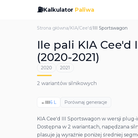
⛽
Kalkulator
Paliwa
Strona główna
/
KIA
/
Cee'd
/
III Sportswagon
Ile pali KIA Cee'
(2020-2021)
2020
2021
2
wariantów silnikowych
←
III
6
L
Porównaj generacje
KIA Cee'd III Sportswagon w wersji plug
Dostępna w 2 wariantach, napędzana silni
plasuje ją wyraźnie poniżej średniej seg