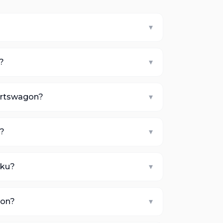
▾
n?
▾
portswagon?
▾
j?
▾
aku?
▾
gon?
▾