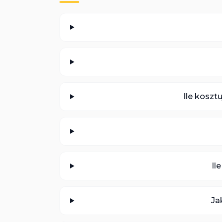
Ile koszt
Il
Ja