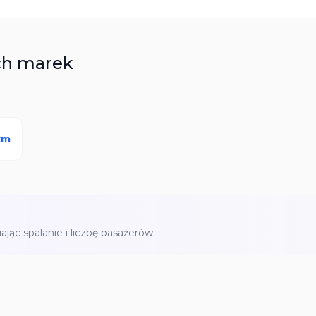
ch marek
km
iając spalanie i liczbę pasażerów