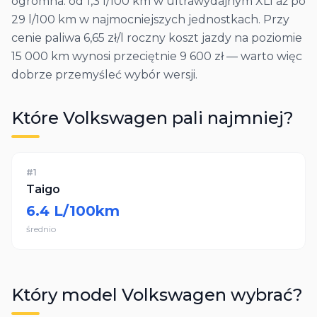
ogromna: od 1,3 l/100 km w ultrawydajnym XL1 aż po
29 l/100 km w najmocniejszych jednostkach. Przy
cenie paliwa 6,65 zł/l roczny koszt jazdy na poziomie
15 000 km wynosi przeciętnie 9 600 zł — warto więc
dobrze przemyśleć wybór wersji.
Które
Volkswagen
pali najmniej?
#
1
Taigo
6.4
L/100km
średnio
Który model
Volkswagen
wybrać?