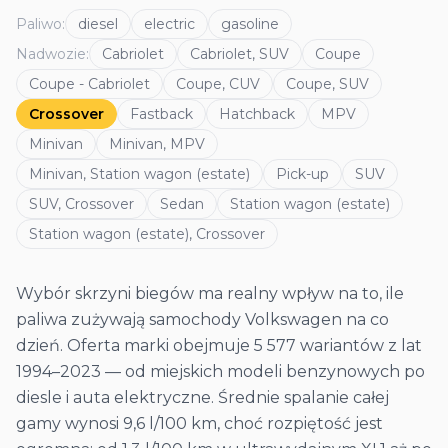
Paliwo
:
diesel
electric
gasoline
Nadwozie
:
Cabriolet
Cabriolet, SUV
Coupe
Coupe - Cabriolet
Coupe, CUV
Coupe, SUV
Crossover
Fastback
Hatchback
MPV
Minivan
Minivan, MPV
Minivan, Station wagon (estate)
Pick-up
SUV
SUV, Crossover
Sedan
Station wagon (estate)
Station wagon (estate), Crossover
Wybór skrzyni biegów ma realny wpływ na to, ile
paliwa zużywają samochody Volkswagen na co
dzień. Oferta marki obejmuje 5 577 wariantów z lat
1994–2023 — od miejskich modeli benzynowych po
diesle i auta elektryczne. Średnie spalanie całej
gamy wynosi 9,6 l/100 km, choć rozpiętość jest