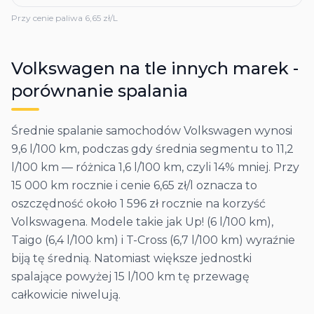
Przy cenie paliwa
6,65
zł/L
Volkswagen
na tle innych marek -
porównanie spalania
Średnie spalanie samochodów Volkswagen wynosi
9,6 l/100 km, podczas gdy średnia segmentu to 11,2
l/100 km — różnica 1,6 l/100 km, czyli 14% mniej. Przy
15 000 km rocznie i cenie 6,65 zł/l oznacza to
oszczędność około 1 596 zł rocznie na korzyść
Volkswagena. Modele takie jak Up! (6 l/100 km),
Taigo (6,4 l/100 km) i T-Cross (6,7 l/100 km) wyraźnie
biją tę średnią. Natomiast większe jednostki
spalające powyżej 15 l/100 km tę przewagę
całkowicie niwelują.