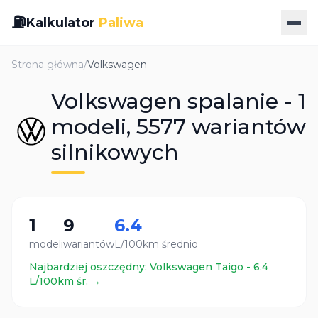
⛽
Kalkulator
Paliwa
Strona główna
/
Volkswagen
Volkswagen spalanie - 1
modeli, 5577 wariantów
silnikowych
1
9
6.4
modeli
wariantów
L/100km średnio
Najbardziej oszczędny:
Volkswagen
Taigo
-
6.4
L/100km śr. →