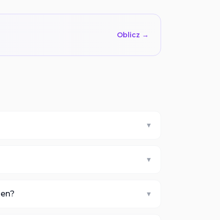
Oblicz →
▾
▾
gen?
▾