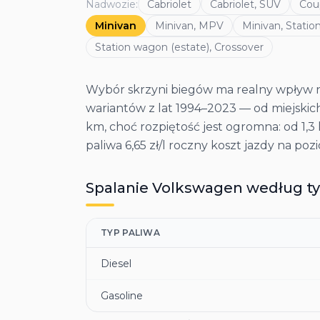
Nadwozie
:
Cabriolet
Cabriolet, SUV
Cou
Minivan
Minivan, MPV
Minivan, Statio
Station wagon (estate), Crossover
Wybór skrzyni biegów ma realny wpływ na
wariantów z lat 1994–2023 — od miejskich
km, choć rozpiętość jest ogromna: od 1,3
paliwa 6,65 zł/l roczny koszt jazdy na p
Spalanie
Volkswagen
według ty
TYP PALIWA
Diesel
Gasoline