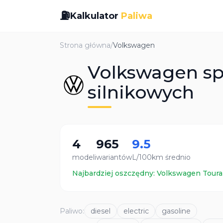
⛽
Kalkulator
Paliwa
Strona główna
/
Volkswagen
Volkswagen spa
silnikowych
4
965
9.5
modeli
wariantów
L/100km średnio
Najbardziej oszczędny:
Volkswagen
Tour
Paliwo
:
diesel
electric
gasoline