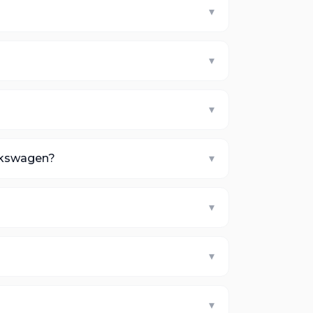
▾
▾
▾
lkswagen?
▾
▾
▾
?
▾