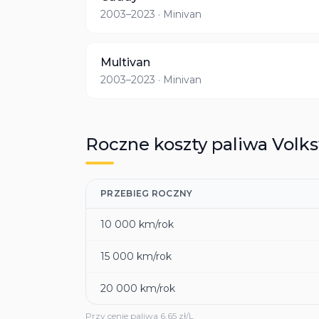
2003–2023
· Minivan
Multivan
2003–2023
· Minivan
Roczne koszty paliwa
Volk
PRZEBIEG ROCZNY
10 000
km/rok
15 000
km/rok
20 000
km/rok
Przy cenie paliwa
6,65
zł/L