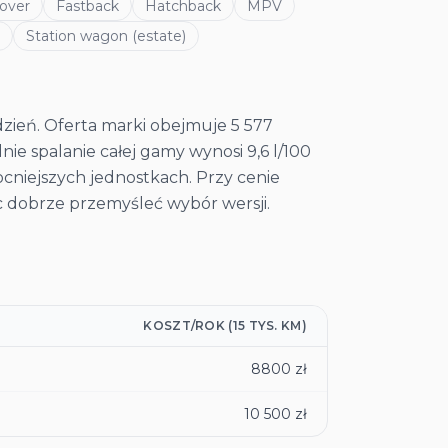
over
Fastback
Hatchback
MPV
Station wagon (estate)
zień. Oferta marki obejmuje 5 577
ie spalanie całej gamy wynosi 9,6 l/100
ocniejszych jednostkach. Przy cenie
ęc dobrze przemyśleć wybór wersji.
KOSZT/ROK (15 TYS. KM)
8800 zł
10 500 zł