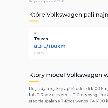
Przy cenie paliwa
6,65
zł/L
Które
Volkswagen
pali naj
#
1
Touran
8.3
L/100km
średnio
Który model
Volkswagen
w
Do jazdy miejskiej Up! (średnio 6 l/100 km
lub T-Roc z dieslem — T-Cross osiąga min
średnie spalanie T-Roca wynosi 7,4 l/100 