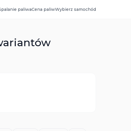
Spalanie paliwa
Cena paliw
Wybierz samochód
wariantów