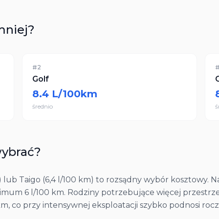
mniej?
#
2
Golf
8.4
L/100km
średnio
ś
ybrać?
) lub Taigo (6,4 l/100 km) to rozsądny wybór kosztowy. Na
imum 6 l/100 km. Rodziny potrzebujące więcej przestrze
km, co przy intensywnej eksploatacji szybko podnosi rocz