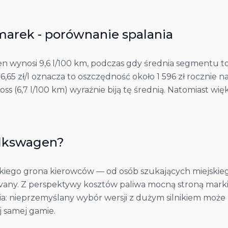
marek - porównanie spalania
ynosi 9,6 l/100 km, podczas gdy średnia segmentu to 11,
 6,65 zł/l oznacza to oszczędność około 1 596 zł rocznie 
Cross (6,7 l/100 km) wyraźnie biją tę średnią. Natomiast wi
lkswagen
?
iego grona kierowców — od osób szukających miejskiego
i vany. Z perspektywy kosztów paliwa mocną stroną mark
cia: nieprzemyślany wybór wersji z dużym silnikiem może 
j samej gamie.