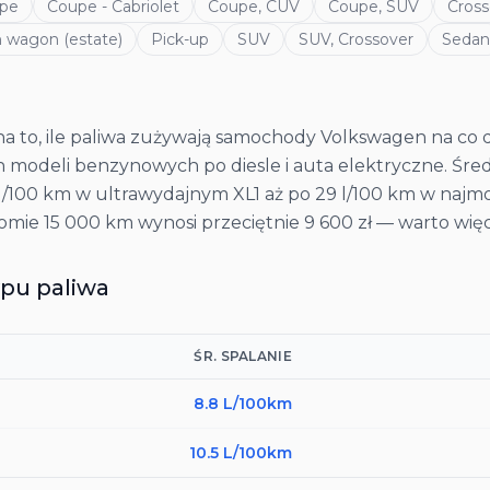
pe
Coupe - Cabriolet
Coupe, CUV
Coupe, SUV
Cross
n wagon (estate)
Pick-up
SUV
SUV, Crossover
Sedan
 to, ile paliwa zużywają samochody Volkswagen na co d
 modeli benzynowych po diesle i auta elektryczne. Średn
 l/100 km w ultrawydajnym XL1 aż po 29 l/100 km w najm
oziomie 15 000 km wynosi przeciętnie 9 600 zł — warto wi
pu paliwa
ŚR. SPALANIE
8.8
L/100km
10.5
L/100km