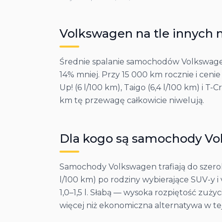
Volkswagen
na tle innych 
Średnie spalanie samochodów Volkswagen w
14% mniej. Przy 15 000 km rocznie i cenie
Up! (6 l/100 km), Taigo (6,4 l/100 km) i T-
km tę przewagę całkowicie niwelują.
Dla kogo są samochody
Vo
Samochody Volkswagen trafiają do szerok
l/100 km) po rodziny wybierające SUV-y 
1,0–1,5 l. Słabą — wysoka rozpiętość zuży
więcej niż ekonomiczna alternatywa w te