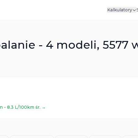
Kalkulatory
lanie - 4 modeli, 5577 
an
-
8.3
L/100km śr. →