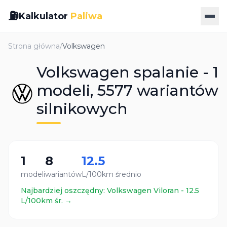
⛽
Kalkulator
Paliwa
Strona główna
/
Volkswagen
Volkswagen spalanie - 1
modeli, 5577 wariantów
silnikowych
1
8
12.5
modeli
wariantów
L/100km średnio
Najbardziej oszczędny:
Volkswagen
Viloran
-
12.5
L/100km śr. →