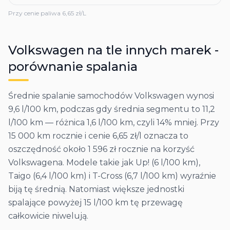
Przy cenie paliwa
6,65
zł/L
Volkswagen
na tle innych marek -
porównanie spalania
Średnie spalanie samochodów Volkswagen wynosi
9,6 l/100 km, podczas gdy średnia segmentu to 11,2
l/100 km — różnica 1,6 l/100 km, czyli 14% mniej. Przy
15 000 km rocznie i cenie 6,65 zł/l oznacza to
oszczędność około 1 596 zł rocznie na korzyść
Volkswagena. Modele takie jak Up! (6 l/100 km),
Taigo (6,4 l/100 km) i T-Cross (6,7 l/100 km) wyraźnie
biją tę średnią. Natomiast większe jednostki
spalające powyżej 15 l/100 km tę przewagę
całkowicie niwelują.