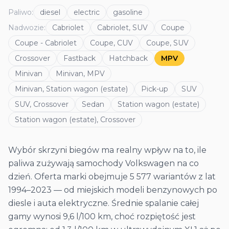
Paliwo
:
diesel
electric
gasoline
Nadwozie
:
Cabriolet
Cabriolet, SUV
Coupe
Coupe - Cabriolet
Coupe, CUV
Coupe, SUV
Crossover
Fastback
Hatchback
MPV
Minivan
Minivan, MPV
Minivan, Station wagon (estate)
Pick-up
SUV
SUV, Crossover
Sedan
Station wagon (estate)
Station wagon (estate), Crossover
Wybór skrzyni biegów ma realny wpływ na to, ile
paliwa zużywają samochody Volkswagen na co
dzień. Oferta marki obejmuje 5 577 wariantów z lat
1994–2023 — od miejskich modeli benzynowych po
diesle i auta elektryczne. Średnie spalanie całej
gamy wynosi 9,6 l/100 km, choć rozpiętość jest