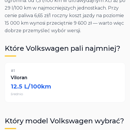
ogromna: od 1,3 l/100 km w ultrawydajnym XL1 aż po
29 l/100 km w najmocniejszych jednostkach. Przy
cenie paliwa 6,65 zł/l roczny koszt jazdy na poziomie
15 000 km wynosi przeciętnie 9 600 zł — warto więc
dobrze przemyśleć wybór wersji.
Które
Volkswagen
pali najmniej?
#
1
Viloran
12.5
L/100km
średnio
Który model
Volkswagen
wybrać?