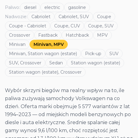
Paliwo
:
diesel
electric
gasoline
Nadwozie
:
Cabriolet
Cabriolet, SUV
Coupe
Coupe - Cabriolet
Coupe, CUV
Coupe, SUV
Crossover
Fastback
Hatchback
MPV
Minivan
Minivan, MPV
Minivan, Station wagon (estate)
Pick-up
SUV
SUV, Crossover
Sedan
Station wagon (estate)
Station wagon (estate), Crossover
Wybór skrzyni biegów ma realny wpływ na to, ile
paliwa zużywają samochody Volkswagen na co
dzień. Oferta marki obejmuje 5 577 wariantów z lat
1994–2023 — od miejskich modeli benzynowych po
diesle i auta elektryczne. Średnie spalanie całej
gamy wynosi 9,6 l/100 km, choć rozpiętość jest