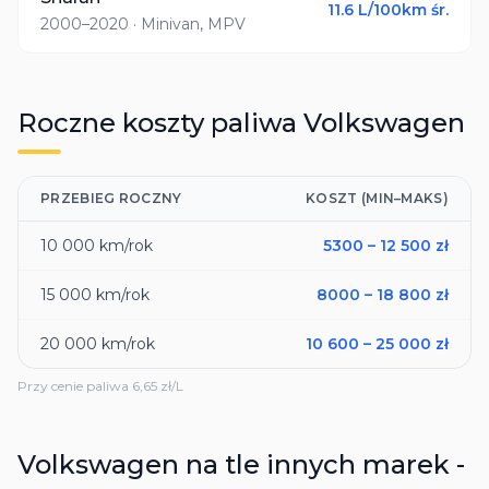
11.6
L/100km śr.
2000–2020
· Minivan, MPV
Roczne koszty paliwa
Volkswagen
PRZEBIEG ROCZNY
KOSZT (MIN–MAKS)
10 000
km/rok
5300
–
12 500
zł
15 000
km/rok
8000
–
18 800
zł
20 000
km/rok
10 600
–
25 000
zł
Przy cenie paliwa
6,65
zł/L
Volkswagen
na tle innych marek -