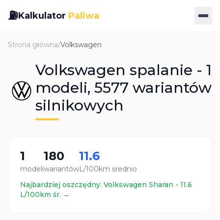
⛽
Kalkulator
Paliwa
Strona główna
/
Volkswagen
Volkswagen spalanie - 1
modeli, 5577 wariantów
silnikowych
1
180
11.6
modeli
wariantów
L/100km średnio
Najbardziej oszczędny:
Volkswagen
Sharan
-
11.6
L/100km śr. →