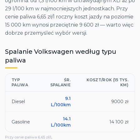
ogromna: od 1,3 l/100 km w ultrawydajnym XL1 aż po
29 l/100 km w najmocniejszych jednostkach. Przy
cenie paliwa 6,65 zł/l roczny koszt jazdy na poziomie
15 000 km wynosi przeciętnie 9 600 zł — warto więc
dobrze przemyśleć wybór wersji.
Spalanie
Volkswagen
według typu
paliwa
TYP
ŚR.
KOSZT/ROK (15 TYS.
PALIWA
SPALANIE
KM)
9.1
Diesel
9000 zł
L/100km
14.1
Gasoline
14 100 zł
L/100km
Przy cenie paliwa
6,65
zł/L