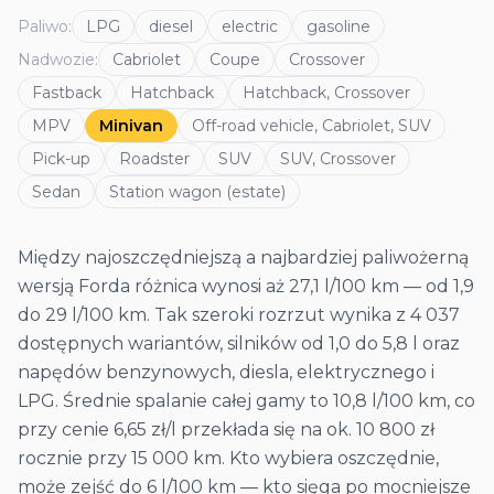
Paliwo
:
LPG
diesel
electric
gasoline
Nadwozie
:
Cabriolet
Coupe
Crossover
Fastback
Hatchback
Hatchback, Crossover
MPV
Minivan
Off-road vehicle, Cabriolet, SUV
Pick-up
Roadster
SUV
SUV, Crossover
Sedan
Station wagon (estate)
Między najoszczędniejszą a najbardziej paliwożerną
wersją Forda różnica wynosi aż 27,1 l/100 km — od 1,9
do 29 l/100 km. Tak szeroki rozrzut wynika z 4 037
dostępnych wariantów, silników od 1,0 do 5,8 l oraz
napędów benzynowych, diesla, elektrycznego i
LPG. Średnie spalanie całej gamy to 10,8 l/100 km, co
przy cenie 6,65 zł/l przekłada się na ok. 10 800 zł
rocznie przy 15 000 km. Kto wybiera oszczędnie,
może zejść do 6 l/100 km — kto sięga po mocniejsze