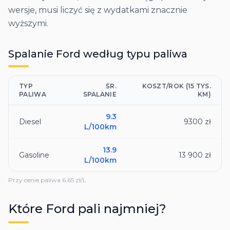
wersje, musi liczyć się z wydatkami znacznie
wyższymi.
Spalanie
Ford
według typu paliwa
TYP
ŚR.
KOSZT/ROK (15 TYS.
PALIWA
SPALANIE
KM)
9.3
Diesel
9300 zł
L/100km
13.9
Gasoline
13 900 zł
L/100km
Przy cenie paliwa
6,65
zł/L
Które
Ford
pali najmniej?