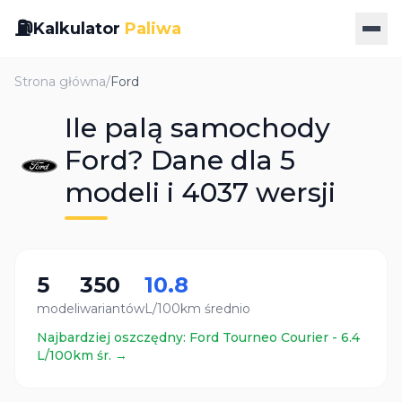
⛽
Kalkulator
Paliwa
Strona główna
/
Ford
Ile palą samochody
Ford? Dane dla 5
modeli i 4037 wersji
5
350
10.8
modeli
wariantów
L/100km średnio
Najbardziej oszczędny:
Ford
Tourneo Courier
-
6.4
L/100km śr. →