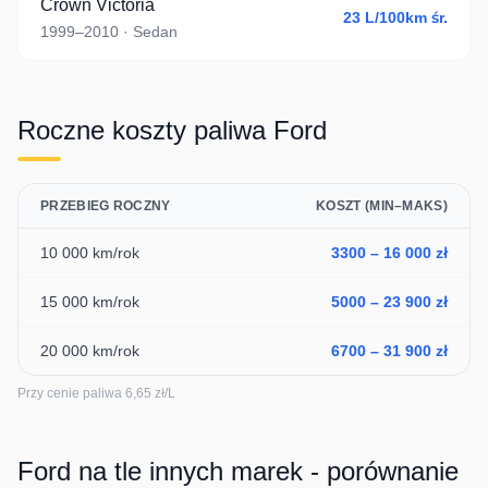
Crown Victoria
23
L/100km śr.
1999–2010
· Sedan
Roczne koszty paliwa
Ford
PRZEBIEG ROCZNY
KOSZT (MIN–MAKS)
10 000
km/rok
3300
–
16 000
zł
15 000
km/rok
5000
–
23 900
zł
20 000
km/rok
6700
–
31 900
zł
Przy cenie paliwa
6,65
zł/L
Ford
na tle innych marek - porównanie