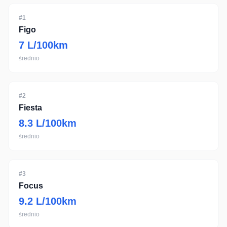
#
1
Figo
7
L/100km
średnio
#
2
Fiesta
8.3
L/100km
średnio
#
3
Focus
9.2
L/100km
średnio