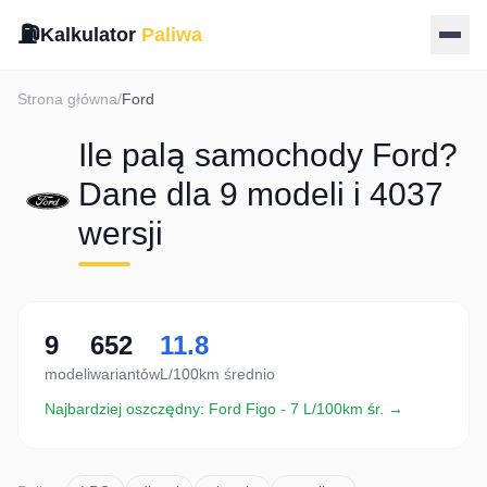
⛽
Kalkulator
Paliwa
Strona główna
/
Ford
Ile palą samochody Ford?
Dane dla 9 modeli i 4037
wersji
9
652
11.8
modeli
wariantów
L/100km średnio
Najbardziej oszczędny:
Ford
Figo
-
7
L/100km śr. →