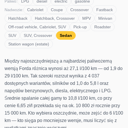
Paliwo
:
LPG
diesel
electric
gasoline
Nadwozie
:
Cabriolet
Coupe
Crossover
Fastback
Hatchback
Hatchback, Crossover
MPV
Minivan
Off-road vehicle, Cabriolet, SUV
Pick-up
Roadster
SUV
SUV, Crossover
Sedan
Station wagon (estate)
Między najoszczędniejszą a najbardziej paliwożerną
wersją Forda różnica wynosi aż 27,1 l/100 km — od 1,9 do
29 l/100 km. Tak szeroki rozrzut wynika z 4 037
dostępnych wariantów, silników od 1,0 do 5,8 l oraz
napędów benzynowych, diesla, elektrycznego i LPG.
Średnie spalanie całej gamy to 10,8 l/100 km, co przy
cenie 6,65 zł/l przekłada się na ok. 10 800 zł rocznie przy
15 000 km. Kto wybiera oszczędnie, może zejść do 6 l/100
km — kto sięga po mocniejsze wersje, musi liczyć się z
wydatkami znacznie wyższymi.