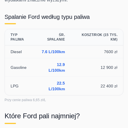
Spalanie
Ford
według typu paliwa
TYP
ŚR.
KOSZT/ROK (15 TYS.
PALIWA
SPALANIE
KM)
Diesel
7.6
L/100km
7600 zł
12.9
Gasoline
12 900 zł
L/100km
22.5
LPG
22 400 zł
L/100km
Przy cenie paliwa
6,65
zł/L
Które
Ford
pali najmniej?