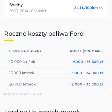
Shelby
24.1
L/100km śr.
2007–2014
· Cabriolet
Roczne koszty paliwa
Ford
PRZEBIEG ROCZNY
KOSZT (MIN–MAKS)
10 000
km/rok
6000
–
16 600
zł
15 000
km/rok
9000
–
24 900
zł
20 000
km/rok
12 000
–
33 300
zł
Przy cenie paliwa
6,65
zł/L
Ford
na tle innych marek -