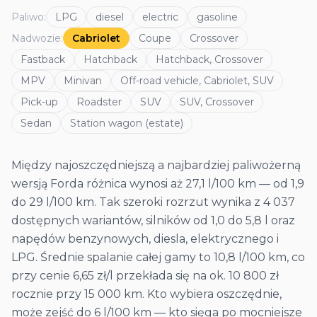
Paliwo
:
LPG
diesel
electric
gasoline
Nadwozie
:
Cabriolet
Coupe
Crossover
Fastback
Hatchback
Hatchback, Crossover
MPV
Minivan
Off-road vehicle, Cabriolet, SUV
Pick-up
Roadster
SUV
SUV, Crossover
Sedan
Station wagon (estate)
Między najoszczędniejszą a najbardziej paliwożerną
wersją Forda różnica wynosi aż 27,1 l/100 km — od 1,9
do 29 l/100 km. Tak szeroki rozrzut wynika z 4 037
dostępnych wariantów, silników od 1,0 do 5,8 l oraz
napędów benzynowych, diesla, elektrycznego i
LPG. Średnie spalanie całej gamy to 10,8 l/100 km, co
przy cenie 6,65 zł/l przekłada się na ok. 10 800 zł
rocznie przy 15 000 km. Kto wybiera oszczędnie,
może zejść do 6 l/100 km — kto sięga po mocniejsze