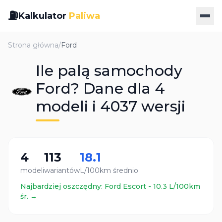
⛽
Kalkulator
Paliwa
Strona główna
/
Ford
Ile palą samochody
Ford? Dane dla 4
modeli i 4037 wersji
4
113
18.1
modeli
wariantów
L/100km średnio
Najbardziej oszczędny:
Ford
Escort
-
10.3
L/100km
śr. →