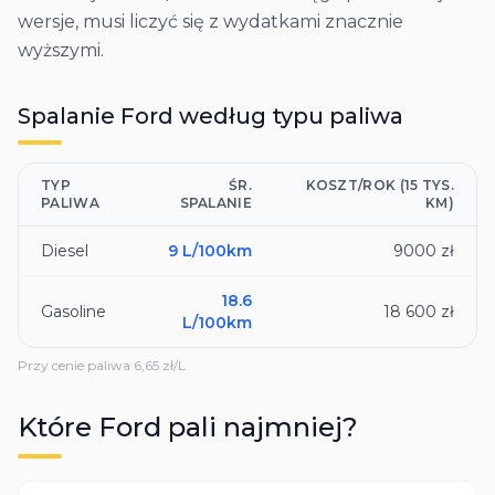
wersje, musi liczyć się z wydatkami znacznie
wyższymi.
Spalanie
Ford
według typu paliwa
TYP
ŚR.
KOSZT/ROK (15 TYS.
PALIWA
SPALANIE
KM)
Diesel
9
L/100km
9000 zł
18.6
Gasoline
18 600 zł
L/100km
Przy cenie paliwa
6,65
zł/L
Które
Ford
pali najmniej?