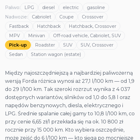
Paliwo
:
LPG
diesel
electric
gasoline
Nadwozie
:
Cabriolet
Coupe
Crossover
Fastback
Hatchback
Hatchback, Crossover
MPV
Minivan
Off-road vehicle, Cabriolet, SUV
Pick-up
Roadster
SUV
SUV, Crossover
Sedan
Station wagon (estate)
Między najoszczędniejszą a najbardziej paliwożerną
wersją Forda różnica wynosi aż 27,1 l/100 km — od 1,9
do 29 l/100 km. Tak szeroki rozrzut wynika z 4 037
dostępnych wariantów, silników od 1,0 do 5,8 l oraz
napędów benzynowych, diesla, elektrycznego i
LPG. Średnie spalanie całej gamy to 10,8 l/100 km, co
przy cenie 6,65 zł/l przekłada się na ok. 10 800 zł
rocznie przy 15 000 km. Kto wybiera oszczędnie,
może zejść do 6 l/100 km — kto sięga po mocniejsze