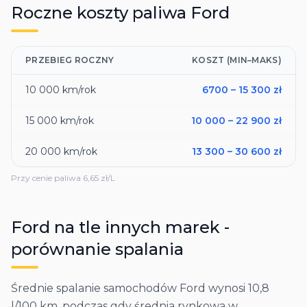
Roczne koszty paliwa
Ford
PRZEBIEG ROCZNY
KOSZT (MIN–MAKS)
10 000
km/rok
6700
–
15 300
zł
15 000
km/rok
10 000
–
22 900
zł
20 000
km/rok
13 300
–
30 600
zł
Przy cenie paliwa
6,65
zł/L
Ford
na tle innych marek -
porównanie spalania
Średnie spalanie samochodów Ford wynosi 10,8
l/100 km, podczas gdy średnia rynkowa w