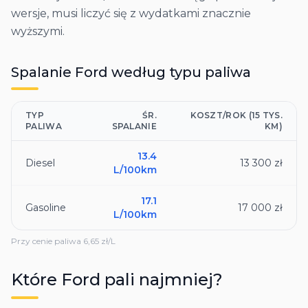
wersje, musi liczyć się z wydatkami znacznie
wyższymi.
Spalanie
Ford
według typu paliwa
TYP
ŚR.
KOSZT/ROK (15 TYS.
PALIWA
SPALANIE
KM)
13.4
Diesel
13 300 zł
L/100km
17.1
Gasoline
17 000 zł
L/100km
Przy cenie paliwa
6,65
zł/L
Które
Ford
pali najmniej?