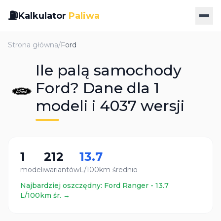
⛽
Kalkulator
Paliwa
Strona główna
/
Ford
Ile palą samochody
Ford? Dane dla 1
modeli i 4037 wersji
1
212
13.7
modeli
wariantów
L/100km średnio
Najbardziej oszczędny:
Ford
Ranger
-
13.7
L/100km śr. →