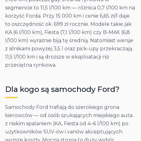
segmencie to 11,5 l/100 km — różnica 0,7 l/100 km na
korzyść Forda. Przy 15 000 km i cenie 6,65 zł/l daje
to oszczędność ok. 699 zł rocznie. Modele takie jak
KA (6 l/100 km), Fiesta (7,1 l/100 km) czy B-MAX (6,8
l/100 km) wyraźnie biją tę średnią. Natomiast wersje
z silnikami powyżej 3,5 l oraz pick-upy przekraczają
11,5 l/100 km i są droższe w eksploatacji niż
przeciętna rynkowa.
Dla kogo są samochody
Ford
?
Samochody Ford trafiają do szerokiego grona
kierowców — od osób szukających miejskiego auta
z niskim spalaniem (KA, Fiesta od 4–6 l/100 km) po
użytkowników SUV-ów i vanów akceptujących
wyższe koszty. Mocna strona to duży wybór