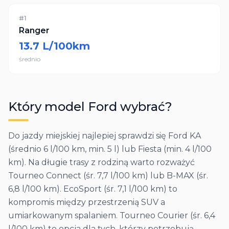
#
1
Ranger
13.7
L/100km
średnio
Który model
Ford
wybrać?
Do jazdy miejskiej najlepiej sprawdzi się Ford KA
(średnio 6 l/100 km, min. 5 l) lub Fiesta (min. 4 l/100
km). Na długie trasy z rodziną warto rozważyć
Tourneo Connect (śr. 7,7 l/100 km) lub B-MAX (śr.
6,8 l/100 km). EcoSport (śr. 7,1 l/100 km) to
kompromis między przestrzenią SUV a
umiarkowanym spalaniem. Tourneo Courier (śr. 6,4
l/100 km) to opcja dla tych, którzy potrzebują